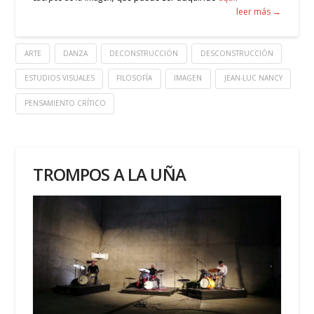
leer más →
ARTE
DANZA
DECONSTRUCCIÓN
DESCONSTRUCCIÓN
ESTUDIOS VISUALES
FILOSOFÍA
IMAGEN
JEAN-LUC NANCY
PENSAMIENTO CRÍTICO
TROMPOS A LA UÑA