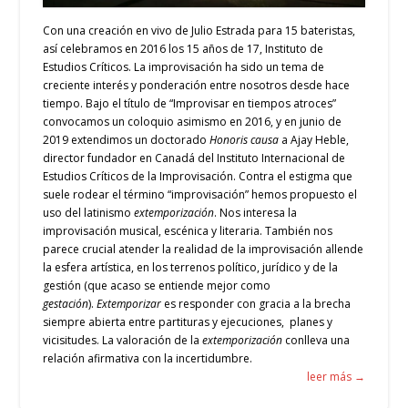
Con una creación en vivo de Julio Estrada para 15 bateristas,
así celebramos en 2016 los 15 años de 17, Instituto de
Estudios Críticos. La improvisación ha sido un tema de
creciente interés y ponderación entre nosotros desde hace
tiempo. Bajo el título de “Improvisar en tiempos atroces”
convocamos un coloquio asimismo en 2016, y en junio de
2019 extendimos un doctorado
Honoris causa
a Ajay Heble,
director fundador en Canadá del Instituto Internacional de
Estudios Críticos de la Improvisación. Contra el estigma que
suele rodear el término “improvisación” hemos propuesto el
uso del latinismo
extemporización
. Nos interesa la
improvisación musical, escénica y literaria. También nos
parece crucial atender la realidad de la improvisación allende
la esfera artística, en los terrenos político, jurídico y de la
gestión (que acaso se entiende mejor como
gestación
).
Extemporizar
es responder con gracia a la brecha
siempre abierta entre partituras y ejecuciones, planes y
vicisitudes. La valoración de la
extemporización
conlleva
un
a
relación afirmativa con la incertidumbre.
leer más →