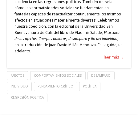
incidencia en las regresiones políticas. También desvela
cómo las normatividades sociales se fundamentan en
fantasías capaces de reactualizar continuamente los mismos
afectos en situaciones materialmente diversas.
Celebramos
nuestra coedición, con la editorial de la Universidad San
Buenaventura de Cali, del libro de Vladimir Safatle,
El circuito
de los afectos. Cuerpos políticos, desamparo y fin del individuo
,
en la traducción de Juan David Millán Mendoza. En seguida, un
adelanto.
leer más →
AFECTOS
COMPORTAMIENTOS SOCIALES
DESAMPARO
INDIVIDUO
PENSAMIENTO CRÍTICO
POLÍTICA
REGRESIÓN POLÍTICA