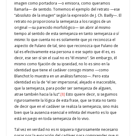
imagen como portadora —o emisora, como queramos
llamarla— de sentido. Tomemos el ejemplo del retrato —ese
“absoluto de la imagen” según la expresión de J. Ch. Bailly—. El
retrato no proporciona la semejanza a los rasgos de un
original —su parecido morfológico— sin abrir al mismo
tiempo al sentido de esta semejanza en tanto semejanza
a sí
mismo
: lo que cuenta no es solamente que yo reconozca el
aspecto de Fulano de tal, sino que reconozca que Fulano de
tal es efectivamente esa persona o ese sujeto que él es, es
decir, ese ser-sí sin el cual no es “él mismo”. Sin embargo, él
mismo como fijación de su ipseidad, no lo es sino en la
identidad que tiene el cadáver consigo mismo —como
Blanchot lo muestra en un análisis famoso—. Pero esta
identidad es la de “el ser impersonal, alejado e inaccesible,
que la semejanza, para poder ser semejanza de alguien,
atrae también hacia la luz”.
[8]
Esto quiere decir, si seguimos
rigurosamente la lógica de esta frase, que se trata no tanto
de decir que en el cadáver se realiza la semejanza, sino más
bien que la ausencia esencial e infinita del muerto es lo que
está en juego en toda semejanza de lo vivo.
Tal vez en verdad no es ni siquiera rigurosamente necesario
pasar por la evocación del cadáver para comprender que si