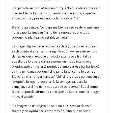
El sujeto-de-sentido
obsesiona
porque “lo que obsesiona es lo
inaccesible de lo que no podemos deshacernos, lo que no
encontramos y por eso no podemos evitar”.
[9]
Blanchot prosigue: “Lo inaprensible, de eso es de lo que uno
no escapa. La imagen fija no tiene reposo, sobre todo
porque no plantea, no establece nada”.
La imagen fija no tiene reposo: es decir, que no se reposa ni
se deposita al alcanzar una significación —y en este sentido
danza, es decir, expone un modo extensivo y frontal de
aquello de lo que la danza expone un modo intensivo y
propioceptivo— (si está permitido emplear ese barbarismo).
La imagen danza porque “el lugar le falta” como lo escribe
Blanchot: ella no “permanece” “ahí” sino porque no tiene lugar
“propio”. Su lugar propio sería la semejanza, pero la
semejanza a sí “no tiene nada a qué parecerse”. Es así como
Blanchot puede afirmar, a contrapié de Sartre, que “la imagen
no es el
sentido
”.
“La
imagen
de un objeto no solo no es el
sentido
de este
objeto y no ayuda a su comprensión, sino que tiende a