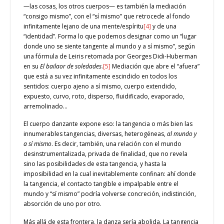
—las cosas, los otros cuerpos— es también la mediación
“consigo mismo”, con el “sí mismo” que retrocede al fondo
infinitamente lejano de una mente/espíritu
[4]
y de una
“identidad”. Forma lo que podemos designar como un “lugar
donde uno se siente tangente al mundo y a sí mismo”, según
una fórmula de Leiris retomada por Georges Didi-Huberman
en su
El bailaor de soledades
.
[5]
Mediación que abre el “afuera”
que está a su vez infinitamente escindido en todos los
sentidos: cuerpo ajeno a sí mismo, cuerpo extendido,
expuesto, curvo, roto, disperso, fluidificado, evaporado,
arremolinado…
El cuerpo danzante expone eso: la tangencia o más bien las
innumerables tangencias, diversas, heterogéneas,
al mundo y
a sí mismo
. Es decir, también, una relación con el mundo
desinstrumentalizada, privada de finalidad, que no revela
sino las posibilidades de esta tangencia, y hasta la
imposibilidad en la cual inevitablemente confinan: ahí donde
la tangencia, el contacto tangible e impalpable entre el
mundo y “sí mismo” podría volverse concreción, indistinción,
absorción de uno por otro.
Más allá de esta frontera, la danza sería abolida. La tangencia