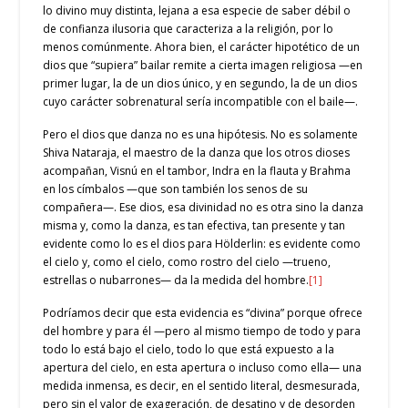
lo divino muy distinta, lejana a esa especie de saber débil o
de confianza ilusoria que caracteriza a la religión, por lo
menos comúnmente. Ahora bien, el carácter hipotético de un
dios que “supiera” bailar remite a cierta imagen religiosa —en
primer lugar, la de un dios único, y en segundo, la de un dios
cuyo carácter sobrenatural sería incompatible con el baile—.
Pero el dios que danza no es una hipótesis. No es solamente
Shiva Nataraja, el maestro de la danza que los otros dioses
acompañan, Visnú en el tambor, Indra en la flauta y Brahma
en los címbalos —que son también los senos de su
compañera—. Ese dios, esa divinidad no es otra sino la danza
misma y, como la danza, es tan efectiva, tan presente y tan
evidente como lo es el dios para Hölderlin: es evidente como
el cielo y, como el cielo, como rostro del cielo —trueno,
estrellas o nubarrones— da la medida del hombre.
[1]
Podríamos decir que esta evidencia es “divina” porque ofrece
del hombre y para él —pero al mismo tiempo de todo y para
todo lo está bajo el cielo, todo lo que está expuesto a la
apertura del cielo, en esta apertura o incluso como ella— una
medida inmensa, es decir, en el sentido literal, desmesurada,
pero sin el valor de exageración, de desatino y de desorden