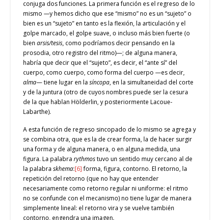
conjuga dos funciones. La primera función es el regreso de lo
mismo —y hemos dicho que ese “mismo” no es un “sujeto” o
bien es un “sujeto” en tanto es la flexión, la articulación y el
golpe marcado, el golpe suave, o incluso más bien fuerte (o
bien
arsis/tesis
, como podríamos decir pensando en la
prosodia, otro registro del ritmo)—; de alguna manera,
habría que decir que el “sujeto”, es decir, el “ante sí” del
cuerpo, como cuerpo, como forma del cuerpo —es decir,
alma
— tiene lugar en la
síncopa
, en la simultaneidad del corte
y de la juntura (otro de cuyos nombres puede ser la cesura
de la que hablan Hölderlin, y posteriormente Lacoue-
Labarthe).
A esta función de regreso sincopado de lo mismo se agrega y
se combina otra, que es la de crear forma, la de hacer surgir
una forma y de alguna manera, o en alguna medida, una
figura. La palabra
rythmos
tuvo un sentido muy cercano al de
la palabra
skhema
:
[6]
forma, figura, contorno. El retorno, la
repetición del retorno (que no hay que entender
necesariamente como retorno regular ni uniforme: el ritmo
no se confunde con el mecanismo) no tiene lugar de manera
simplemente lineal: el retorno vira y se vuelve también
contorno, engendra una imagen.