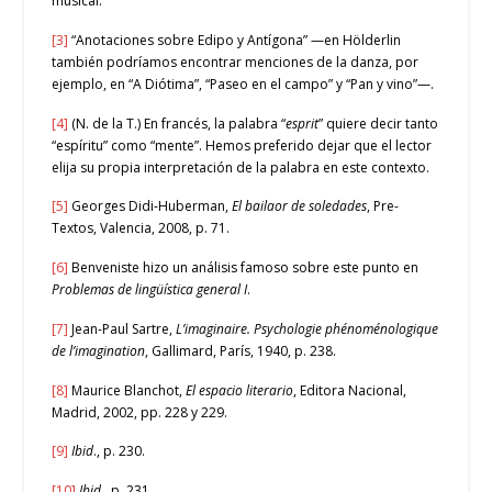
musical.
[3]
“Anotaciones sobre Edipo y Antígona” —en Hölderlin
también podríamos encontrar menciones de la danza, por
ejemplo, en “A Diótima”, “Paseo en el campo” y “Pan y vino”—.
[4]
(N. de la T.) En francés, la palabra “
esprit
” quiere decir tanto
“espíritu” como “mente”. Hemos preferido dejar que el lector
elija su propia interpretación de la palabra en este contexto.
[5]
Georges Didi-Huberman,
El bailaor de soledades
, Pre-
Textos, Valencia, 2008, p. 71.
[6]
Benveniste hizo un análisis famoso sobre este punto en
Problemas de lingüística general I
.
[7]
Jean-Paul Sartre,
L’imaginaire. Psychologie phénoménologique
de l’imagination
, Gallimard, París, 1940, p. 238.
[8]
Maurice Blanchot,
El espacio literario
, Editora Nacional,
Madrid, 2002, pp. 228 y 229.
[9]
Ibid
., p. 230.
[10]
Ibid
., p. 231.