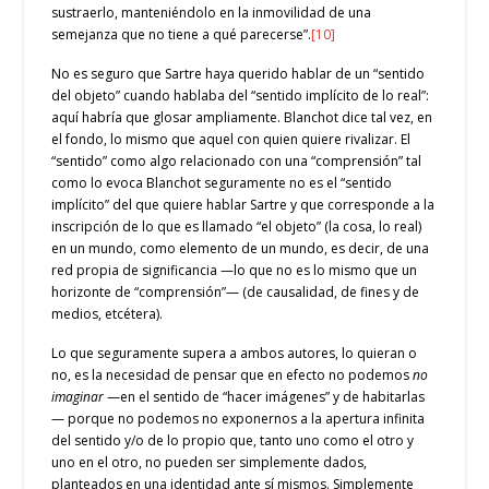
sustraerlo, manteniéndolo en la inmovilidad de una
semejanza que no tiene a qué parecerse”.
[10]
No es seguro que Sartre haya querido hablar de un “sentido
del objeto” cuando hablaba del “sentido implícito de lo real”:
aquí habría que glosar ampliamente. Blanchot dice tal vez, en
el fondo, lo mismo que aquel con quien quiere rivalizar. El
“sentido” como algo relacionado con una “comprensión” tal
como lo evoca Blanchot seguramente no es el “sentido
implícito” del que quiere hablar Sartre y que corresponde a la
inscripción de lo que es llamado “el objeto” (la cosa, lo real)
en un mundo, como elemento de un mundo, es decir, de una
red propia de significancia —lo que no es lo mismo que un
horizonte de “comprensión”— (de causalidad, de fines y de
medios, etcétera).
Lo que seguramente supera a ambos autores, lo quieran o
no, es la necesidad de pensar que en efecto no podemos
no
imaginar
—en el sentido de “hacer imágenes” y de habitarlas
— porque no podemos no exponernos a la apertura infinita
del sentido y/o de lo propio que, tanto uno como el otro y
uno en el otro, no pueden ser simplemente dados,
planteados en una identidad ante sí mismos. Simplemente