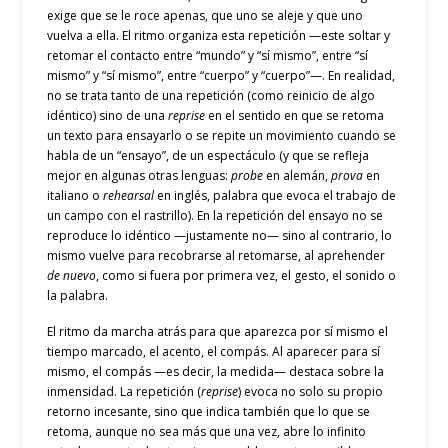
exige que se le roce apenas, que uno se aleje y que uno
vuelva a ella. El ritmo organiza esta repetición —este soltar y
retomar el contacto entre “mundo” y “sí mismo”, entre “sí
mismo” y “sí mismo”, entre “cuerpo” y “cuerpo”—. En realidad,
no se trata tanto de una repetición (como reinicio de algo
idéntico) sino de una
reprise
en el sentido en que se retoma
un texto para ensayarlo o se repite un movimiento cuando se
habla de un “ensayo”, de un espectáculo (y que se refleja
mejor en algunas otras lenguas:
probe
en alemán,
prova
en
italiano o
rehearsal
en inglés, palabra que evoca el trabajo de
un campo con el rastrillo). En la repetición del ensayo no se
reproduce lo idéntico —justamente no— sino al contrario, lo
mismo vuelve para recobrarse al retomarse, al aprehender
de nuevo
, como si fuera por primera vez, el gesto, el sonido o
la palabra.
El ritmo da marcha atrás para que aparezca por sí mismo el
tiempo marcado, el acento, el compás. Al aparecer para sí
mismo, el compás —es decir, la medida— destaca sobre la
inmensidad. La repetición (
reprise
) evoca no solo su propio
retorno incesante, sino que indica también que lo que se
retoma, aunque no sea más que una vez, abre lo infinito