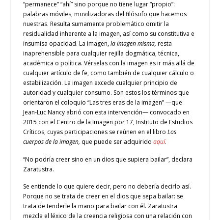
“permanece” “ahí” sino porque no tiene lugar “propio”:
palabras móviles, movilizadoras del filósofo que hacemos
nuestras. Resulta sumamente problemático omitir la
residualidad inherente a la imagen, así como su constitutiva e
insumisa opacidad. La imagen,
la imagen misma,
resta
inaprehensible para cualquier rejilla dogmática, técnica,
académica o política. Vérselas con la imagen es ir más allá de
cualquier artículo de fe, como también de cualquier cálculo o
estabilización. La imagen excede cualquier principio de
autoridad y cualquier consumo. Son estos los términos que
orientaron el coloquio “Las tres eras de la imagen” —que
Jean-Luc Nancy abrió con esta intervención—
convocado en
2015 con el Centro de la Imagen por 17, Instituto de Estudios
Críticos, cuyas participaciones se reúnen en el libro
Los
cuerpos de la imagen,
que puede ser adquirido
aquí
.
“No podría creer sino en un dios que supiera bailar”, declara
Zaratustra.
Se entiende lo que quiere decir, pero no debería decirlo así.
Porque no se trata de creer en el dios que sepa bailar: se
trata de tenderle la mano para bailar con él. Zaratustra
mezcla el léxico de la creencia religiosa con una relación con