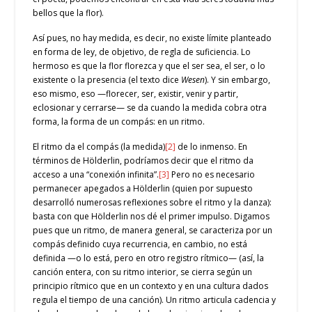
bellos que la flor).
Así pues, no hay medida, es decir, no existe límite planteado
en forma de ley, de objetivo, de regla de suficiencia. Lo
hermoso es que la flor florezca y que el ser sea, el ser, o lo
existente o la presencia (el texto dice
Wesen
). Y sin embargo,
eso mismo, eso —florecer, ser, existir, venir y partir,
eclosionar y cerrarse— se da cuando la medida cobra otra
forma, la forma de un compás: en un ritmo.
El ritmo da el compás (la medida)
[2]
de lo inmenso. En
términos de Hölderlin, podríamos decir que el ritmo da
acceso a una “conexión infinita”.
[3]
Pero no es necesario
permanecer apegados a Hölderlin (quien por supuesto
desarrolló numerosas reflexiones sobre el ritmo y la danza):
basta con que Hölderlin nos dé el primer impulso. Digamos
pues que un ritmo, de manera general, se caracteriza por un
compás definido cuya recurrencia, en cambio, no está
definida —o lo está, pero en otro registro rítmico— (así, la
canción entera, con su ritmo interior, se cierra según un
principio rítmico que en un contexto y en una cultura dados
regula el tiempo de una canción). Un ritmo articula cadencia y