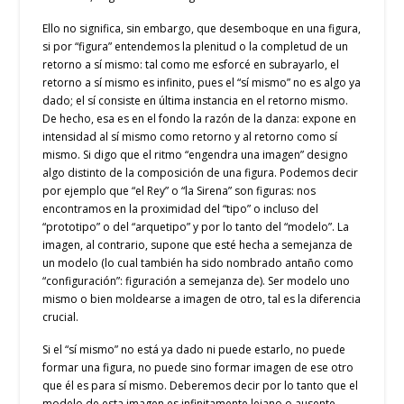
Ello no significa, sin embargo, que desemboque en una figura,
si por “figura” entendemos la plenitud o la completud de un
retorno a sí mismo: tal como me esforcé en subrayarlo, el
retorno a sí mismo es infinito, pues el “sí mismo” no es algo ya
dado; el sí consiste en última instancia en el retorno mismo.
De hecho, esa es en el fondo la razón de la danza: expone en
intensidad al sí mismo como retorno y al retorno como sí
mismo. Si digo que el ritmo “engendra una imagen” designo
algo distinto de la composición de una figura. Podemos decir
por ejemplo que “el Rey” o “la Sirena” son figuras: nos
encontramos en la proximidad del “tipo” o incluso del
“prototipo” o del “arquetipo” y por lo tanto del “modelo”. La
imagen, al contrario, supone que esté hecha a semejanza de
un modelo (lo cual también ha sido nombrado antaño como
“configuración”: figuración a semejanza de). Ser modelo uno
mismo o bien moldearse a imagen de otro, tal es la diferencia
crucial.
Si el “sí mismo” no está ya dado ni puede estarlo, no puede
formar una figura, no puede sino formar imagen de ese otro
que él es para sí mismo. Deberemos decir por lo tanto que el
modelo de esta imagen es infinitamente lejano o ausente.