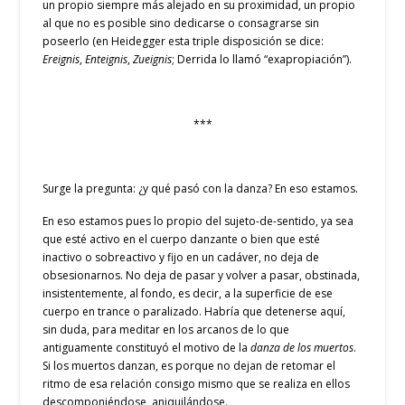
un propio siempre más alejado en su proximidad, un propio
al que no es posible sino dedicarse o consagrarse sin
poseerlo (en Heidegger esta triple disposición se dice:
Ereignis
,
Enteignis
,
Zueignis
; Derrida lo llamó “exapropiación”).
***
Surge la pregunta: ¿y qué pasó con la danza? En eso estamos.
En eso estamos pues lo propio del sujeto-de-sentido, ya sea
que esté activo en el cuerpo danzante o bien que esté
inactivo o sobreactivo y fijo en un cadáver, no deja de
obsesionarnos. No deja de pasar y volver a pasar, obstinada,
insistentemente, al fondo, es decir, a la superficie de ese
cuerpo en trance o paralizado. Habría que detenerse aquí,
sin duda, para meditar en los arcanos de lo que
antiguamente constituyó el motivo de la
danza de los muertos
.
Si los muertos danzan, es porque no dejan de retomar el
ritmo de esa relación consigo mismo que se realiza en ellos
descomponiéndose, aniquilándose.