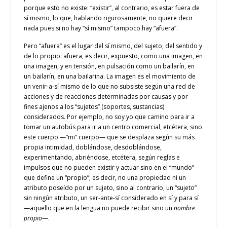
porque esto no existe: “existir”, al contrario, es estar fuera de
sí mismo, lo que, hablando rigurosamente, no quiere decir
nada pues si no hay “sí mismo” tampoco hay “afuera”.
Pero “afuera” es el lugar del sí mismo, del sujeto, del sentido y
de lo propio: afuera, es decir, expuesto, como una imagen, en
una imagen, y en tensión, en pulsación como un bailarín, en
un bailarín, en una bailarina. La imagen es el movimiento de
un venir-a-sí mismo de lo que no subsiste según una red de
acciones y de reacciones determinadas por causas y por
fines ajenos a los “sujetos” (soportes, sustancias)
considerados. Por ejemplo, no soy yo que camino para ir a
tomar un autobús para ir a un centro comercial, etcétera, sino
este cuerpo —“mi” cuerpo— que se desplaza según su más
propia intimidad, doblándose, desdoblándose,
experimentando, abriéndose, etcétera, según reglas e
impulsos que no pueden existir y actuar sino en el “mundo”
que define un “propio”; es decir, no una propiedad ni un
atributo poseído por un sujeto, sino al contrario, un “sujeto”
sin ningún atributo, un ser-ante-sí considerado en sí y para sí
—aquello que en la lengua no puede recibir sino un
nombre
propio
—.