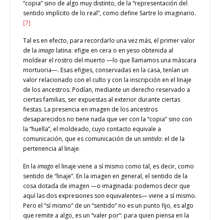
“copia” sino de algo muy distinto, de la “representación del
sentido implícito de lo real”, como define Sartre lo imaginario.
[7]
Tal es en efecto, para recordarlo una vez más, el primer valor
de la
imago
latina: efigie en cera o en yeso obtenida al
moldear el rostro del muerto —lo que llamamos una máscara
mortuoria—. Esas efigies, conservadas en la casa, tenían un
valor relacionado con el culto y con la inscripción en el linaje
de los ancestros. Podían, mediante un derecho reservado a
ciertas familias, ser expuestas al exterior durante ciertas
fiestas. La presencia en imagen de los ancestros
desaparecidos no tiene nada que ver con la “copia” sino con
la “huella”, el moldeado, cuyo contacto equivale a
comunicación, que es comunicación de un
sentido
: el de la
pertenencia al linaje.
En la
imago
el linaje viene a sí mismo como tal, es decir, como
sentido de “linaje”. En la imagen en general, el sentido de la
cosa dotada de imagen —o imaginada: podemos decir que
aquí las dos expresiones son equivalentes— viene a sí mismo.
Pero el “sí mismo” de un “sentido” no es un punto fijo, es algo
que remite a algo, es un “valer por”: para quien piensa en la