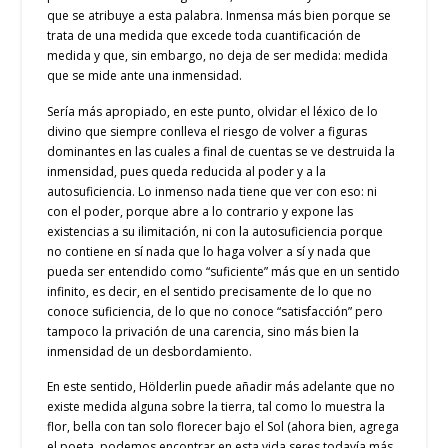
que se atribuye a esta palabra. Inmensa más bien porque se
trata de una medida que excede toda cuantificación de
medida y que, sin embargo, no deja de ser medida: medida
que se mide ante una inmensidad.
Sería más apropiado, en este punto, olvidar el léxico de lo
divino que siempre conlleva el riesgo de volver a figuras
dominantes en las cuales a final de cuentas se ve destruida la
inmensidad, pues queda reducida al poder y a la
autosuficiencia. Lo inmenso nada tiene que ver con eso: ni
con el poder, porque abre a lo contrario y expone las
existencias a su ilimitación, ni con la autosuficiencia porque
no contiene en sí nada que lo haga volver a sí y nada que
pueda ser entendido como “suficiente” más que en un sentido
infinito, es decir, en el sentido precisamente de lo que no
conoce suficiencia, de lo que no conoce “satisfacción” pero
tampoco la privación de una carencia, sino más bien la
inmensidad de un desbordamiento.
En este sentido, Hölderlin puede añadir más adelante que no
existe medida alguna sobre la tierra, tal como lo muestra la
flor, bella con tan solo florecer bajo el Sol (ahora bien, agrega
el poeta, podemos encontrar en esta vida seres todavía más