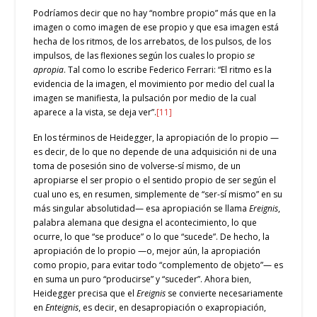
Podríamos decir que no hay “nombre propio” más que en la
imagen o como imagen de ese propio y que esa imagen está
hecha de los ritmos, de los arrebatos, de los pulsos, de los
impulsos, de las flexiones según los cuales lo propio
se
apropia
. Tal como lo escribe Federico Ferrari: “El ritmo es la
evidencia de la imagen, el movimiento por medio del cual la
imagen se manifiesta, la pulsación por medio de la cual
aparece a la vista, se deja ver”.
[11]
En los términos de Heidegger, la apropiación de lo propio —
es decir, de lo que no depende de una adquisición ni de una
toma de posesión sino de volverse-sí mismo, de un
apropiarse el ser propio o el sentido propio de ser según el
cual uno es, en resumen, simplemente de “ser-sí mismo” en su
más singular absolutidad— esa apropiación se llama
Ereignis
,
palabra alemana que designa el acontecimiento, lo que
ocurre, lo que “se produce” o lo que “sucede”. De hecho, la
apropiación de lo propio —o, mejor aún, la apropiación
como propio, para evitar todo “complemento de objeto”— es
en suma un puro “producirse” y “suceder”. Ahora bien,
Heidegger precisa que el
Ereignis
se convierte necesariamente
en
Enteignis
, es decir, en desapropiación o exapropiación,