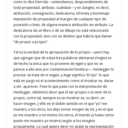
como lo dice Derrida —entendamos, desprendimiento de
toda propiedad, atributo, cualidad— y en
Zueignis
, es decir,
atribución, consagración, dedicatoria, ofrenda u homenaje:
imputación de propiedad al margen de cualquier tipo de
posesión o bien, de alguna manera atribución sin atributo. La
dedicatoria de un libro o de un dibujo no está relacionada
con la propiedad, sino con un destino que habría que llamar
“de propio a propio”.
Tal es la verdad de la apropiación de lo propio —pero hay
que agregar que de estas tres palabras alemanas
Ereignis
es
de hecho la única que no proviene de
eigen
y que no se
parece a ella sino por contaminación fonética—. Heidegger lo
precisa: se trata de
er-aügen
, y
Auge
significa “el ojo”: lo que
está en juego es el acontecimiento como el mostrar-se, darse
a ver, aparecer. Pase lo que pase con la interpretación de
Heidegger, debemos decir que el ser-propio o el venir de lo
propio, como tal, siempre es un mostrar-se, es decir, un
hacer-imagen, y ello en el doble sentido en el que “yo” me
muestro a los otros, los dejo tomar imagen de mí, y en el que
yo me muestro a mí mismo los otros, el mundo (y hasta cierto
punto me muestro yo mismo) según si los imagino
propiamente. Lo cual quiere decir no según la representación