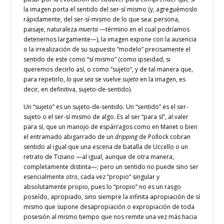
la imagen porta el sentido del ser-sí mismo (y, agreguémoslo
rápidamente, del ser-sí-mismo de lo que sea: persona,
paisaje, naturaleza
muerta
—término en el cual podríamos
detenernos largamente—), la imagen expone con la ausencia
o la irrealización de su supuesto “modelo” precisamente el
sentido de este como “sí mismo” (como ipseidad, si
queremos decirlo así, o como “sujeto”, y de tal manera que,
para repetirlo,
lo que sea
se vuelve
sujeto
en la imagen, es
decir, en definitiva, sujeto-de-sentido).
Un “sujeto” es un sujeto-de-sentido. Un “sentido” es el ser-
sujeto o el ser-sí mismo de algo. Es al ser “para sí”, al valer
para sí, que un manojo de espárragos como en Manet o bien
el entramado abigarrado de un
dripping
de Pollock cobran
sentido al igual que una escena de batalla de Uccello o un
retrato de Tiziano —al igual, aunque de otra manera,
completamente distinta—; pero un sentido no puede sino ser
esencialmente
otro
, cada vez “propio” singular y
absolutamente propio, pues lo “propio” no es un rasgo
poseído, apropiado, sino siempre la infinita apropiación de sí
mismo que supone desapropiación o expropiación de toda
posesión al mismo tiempo que nos remite una vez más hacia