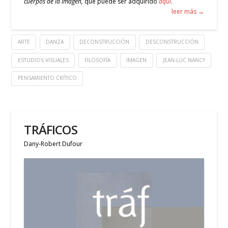
cuerpos de la imagen,
que puede ser adquirido
aquí
.
leer más →
ARTE
DANZA
DECONSTRUCCIÓN
DESCONSTRUCCIÓN
ESTUDIOS VISUALES
FILOSOFÍA
IMAGEN
JEAN-LUC NANCY
PENSAMIENTO CRÍTICO
TRÁFICOS
Dany-Robert Dufour