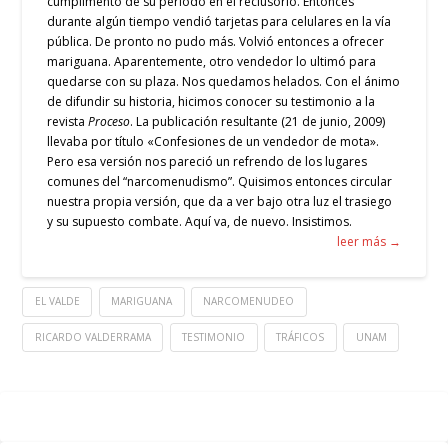
cumplimento de su periodo en el reclusorio. Entonces
durante algún tiempo vendió tarjetas para celulares en la vía
pública. De pronto no pudo más. Volvió entonces a ofrecer
mariguana. Aparentemente, otro vendedor lo ultimó para
quedarse con su plaza. Nos quedamos helados. Con el ánimo
de difundir su historia, hicimos conocer su testimonio a la
revista
Proceso
. La publicación resultante (21 de junio, 2009)
llevaba por título «Confesiones de un vendedor de mota».
Pero esa versión nos pareció un refrendo de los lugares
comunes del “narcomenudismo”. Quisimos entonces circular
nuestra propia versión, que da a ver bajo otra luz el trasiego
y su supuesto combate. Aquí va, de nuevo. Insistimos.
leer más →
EL VALDE
MARIGUANA
NARCOMENUDEO
RICARDO VALDERRAMA
TESTIMONIO
TRÁFICOS
UNAM