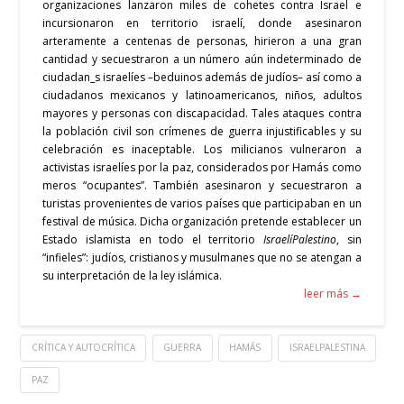
organizaciones lanzaron miles de cohetes contra Israel e
incursionaron en territorio israelí, donde asesinaron
arteramente a centenas de personas, hirieron a una gran
cantidad y secuestraron a un número aún indeterminado de
ciudadan_s israelíes –beduinos además de judíos– así como a
ciudadanos mexicanos y latinoamericanos, niños, adultos
mayores y personas con discapacidad. Tales ataques contra
la población civil son crímenes de guerra injustificables y s
u
celebración es inaceptable. Los milicianos vulneraron a
activistas israelíes por la paz, considerados por Hamás como
meros “ocupantes”. También asesinaron y secuestraron a
turistas provenientes de varios países que participaban en un
festival de música. Dicha organización pretende establecer un
Estado islamista en todo el territorio
IsraelíPalestino
, sin
“infieles”: judíos, cristianos y musulmanes que no se atengan a
su interpretación de la ley islámica.
leer más →
CRÍTICA Y AUTOCRÍTICA
GUERRA
HAMÁS
ISRAELPALESTINA
PAZ