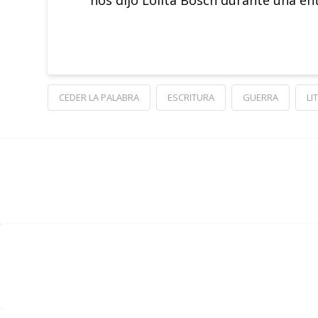
nos dijo Lolita Bosch durante una ent
CEDER LA PALABRA
ESCRITURA
GUERRA
LI