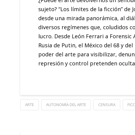
¿Puede el arte devolvernos un sentido
sujeto? “Los límites de la ficción” de
desde una mirada panorámica, al diál
diversos regímenes que, coludidos co
lucro. Desde León Ferrari a Forensic
Rusia de Putin, el México del 68 y de
poder del arte para visibilizar, denu
represión y control pretenden ocultar
ARTE
AUTONOMÍA DEL ARTE
CENSURA
FIC