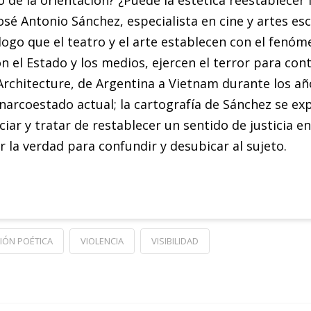
 de la orientación? ¿Puede la estética reestablecer l
 José Antonio Sánchez, especialista en cine y artes e
ogo que el teatro y el arte establecen con el fenóm
n el Estado y los medios, ejercen el terror para con
 Architecture, de Argentina a Vietnam durante los a
l narcoestado actual; la cartografía de Sánchez se e
nciar y tratar de restablecer un sentido de justicia
 la verdad para confundir y desubicar al sujeto.
CIÓN POÉTICA
VIOLENCIA
VISIBILIDAD