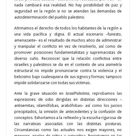
nada cambiará esa realidad. No hay posibilidad de paz y
seguridad en la región si no se atienden las demandas de
autodeterminación del pueblo palestino.
Afirmamos el derecho de todos los habitantes de la región a
una vida pacífica y digna. El actual escenario –funesto,
amenazante– es el resultado de muchos años de administrar
y manipular el conflicto en vez de resolverlo, así como de
promover posiciones fundamentalistas y supremacistas de
diverso cuño.
Reconocer que la relación conflictiva entre
israelíes y palestinos se da en el contexto de una asimetría
estructural no impide pronunciarse contra la violencia y el
belicismo bajo cualesquiera de sus signos y formas; tampoco
impide solidarizarse con todas sus víctimas.
Ante la grave situación en
IsraelPalestina
, reprobamos las
expresiones de odio dirigidas en distintas direcciones –
antisemitas, islamófobas, arabófobas– así como los juicios
precipitados, la omisión de antecedentes y la confusión de
conceptos. Exhortamos a la reflexión y la escucha rigurosa de
las narrativas asociadas con las distintas posturas.
Circunstancias como las actuales nos exigen mayores, no
menores, niveles de crítica y autocrítica. Persistamos en las