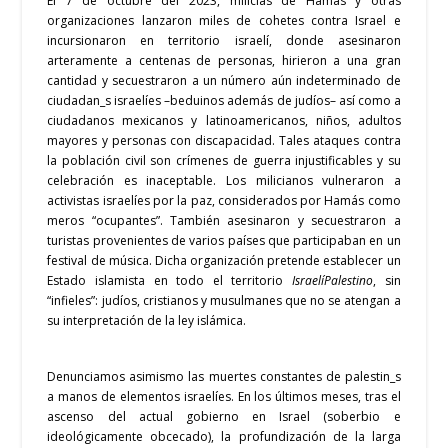
El 7 de octubre del 2023, milicias de Hamás y otras
organizaciones lanzaron miles de cohetes contra Israel e
incursionaron en territorio israelí, donde asesinaron
arteramente a centenas de personas, hirieron a una gran
cantidad y secuestraron a un número aún indeterminado de
ciudadan_s israelíes –beduinos además de judíos– así como a
ciudadanos mexicanos y latinoamericanos, niños, adultos
mayores y personas con discapacidad. Tales ataques contra
la población civil son crímenes de guerra injustificables y s
u
celebración es inaceptable. Los milicianos vulneraron a
activistas israelíes por la paz, considerados por Hamás como
meros “ocupantes”. También asesinaron y secuestraron a
turistas provenientes de varios países que participaban en un
festival de música. Dicha organización pretende establecer un
Estado islamista en todo el territorio
IsraelíPalestino
, sin
“infieles”: judíos, cristianos y musulmanes que no se atengan a
su interpretación de la ley islámica.
Denunciamos asimismo las muertes constantes de palestin_s
a manos de elementos israelíes. En los últimos meses, tras el
ascenso del actual gobierno en Israel (soberbio e
ideológicamente obcecado), la profundización de la larga