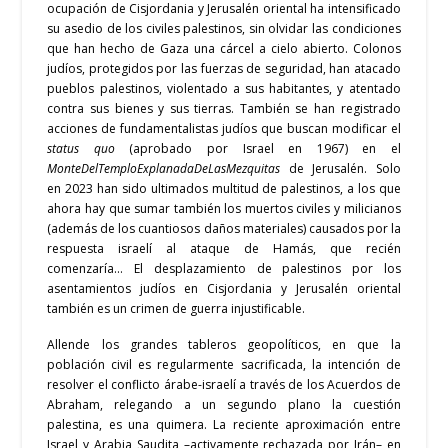
ocupación de Cisjordania y Jerusalén oriental ha intensificado
su asedio de los civiles palestinos, sin olvidar las condiciones
que han hecho de Gaza una cárcel a cielo abierto. Colonos
judíos, protegidos por las fuerzas de seguridad, han atacado
pueblos palestinos, violentado a sus habitantes, y atentado
contra sus bienes y sus tierras. También se han registrado
acciones de fundamentalistas judíos que buscan modificar el
status quo
(aprobado por Israel en 1967) en el
MonteDelTemploExplanadaDeLasMezquitas
de Jerusalén. Solo
en 2023 han sido ultimados multitud de palestinos
, a los que
ahora hay que sumar también los muertos civiles y milicianos
(además de los cuantiosos daños materiales) causados por la
respuesta israelí al ataque de Hamás, que recién
comenzaría…
El desplazamiento de palestinos por los
asentamientos judíos en Cisjordania y Jerusalén oriental
también es un crimen de guerra injustificable.
Allende los grandes tableros geopolíticos, en que la
población civil es regularmente sacrificada, la intención de
resolver el conflicto árabe-israelí a través de los Acuerdos de
Abraham, relegando a un segundo plano la cuestión
palestina, es una quimera. La reciente aproximación entre
Israel y Arabia Saudita –activamente rechazada por Irán– en