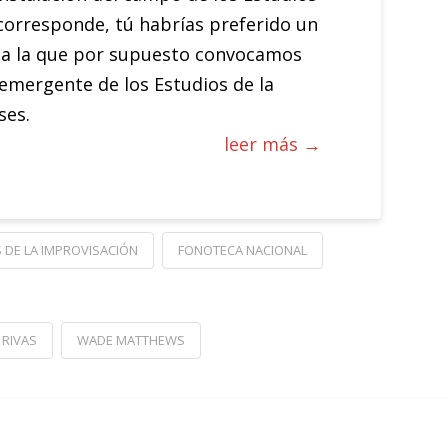
corresponde, tú habrías preferido un
 a la que por supuesto convocamos
emergente de los Estudios de la
íses.
leer más →
 DE LA IMPROVISACIÓN
FONOTECA NACIONAL
 RIVAS
WADE MATTHEWS