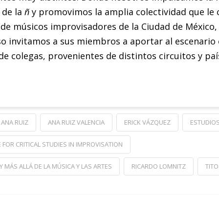
 de la
ñ
y promovimos la amplia colectividad que le 
de músicos improvisadores de la Ciudad de México,
so invitamos a sus miembros a aportar al escenario 
de colegas, provenientes de distintos circuitos y pa
ANA RUIZ
ANA RUIZ VALENCIA
ERICK VÁZQUEZ
ESTUDIOS
E FOR CRITICAL STUDIES IN IMPROVISATION
 MÁS ALLÁ DE LA MÚSICA Y LAS ARTES
RICARDO LOMNITZ
TITO