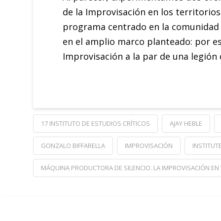
de la Improvisación en los territorios
programa centrado en la comunidad 
en el amplio marco planteado: por e
Improvisación a la par de una legión 
17 INSTITUTO DE ESTUDIOS CRÍTICOS
AJAY HEBLE
GONZALO BIFFARELLA
IMPROVISACIÓN
INSTITUT
MÁQUINA PRODUCTORA DE SILENCIO. LA IMPROVISACIÓN EN Y