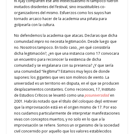
ni Ajay comparten ese anti intelectualismo ni tampoco fueron
invitados disidentes del festival, sino insustituibles co-
organizadores del mismo. Esfuerzos como los suyos han
tornado arcaico hacer de la academia una piñata para
golpearla con la cultura.
No defendemos la academia que atacas. Declaras que dicha
comunidad
impro
no necesita legitimación. Desde luego que
no. Nosotros tampoco. En todo caso, ¿en qué consistiría
dicha legitimación?, ¿en que una instancia como 17 convocara
un encuentro para reconocer la existencia de dicha
comunidad y se engalanara con su presencia? ¿Y que sería
una comunidad “ilegítima”? Estamos muy lejos de donde
supones: los gigantes que ves son molinos de viento. La
universidad es un territorio en disputa, en el que se producen
desplazamientos constantes. Como reconoces, 17, Instituto
de Estudios Críticos se levantó como una
posuniversidad
en
2001. Habrás notado que el título del coloquio dejó entrever
que la improvisación está en el origen mismo de 17. Por eso
nos cuidamos particularmente de interpretar manifestaciones
vivas con conceptos muertos, y no solo en lo que
a la
improvisación se refiere. Somos un organismo de la sociedad
civil concernido por aquello que los valores establecidos