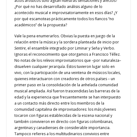
actos artísticos solo agitan nuestras sensaciones y afectos?
¿Por qué no has desarrollado análisis alguno de lo
acontecido musical e improvisatoriamente en esos días? ¿Y
por qué escamoteas prácticamente todos los flancos “no
académicos” de la propuesta?
Vale la pena enumerarlos.
Obvias la puesta en juego de la
relación entre la música y la sordera planteada de inicio por
Sentire
, el ensamble integrado por Liminar y Seña y Verbo.
Ignoras el reconocimiento que otorgamos a Francisco Téllez.
No notas de los
relevos
improvisatorios que –por naturaleza–
disuelven cualquier jerarquía. Éstos tuvieron lugar solo en
vivo, con la participación de una veintena de músicos locales,
quienes interactuaron con creadores de otros países – un
primer paso en la consolidación de la anhelada comunidad
musical ampliada. Así fueron trascendidas las barreras de la
edad y la experiencia que frecuentemente se han interpuesto
a un contacto más directo entre los miembros de la
comunidad capitalina de improvisadores: los más jóvenes
tocaron con figuras establecidas de la escena nacional y
también convivieron en directo con figuras colombianas,
argentinas y canadienses de considerable importancia.
Tampoco refieres a los multitudinarios convivios entre