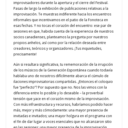
improvisadores durante la apertura y el cierre del Festival.
Pasas de largo la exhibición de publicaciones relativas a la
improvisación. Te muestras indiferente hacia los encuentros
informales que incentivamos en el patio de la Fonoteca en
esas fechas. Y no tocas el corazón del encuentro: ese par de
sesiones en que, habida cuenta de la experiencia de nuestros
socios canadienses, planteamos la pregunta por nuestros
propios anhelos, así como por la relación deseada entre
creadores, teóricos y organizadores. ¡Tus inquietudes,
precisamente!
Aún si resultara significativa, tu rememoración de la irrupción
de los músicos de la Generación Espontánea cuando todavía
hablaba uno de nosotros difícilmente abarca el cúmulo de
ilaciones improvisatorias compartidas. ¿Entonces el coloquio
fue “perfecto”? Por supuesto que no. Nos las vimos con la
diferencia entre lo posible y lo deseable – la proverbial
tensión que yace en el corazón mismo de la improvisación.
Con más infraestructura y recursos, habríamos podido hacer
más, mejor y más cómodamente: una mayor presencia de
invitadas e invitados; una mayor holgura en el programa con
el fin de dar lugar a voces esenciales que no alcanzaron sitio
en las sesiones; una mayor presencia de la improvisación