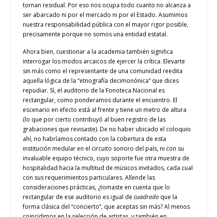
tornan residual. Por eso nos ocupa todo cuanto no alcanza a
ser abarcado ni por el mercado ni por el Estado. Asumimos
nuestra responsabilidad pública con el mayor rigor posible,
precisamente porque no somos una entidad estatal.
Ahora bien, cuestionar a la academia también significa
interrogar los modos arcaicos de ejercer la crítica. Elevarte
sin más como el representante de una comunidad reedita
aquella lógica de la “etnografía decimonónica” que dices
repudiar. Sí, el auditorio de la Fonoteca Nacional es
rectangular, como ponderamos durante el encuentro. El
escenario en efecto está al frente y tiene un metro de altura
(lo que por cierto contribuyó al buen registro de las
grabaciones que revisaste). De no haber ubicado el coloquio
ahí, no habríamos contado con la cobertura de esta
institución medular en el circuito sonoro del país, ni con su
invaluable equipo técnico, cuyo soporte fue otra muestra de
hospitalidad hacia la multitud de músicos invitados, cada cual
con sus requerimientos particulares. Allende las
consideraciones prácticas, ¿tomaste en cuenta que lo
rectangular de ese auditorio es igual de
cuadrado
que la
forma clásica del “concierto”, que aceptas sin más? Al menos
coincidimos en la selección de artistas, y también en