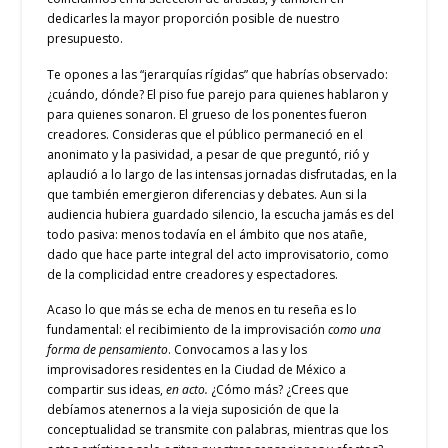
dedicarles la mayor proporción posible de nuestro
presupuesto.
Te opones a las “jerarquías rígidas” que habrías observado:
¿cuándo, dónde? El piso fue parejo para quienes hablaron y
para quienes sonaron. El grueso de los ponentes fueron
creadores. Consideras que el público permaneció en el
anonimato y la pasividad, a pesar de que preguntó, rió y
aplaudió a lo largo de las intensas jornadas disfrutadas, en la
que también emergieron diferencias y debates. Aun si la
audiencia hubiera guardado silencio, la escucha jamás es del
todo pasiva: menos todavía en el ámbito que nos atañe,
dado que hace parte integral del acto improvisatorio, como
de la complicidad entre creadores y espectadores.
Acaso lo que más se echa de menos en tu reseña es lo
fundamental: el recibimiento de la improvisación
como
una
forma de pensamiento
. Convocamos a las y los
improvisadores residentes en la Ciudad de México a
compartir sus ideas,
en acto.
¿Cómo más? ¿Crees que
debíamos atenernos a la vieja suposición de que la
conceptualidad se transmite con palabras, mientras que los