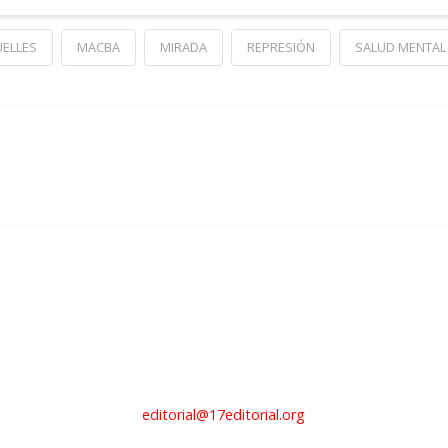
ELLES
MACBA
MIRADA
REPRESIÓN
SALUD MENTAL
editorial@17editorial.org