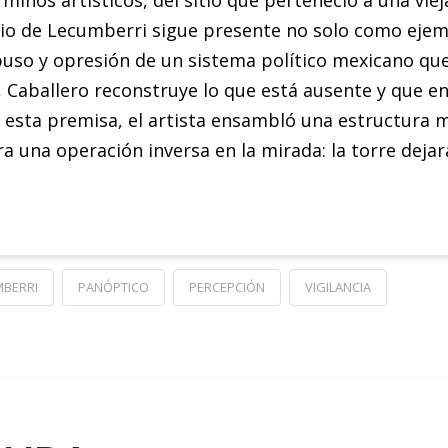
rminos artísticos, del sitio que perteneció a una vie
acio de Lecumberri sigue presente no solo como ejemp
so y opresión de un sistema político mexicano que 
o, Caballero reconstruye lo que está ausente y que en
jo esta premisa, el artista ensambló una estructura m
ra una operación inversa en la mirada: la torre dejará
MBERRI
PANÓPTICO
PERCEPCIÓN
VIGILANCIA