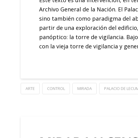
Este texto es una intervención, en té
Archivo General de la Nación. El Pal
sino también como paradigma del abu
partir de una exploración del edifici
panóptico: la torre de vigilancia. Ba
con la vieja torre de vigilancia y gene
ARTE
CONTROL
MIRADA
PALACIO DE LECU