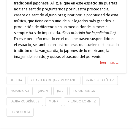
tradicional japonesa. Al igual que en este espacio sin puertas
no tiene sentido preguntarnos por nuestra procedencia,
carece de sentido alguno preguntar por la propiedad de esta
música, que tiene como uno de sus legados más grandes la
producción de diferencia en un medio donde la mezcla
siempre ha sido impulsada.
(En el principio fue la polinización).
En este pequeño mundo en el que me paseo suspendido en
el espacio, se tambalean las fronteras que suelen distanciar la
tradición de la vanguardia, lo japonés de lo mexicano, la
imagen del sonido, y quizás el pasado del porvenir.
leer más →
ADELITA
CUARTETO DE JAZZ MEXICANO
FRANCISCO TÉLLEZ
HAMAMATSU
JAPÓN
JAZZ
LA SANDUNGA
LAURA RODRÍGUEZ
MONK
RICARDO LOMNITZ
TECNOLOGÍA