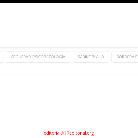
CEGUERA Y PSICOPATOLOGÍA
SABINE PLAUD
SORDERA P
editorial@17editorial.org