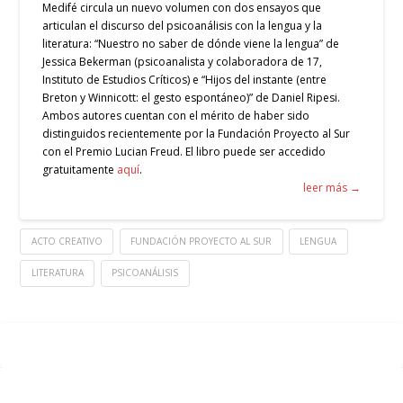
Medifé circula un nuevo volumen con dos ensayos que
articulan el discurso del psicoanálisis con la lengua y la
literatura: “Nuestro no saber de dónde viene la lengua” de
Jessica Bekerman (psicoanalista y colaboradora de 17,
Instituto de Estudios Críticos) e “Hijos del instante (entre
Breton y Winnicott: el gesto espontáneo)” de Daniel Ripesi.
Ambos autores cuentan con el mérito de haber sido
distinguidos recientemente por la Fundación Proyecto al Sur
con el Premio Lucian Freud. El libro puede ser accedido
gratuitamente
aquí
.
leer más →
ACTO CREATIVO
FUNDACIÓN PROYECTO AL SUR
LENGUA
LITERATURA
PSICOANÁLISIS