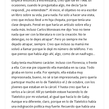
Empecé entonces a entrevistarla, creo que fue en 1968. En
ocasiones, cuando le preguntaba algo, me decía “ya te
respondí, ¿no entendiste?”. Al inicio, el objetivo no era escribir
un libro sobre su vida, para nada. Fui solo a hacer una visita,
creo que incluso llevé a mi hija chiquita, porque tenía una
clase después. Pensé en que haría un artículo sobre ella y
nada más. Incluso Carlos Monsivais me dijo “eso no tiene
nada que ver con la literatura ni con la creación. No te
detengas, no te dejes atrapar”. Pero yo siempre me he
dejado atrapar, siempre. Creo que incluso su mamá me
volvió a llamar porque le dejé mi número de teléfono. Y es
que pienso que había algo ahí, algo, como de un naufragio…
Gaby tenía muchísimo carácter. Incluso con Florencia, o frente
a ella. Con ese pie izquierdo ella mandaba en su casa. Todo
giraba en torno a ella. Por ejemplo, ella estaba muy
impresionada, bueno, no sé si tan impresionada, pero quería
participar mucho en lo de Tlatelolco el 2 de octubre, con los
jóvenes que estaban en la cárcel. Y hasta creo que fue a
verlos a la cárcel. Allí yo también estuve haciendo lo de
Tlatelolco por mi voluntad, al igual que hacía lo de Gaby.
Aunque era diferente, claro, porque en lo de Tlatelolco había
una indignación política muy fuerte. Recuerdo que había una