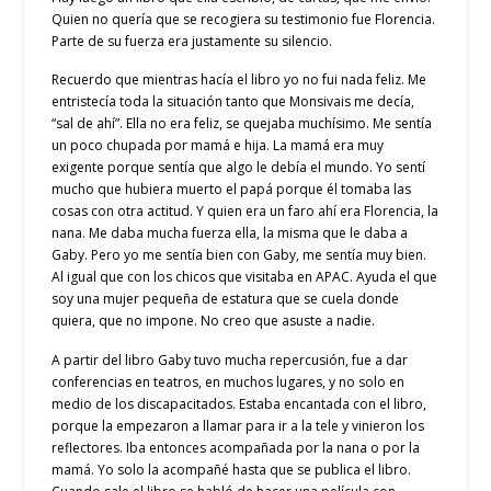
Quien no quería que se recogiera su testimonio fue Florencia.
Parte de su fuerza era justamente su silencio.
Recuerdo que mientras hacía el libro yo no fui nada feliz. Me
entristecía toda la situación tanto que Monsivais me decía,
“sal de ahí”. Ella no era feliz, se quejaba muchísimo. Me sentía
un poco chupada por mamá e hija. La mamá era muy
exigente porque sentía que algo le debía el mundo. Yo sentí
mucho que hubiera muerto el papá porque él tomaba las
cosas con otra actitud. Y quien era un faro ahí era Florencia, la
nana. Me daba mucha fuerza ella, la misma que le daba a
Gaby. Pero yo me sentía bien con Gaby, me sentía muy bien.
Al igual que con los chicos que visitaba en APAC. Ayuda el que
soy una mujer pequeña de estatura que se cuela donde
quiera, que no impone. No creo que asuste a nadie.
A partir del libro Gaby tuvo mucha repercusión, fue a dar
conferencias en teatros, en muchos lugares, y no solo en
medio de los discapacitados. Estaba encantada con el libro,
porque la empezaron a llamar para ir a la tele y vinieron los
reflectores. Iba entonces acompañada por la nana o por la
mamá. Yo solo la acompañé hasta que se publica el libro.