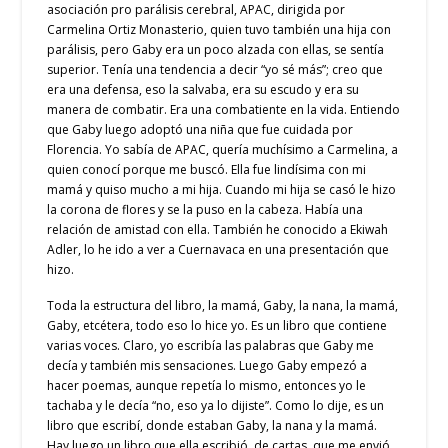
asociación pro parálisis cerebral, APAC, dirigida por
Carmelina Ortiz Monasterio, quien tuvo también una hija con
parálisis, pero Gaby era un poco alzada con ellas, se sentía
superior. Tenía una tendencia a decir “yo sé más”; creo que
era una defensa, eso la salvaba, era su escudo y era su
manera de combatir. Era una combatiente en la vida. Entiendo
que Gaby luego adoptó una niña que fue cuidada por
Florencia. Yo sabía de APAC, quería muchísimo a Carmelina, a
quien conocí porque me buscó. Ella fue lindísima con mi
mamá y quiso mucho a mi hija. Cuando mi hija se casó le hizo
la corona de flores y se la puso en la cabeza. Había una
relación de amistad con ella. También he conocido a Ekiwah
Adler, lo he ido a ver a Cuernavaca en una presentación que
hizo.
Toda la estructura del libro, la mamá, Gaby, la nana, la mamá,
Gaby, etcétera, todo eso lo hice yo. Es un libro que contiene
varias voces. Claro, yo escribía las palabras que Gaby me
decía y también mis sensaciones. Luego Gaby empezó a
hacer poemas, aunque repetía lo mismo, entonces yo le
tachaba y le decía “no, eso ya lo dijiste”. Como lo dije, es un
libro que escribí, donde estaban Gaby, la nana y la mamá.
Hay luego un libro que ella escribió, de cartas, que me envió.