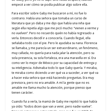
empecé a ver cómo se podía publicar algo sobre ella.
Para escribir sobre Gaby me buscaron a mí, no fue lo
contrario. Había una señora que tomaba un curso de
literatura que yo daba y me dijo que había una niña que
según ella repetía algo que me picó mucho: “vienen a verme y
no vuelven”. Pero no recuerdo quién no había regresado a
verla. Entonces decidí ir a conocerla. Cuando llegué, ella
señalaba todo con el pie. Pero le ayudaba su nana. Florencia
se llamaba, y me parecía un ser extraordinario, un fenómeno,
muy callada, no quería para nada jalar la atención, pero su
sola presencia, su sola fortaleza, era una maravilla en sí. Era
como ver lo mejor de México por su capacidad de entrega y
su inteligencia. Adivinaba todo lo que Gaby quería. Y miraba,
te miraba como diciendo a ver qué va a suceder, a ver qué va
a hacer esta señora que está haciendo preguntas. Era muy
previsora, pero no era amable. A mí la gente que no es
amable me llama mucho la atención, porque pienso que
tienen carácter.
Cuando fui a verla, la mamá de Gaby me repitió lo que había
ya oído: “todos dicen que van a venir, pero nadie vuelve”.