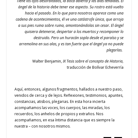
Tiene los ojos desorbitados, la boca abierta y las alas tendidas. El
ángel de la historia debe tener ese aspecto. Su rostro está vuelto
hacia el pasado. En lo que para nosotros aparece como una
cadena de acontecimientos, él ve una catástrofe única, que arroja
a sus pies ruina sobre ruina, amontonándolas sin cesar. El ángel
quisiera detenerse, despertar a los muertos y recomponer lo
destruido. Pero un huracán sopla desde el paraíso y se
arremolina en sus alas, y es tan fuerte que el ángel ya no puede
plegarlas.
Walter Benjamin,
IX Tesis sobre el concepto de Historia,
traducción de Bolívar Echeverría
Aquí, entonces, algunos fragmentos, hallados a nuestro paso,
venidos de cerca y de lejos. Reflexiones, testimonios, apuntes,
constancias, atisbos, plegarias. En esta hora incierta
acompañamos las voces, los cuerpos, las miradas, los
recuerdos, los anhelos de propios y extraños. Nos
acompañamos, en esa íntima distancia que es siempre la
nuestra – con nosotros mismos.