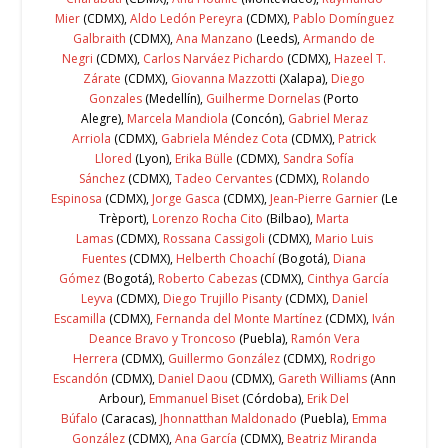
Mier
(CDMX),
Aldo Ledón Pereyra
(CDMX),
Pablo Domínguez
Galbraith
(CDMX),
Ana Manzano
(Leeds),
Armando de
Negri
(CDMX),
Carlos Narváez Pichardo
(CDMX),
Hazeel T.
Zárate
(CDMX),
Giovanna Mazzotti
(Xalapa),
Diego
Gonzales
(Medellín),
Guilherme Dornelas
(Porto
Alegre),
Marcela Mandiola
(Concón),
Gabriel Meraz
Arriola
(CDMX),
Gabriela Méndez Cota
(CDMX),
Patrick
Llored
(Lyon),
Erika Bülle
(CDMX),
Sandra Sofía
Sánchez
(CDMX),
Tadeo Cervantes
(CDMX),
Rolando
Espinosa
(CDMX),
Jorge Gasca
(CDMX),
Jean-Pierre Garnier
(Le
Trèport),
Lorenzo Rocha Cito
(Bilbao),
Marta
Lamas
(CDMX),
Rossana Cassigoli
(CDMX),
Mario Luis
Fuentes
(CDMX),
Helberth Choachí
(Bogotá),
Diana
Gómez
(Bogotá),
Roberto Cabezas
(CDMX),
Cinthya García
Leyva
(CDMX),
Diego Trujillo Pisanty
(CDMX),
Daniel
Escamilla
(CDMX),
Fernanda del Monte Martínez
(CDMX),
Iván
Deance Bravo y Troncoso
(Puebla),
Ramón Vera
Herrera
(CDMX),
Guillermo González
(CDMX),
Rodrigo
Escandón
(CDMX),
Daniel Daou
(CDMX),
Gareth Williams
(Ann
Arbour),
Emmanuel Biset
(Córdoba),
Erik Del
Búfalo
(Caracas),
Jhonnatthan Maldonado
(Puebla),
Emma
González
(CDMX),
Ana García
(CDMX),
Beatriz Miranda