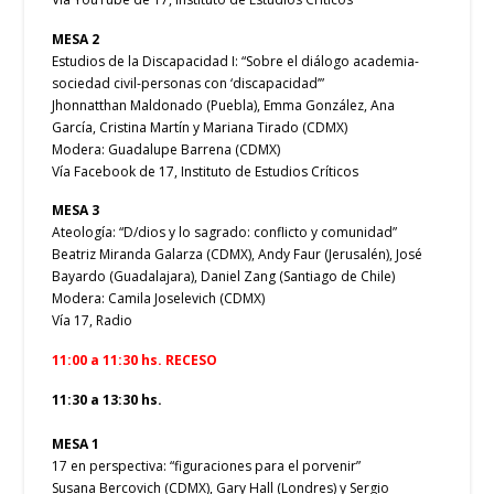
MESA 2
Estudios de la Discapacidad I: “Sobre el diálogo academia-
sociedad civil-personas con ‘discapacidad’”
Jhonnatthan Maldonado (Puebla), Emma González, Ana
García, Cristina Martín y Mariana Tirado (CDMX)
Modera: Guadalupe Barrena (CDMX)
Vía Facebook de 17, Instituto de Estudios Críticos
MESA 3
Ateología: “D/dios y lo sagrado: conflicto y comunidad”
Beatriz Miranda Galarza (CDMX), Andy Faur (Jerusalén), José
Bayardo (Guadalajara), Daniel Zang (Santiago de Chile)
Modera: Camila Joselevich (CDMX)
Vía 17, Radio
11:00 a 11:30 hs. RECESO
11:30 a 13:30 hs.
MESA 1
17 en perspectiva: “figuraciones para el porvenir”
Susana Bercovich (CDMX), Gary Hall (Londres) y Sergio