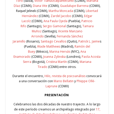
Toro
(Suiza),
Víctor Tlahuizcalpantecuhtli
(CDMX),
Mariana
Díaz
(CDMX),
Diana Vite
(CDMX),
Guadalupe Barrena
(CDMX),
Raquel Jelinek (CDMX),
Martha Moncada
(CDMX),
Libertad
Hernández
(CDMX),
Zardel Jacobo
(CDMX),
Edgar
Lacolz
(CDMX),
Ana Paula Ojeda
(Puebla),
Patricio
Rifo
(Santiago),
Sergio Gamonal
(Santiago),
Tamara
Muñoz
(Santiago),
Vicente Manzano
Arrondo
(Sevilla),
Fernanda Sánchez
Jaramillo
(Rosario),
Santiago Cevallos
(Quito),
Patrick L. Jaime
s
(Puebla),
Wade Matthews
(Madrid),
Ramón del
Buey
(México),
Marina Hervás
(NYC),
Ana
Enamorado
(CDMX),
Joanna Zylinska
(Londres),
Paola Acosta
Sierra
(Bogotá),
Cristina Martín
(CDMX),
Mariana
Tirado
(CDMX) entre otros.
Durante el encuentro,
Hilo, revista de psicoanálisis
convocará
a una conversación con
Mario Bellatin
y
Phiippe Ollé-
Laprune
(CDMX)
PRESENTACIÓN
Celebramos las dos décadas de nuestro trayecto. A lo largo
de este período creamos un archipiélago integrado por
17,