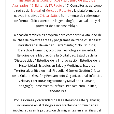
Instituto de Estudios Críticos y su Centro de Estudios
Avanzados
,
17, Editorial
,
17, Radio
y 17, Consultoría, así como
la red social
Mutual
, el
Mercado Flotante
y la plataforma para
nuevas iniciativas
Critical Switch
. Es momento de reflexionar
de forma pública acerca de la genealogía, la actualidad y el
porvenir de este ensamblaje.
La ocasión también es propicia para compartir la vitalidad de
muchas de nuestras áreas y programas de trabajo: Babélica:
narrativas del devenir en Tierra ‘Santa’; Ciclo Estudios;
Derechos Humanos; Ecología, Tecnología y Sociedad;
Estudios de la Mediación y la Digitalidad; Estudios de la
“Discapacidad”; Estudios de la Improvisación; Estudios de la
Historicidad; Estudios en Salud y Medicinas; Estudios
Territoriales; Ética Animal; Filosofía; Género; Gestión Crítica
de la Cultura; Gestión y Pensamiento Organizacional; Infancias
Críticas; Literatura; Migraciones y Movilidad Humana;
Pedagogía; Pensamiento Estético; Pensamiento Político;
Psicoanálisis.
Por la riqueza y diversidad de las esferas de este quehacer,
incluiremos en el diálogo a integrantes de comunidades
involucradas en la protección de migrantes; en el análisis del