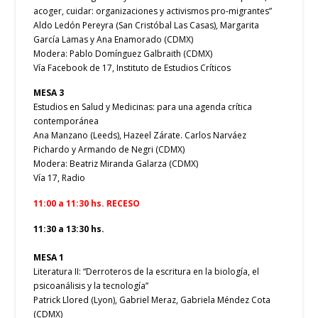
acoger, cuidar: organizaciones y activismos pro-migrantes”
Aldo Ledón Pereyra (San Cristóbal Las Casas), Margarita
García Lamas y Ana Enamorado (CDMX)
Modera: Pablo Domínguez Galbraith (CDMX)
Vía Facebook de 17, Instituto de Estudios Críticos
MESA 3
Estudios en Salud y Medicinas: para una agenda crítica
contemporánea
Ana Manzano (Leeds), Hazeel Zárate. Carlos Narváez
Pichardo y Armando de Negri (CDMX)
Modera: Beatriz Miranda Galarza (CDMX)
Vía 17, Radio
11:00 a 11:30 hs. RECESO
11:30 a 13:30 hs.
MESA 1
Literatura II: “Derroteros de la escritura en la biología, el
psicoanálisis y la tecnología”
Patrick Llored (Lyon), Gabriel Meraz, Gabriela Méndez Cota
(CDMX)