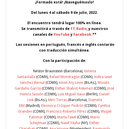
¡Formado está! ¡Naveguémoslo!
Del lunes 4 al sábado 9 de julio, 2022.
El encuentro tendrá lugar
100% en línea.
S
e transmitirá a través de
17, Radio
, y nuestros
canales de
YouTube
y
Facebook
.**
Las sesiones en portugués, francés e inglés contarán
con traducción simultánea.
Con la participación de:
Néstor Braunstein (Barcelona),
Ximena
Santaolalla
(CDMX),
Rafael Mondragón
(CDMX),
Indira Iasel
Sánchez Bernal
(CDMX),
Kevin Ary Levin
(Bs.As.),
Moisés
Garduño García
(CDMX),
Esther Shabot Askenazi
(CDMX),
José
Hamra Sassón
(CDMX),
Luis Miguel Isava
(Berlín),
Daniel
Link
(Bs.As.),
Meri Torras
(Barcelona),
Diamela
Eltit
(Madrid),
Eleonora Cróquer Pedrón
(CDMX),
Cynthia
Grandini
(CDMX),
Francisco Roberto Pérez
(CDMX),
Magali
Palomar
(CDMX),
Marta Tawil
(CDMX),
Mario
Schejtman
(CDMX),
Naief Yeyha
(NY),
Esther
Charabati
(CDMX),
Ana Hounie
(Montevideo),
Raymundo