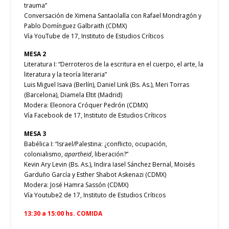
trauma”
Conversación de Ximena Santaolalla con Rafael Mondragón y
Pablo Domínguez Galbraith (CDMX)
Vía YouTube de 17, Instituto de Estudios Críticos
MESA 2
Literatura I: “Derroteros de la escritura en el cuerpo, el arte, la
literatura y la teoría literaria”
Luis Miguel Isava (Berlín), Daniel Link (Bs. As.), Meri Torras
(Barcelona), Diamela Eltit (Madrid)
Modera: Eleonora Cróquer Pedrón (CDMX)
Vía Facebook de 17, Instituto de Estudios Críticos
MESA 3
Babélica I: “Israel/Palestina: ¿conflicto, ocupación,
colonialismo,
apartheid
, liberación?”
Kevin Ary Levin (Bs. As.), Indira Iasel Sánchez Bernal, Moisés
Garduño García y Esther Shabot Askenazi (CDMX)
Modera: José Hamra Sassón (CDMX)
Vía Youtube2 de 17, Instituto de Estudios Críticos
13:30 a 15:00 hs. COMIDA