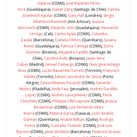
Galarza
(CDMX),
José Bayardo Pérez
Arce
(Guadalajara),
Daniel Zang
(Santiago de Chile),
Camila
Joselevich Aguilar
(CDMX),
Gary Hall
(Londres),
Sergio
Villalobos Ruminott
(Ann Arbour),
Susana
Bercovich
(CDMX),
Eduardo Soto
(Guadalajara),
Hernando
Urriago
(Cali),
Carlos Ayala
(CDMX),
Columba
Zavala
(Barcelona),
Daniela Olmos
(Querétaro),
Susana
Romo
(Guadalajara),
Patricia Ciénega
(CDMX),
Doris
Sommer
(Boston),
Alejandra Castillo
(Santiago de
Chile),
Carolina Rolle
(Rosario),
Javier Vera
Cubas
(Madrid),
Ismael Camargo
(CDMX),
Georgina Hidalgo
Vivas
(CDMX),
Lucila Navarrete Turrent
(Torreón),
Francisco
Valdés
(Torreón),
Edson Luis André de Sousa
(Porto
Alegre),
Zenia Yébenes Escardó
(CDMX),
Gerardo
Muñoz
(Filadelfia),
Andy Faur
(Jerusalén),
Andrés Gordillo
López
(CDMX),
Andrés Luna Jiménez
(CDMX),
Perla
Chinchilla
(CDMX),
Philippe Ollé-Laprune
(CDMX),
Jessica
Beckerman
(CDMX),
Luis Fernando Vélez
Rivera
(CDMX),
Rebeca Garza
(Oaxaca),
León Andrés
Damián
(Querétaro),
Anabel Bilbao
(Quito),
Rodrigo
Ponce
(CDMX),
Conrado Tostado
(CDMX),
José Luis
Barrios
(CDMX),
Javier Bolaños
(Barcelona),
Federico Grasso