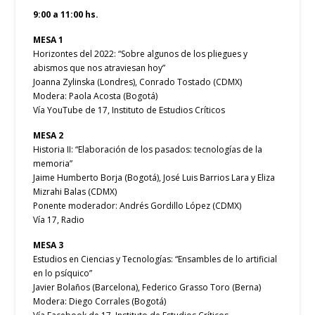
9:00 a 11:00 hs.
MESA 1
Horizontes del 2022: “Sobre algunos de los pliegues y
abismos que nos atraviesan hoy”
Joanna Zylinska (Londres), Conrado Tostado (CDMX)
Modera: Paola Acosta (Bogotá)
Vía YouTube de 17, Instituto de Estudios Críticos
MESA 2
Historia II: “Elaboración de los pasados: tecnologías de la
memoria”
Jaime Humberto Borja (Bogotá), José Luis Barrios Lara y Eliza
Mizrahi Balas (CDMX)
Ponente moderador: Andrés Gordillo López (CDMX)
Vía 17, Radio
MESA 3
Estudios en Ciencias y Tecnologías: “Ensambles de lo artificial
en lo psíquico”
Javier Bolaños (Barcelona), Federico Grasso Toro (Berna)
Modera: Diego Corrales (Bogotá)