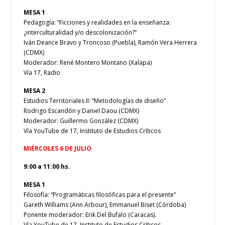
MESA 1
Pedagogía: “Ficciones y realidades en la enseñanza:
¿interculturalidad y/o descolonización?”
Iván Deance Bravo y Troncoso (Puebla), Ramón Vera Herrera
(CDMX)
Moderador: René Montero Montano (Xalapa)
Vía 17, Radio
MESA 2
Estudios Territoriales II: “Metodologías de diseño”
Rodrigo Escandón y Daniel Daou (CDMX)
Moderador: Guillermo González (CDMX)
Vía YouTube de 17, Instituto de Estudios Críticos
MIÉRCOLES 6 DE JULIO
9:00 a 11:00 hs.
MESA 1
Filosofía: “Programáticas filosóficas para el presente”
Gareth Williams (Ann Arbour), Emmanuel Biset (Córdoba)
Ponente moderador: Erik Del Bufalo (Caracas).
Vía YouTube de 17, Instituto de Estudios Críticos