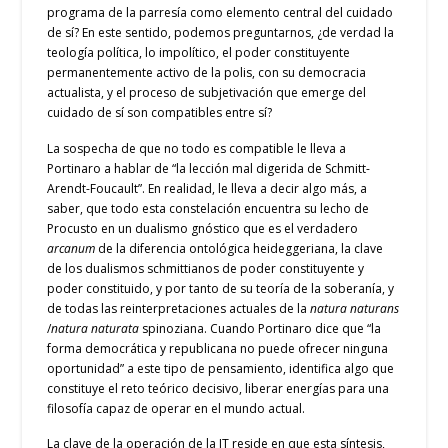
programa de la parresía como elemento central del cuidado
de sí? En este sentido, podemos preguntarnos, ¿de verdad la
teología política, lo impolítico, el poder constituyente
permanentemente activo de la polis, con su democracia
actualista, y el proceso de subjetivación que emerge del
cuidado de sí son compatibles entre sí?
La sospecha de que no todo es compatible le lleva a
Portinaro a hablar de “la lección mal digerida de Schmitt-
Arendt-Foucault”. En realidad, le lleva a decir algo más, a
saber, que todo esta constelación encuentra su lecho de
Procusto en un dualismo gnóstico que es el verdadero
arcanum
de la diferencia ontológica heideggeriana, la clave
de los dualismos schmittianos de poder constituyente y
poder constituido, y por tanto de su teoría de la soberanía, y
de todas las reinterpretaciones actuales de la
natura naturans
/
natura naturata
spinoziana. Cuando Portinaro dice que “la
forma democrática y republicana no puede ofrecer ninguna
oportunidad” a este tipo de pensamiento, identifica algo que
constituye el reto teórico decisivo, liberar energías para una
filosofía capaz de operar en el mundo actual.
La clave de la operación de la IT reside en que esta síntesis,