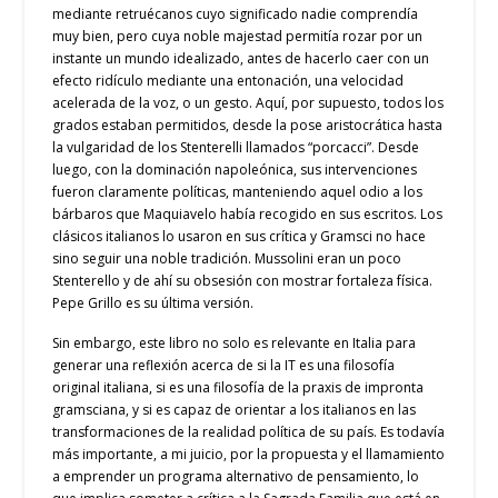
mediante retruécanos cuyo significado nadie comprendía
muy bien, pero cuya noble majestad permitía rozar por un
instante un mundo idealizado, antes de hacerlo caer con un
efecto ridículo mediante una entonación, una velocidad
acelerada de la voz, o un gesto. Aquí, por supuesto, todos los
grados estaban permitidos, desde la pose aristocrática hasta
la vulgaridad de los Stenterelli llamados “porcacci”. Desde
luego, con la dominación napoleónica, sus intervenciones
fueron claramente políticas, manteniendo aquel odio a los
bárbaros que Maquiavelo había recogido en sus escritos. Los
clásicos italianos lo usaron en sus crítica y Gramsci no hace
sino seguir una noble tradición. Mussolini eran un poco
Stenterello y de ahí su obsesión con mostrar fortaleza física.
Pepe Grillo es su última versión.
Sin embargo, este libro no solo es relevante en Italia para
generar una reflexión acerca de si la IT es una filosofía
original italiana, si es una filosofía de la praxis de impronta
gramsciana, y si es capaz de orientar a los italianos en las
transformaciones de la realidad política de su país. Es todavía
más importante, a mi juicio, por la propuesta y el llamamiento
a emprender un programa alternativo de pensamiento, lo