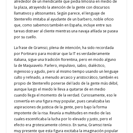
alrededor de un mendicante que pedía limosna en medio de
la plaza, atrayendo la atención de la gente con discursos
llamativos y altisonantes. Según parece, el lenguaje de
Stenterello imitaba al ayudante de un barbero, noble oficio
que, como sabemos también en España, incluye entre sus
tareas distraer al cliente mientras una navaja afilada se pasea
por su cuello.
La frase de Gramsci, plena de intención, ha sido recordada
por Portinaro para mostrar que la IT es verdaderamente
italiana, sigue una tradición florentina, pero en modo alguno
la de Maquiavelo. Parlero, impulsivo, sabio, dialéctico,
ingenioso y agudo, pero al mismo tiempo usando un lenguaje
culto y refinado, a menudo arcaico y aristocrático, también es
propio de Stenterello ponerse del lado de la gente más débil,
aunque luego el miedo le lleva a quitarse de en medio
cuando llega el momento de la verdad. Curiosamente, eso le
convertía en una figura muy popular, pues canalizaba las
aspiraciones de justicia de la gente, pero bajo la forma
impotente de la risa. Reunía a multitudes en medio de las
cuales escenificaba la lucha por lo elevado y justo, pero el
efecto era grotescamente cómico. En suma, Gramsci tenía
muy presente que esta figura excitaba la imaginación popular