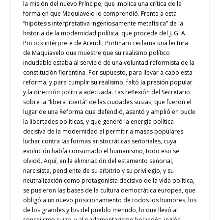
la misión del nuevo Príncipe, que implica una crítica de la
forma en que Maquiavelo lo comprendió. Frente a esta
“hipótesis interpretativa ingeniosamente metafísica” de la
historia de la modernidad política, que procede del J. G. A.
Pocock intérprete de Arendt, Portinaro reclama una lectura
de Maquiavelo que muestre que su realismo político
indudable estaba al servicio de una voluntad reformista de la
constitución florentina. Por supuesto, para llevar a cabo esta
reforma, y para cumplir su realismo, faltó la presión popular
y la dirección política adecuada. Las reflexión del Secretario
sobre la “libera libertà” de las ciudades suizas, que fueron el
lugar de una Reforma que defendió, asentó y amplió en bucle
la libertades políticas, y que generó la energía política
decisiva de la modernidad al permitir a masas populares
luchar contra las formas aristocráticas señoriales, cuya
evolución había consumado el humanismo, todo eso se
olvidó. Aquí, en la eliminación del estamento señorial,
narcisista, pendiente de su arbitrio y su privilegio, y su
neutralización como protagonista decisivo de la vida política,
se pusieron las bases de la cultura democrática europea, que
obligó a un nuevo posicionamiento de todos los humores, los
de los grandes y los del pueblo menudo, lo que llevó al
consejismo suizo, y al parlamentarismo holandés, inglés