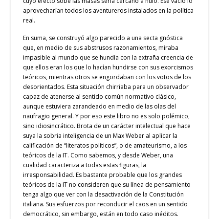
cuyo efecto sobe las masas sería cercano a nulo. Ese vacío lo
aprovecharían todos los aventureros instalados en la política
real.
En suma, se construyó algo parecido a una secta gnóstica
que, en medio de sus abstrusos razonamientos, miraba
impasible al mundo que se hundía con la extraña creencia de
que ellos eran los que lo hacían hundirse con sus exorcismos
teóricos, mientras otros se engordaban con los votos de los
desorientados. Esta situación chirriaba para un observador
capaz de atenerse al sentido común normativo clásico,
aunque estuviera zarandeado en medio de las olas del
naufragio general. Y por eso este libro no es solo polémico,
sino idiosincrático. Brota de un carácter intelectual que hace
suya la sobria inteligencia de un Max Weber al aplicar la
calificación de “literatos políticos”, o de amateurismo, a los
teóricos de la IT. Como sabemos, y desde Weber, una
cualidad caracteriza a todas estas figuras, la
irresponsabilidad. Es bastante probable que los grandes
teóricos de la IT no consideren que su línea de pensamiento
tenga algo que ver con la desactivación de la Constitución
italiana. Sus esfuerzos por reconducir el caos en un sentido
democrático, sin embargo, están en todo caso inéditos.