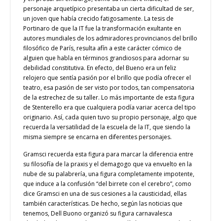
personaje arquetípico presentaba un cierta dificultad de ser,
un joven que había crecido fatigosamente. La tesis de
Portinaro de que la IT fue la transformación exultante en
autores mundiales de los admiradores provincianos del brillo
filosófico de París, resulta afín a este carácter cómico de
alguien que habla en términos grandiosos para adornar su
debilidad constitutiva. En efecto, del Bueno era un feliz
relojero que sentía pasión por el brillo que podía ofrecer el
teatro, esa pasión de ser visto por todos, tan compensatoria
de la estrechez de su taller. Lo más importante de esta figura
de Stenterello era que cualquiera podía variar acerca del tipo
originario. Así, cada quien tuvo su propio personaje, algo que
recuerda la versatilidad de la escuela de la IT, que siendo la
misma siempre se encarna en diferentes personajes.
Gramsci recuerda esta figura para marcar la diferencia entre
su filosofía de la praxis y el demagogo que va envuelto en la
nube de su palabrería, una figura completamente impotente,
que induce a la confusión “del birrete con el cerebro”, como
dice Gramsci en una de sus cesiones a la causticidad, ellas
también características. De hecho, según las noticias que
tenemos, Dell Buono organizó su figura carnavalesca