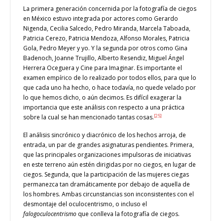
La primera generación concernida por la fotografía de ciegos
en México estuvo integrada por actores como Gerardo
Nigenda, Cecilia Salcedo, Pedro Miranda, Marcela Taboada,
Patricia Cerezo, Patricia Mendoza, Alfonso Morales, Patricia
Gola, Pedro Meyer y yo. Y la segunda por otros como Gina
Badenoch, Joanne Trujillo, Alberto Resendiz, Miguel Ángel
Herrera Oceguera y Cine para Imaginar. Es importante el
examen empírico de lo realizado por todos ellos, para que lo
que cada uno ha hecho, o hace todavía, no quede velado por
lo que hemos dicho, o aún decimos. Es difícil exagerar la
importancia que este análisis con respecto a una práctica
[25]
sobre la cual se han mencionado tantas cosas.
El análisis sincrónico y diacrónico de los hechos arroja, de
entrada, un par de grandes asignaturas pendientes. Primera,
que las principales organizaciones impulsoras de iniciativas
en este terreno aún estén dirigidas por no ciegos, en lugar de
ciegos. Segunda, que la participación de las mujeres ciegas
permanezca tan dramáticamente por debajo de aquella de
los hombres. Ambas circunstancias son inconsistentes con el
desmontaje del oculocentrismo, o incluso el
falogoculocentrismo
que conlleva la fotografía de ciegos.