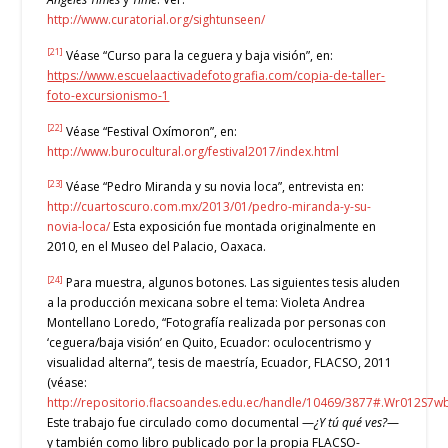
http://www.curatorial.org/sightunseen/
[21]
Véase “Curso para la ceguera y baja visión”, en:
https://www.escuelaactivadefotografia.com/copia-de-taller-
foto-excursionismo-1
[22]
Véase “Festival Oxímoron”, en:
http://www.burocultural.org/festival2017/index.html
[23]
Véase “Pedro Miranda y su novia loca”, entrevista en:
http://cuartoscuro.com.mx/2013/01/pedro-miranda-y-su-
novia-loca/
Esta exposición fue montada originalmente en
2010, en el Museo del Palacio, Oaxaca.
[24]
Para muestra, algunos botones. Las siguientes tesis aluden
a la producción mexicana sobre el tema: Violeta Andrea
Montellano Loredo, “Fotografía realizada por personas con
‘ceguera/baja visión’ en Quito, Ecuador: oculocentrismo y
visualidad alterna”, tesis de maestría, Ecuador, FLACSO, 2011
(véase:
http://repositorio.flacsoandes.edu.ec/handle/10469/3877#.Wr012S7w
Este trabajo fue circulado como documental —
¿Y tú qué ves?
—
y también como libro publicado por la propia FLACSO-