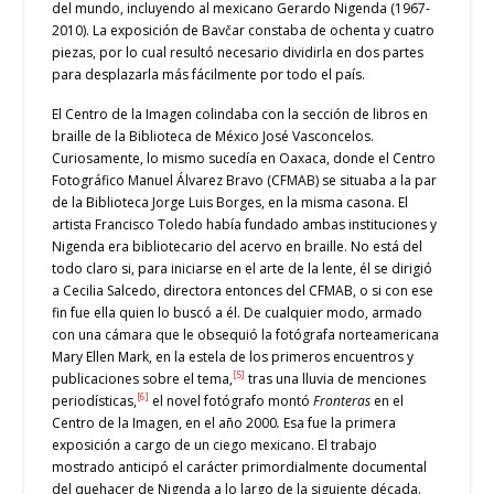
del mundo, incluyendo al mexicano Gerardo Nigenda (1967-
2010). La exposición de Bavčar constaba de ochenta y cuatro
piezas, por lo cual resultó necesario dividirla en dos partes
para desplazarla más fácilmente por todo el país.
El Centro de la Imagen colindaba con la sección de libros en
braille de la Biblioteca de México José Vasconcelos.
Curiosamente, lo mismo sucedía en Oaxaca, donde el Centro
Fotográfico Manuel Álvarez Bravo (CFMAB) se situaba a la par
de la Biblioteca Jorge Luis Borges, en la misma casona. El
artista Francisco Toledo había fundado ambas instituciones y
Nigenda era bibliotecario del acervo en braille. No está del
todo claro si, para iniciarse en el arte de la lente, él se dirigió
a Cecilia Salcedo, directora entonces del CFMAB, o si con ese
fin fue ella quien lo buscó a él. De cualquier modo, armado
con una cámara que le obsequió la fotógrafa norteamericana
Mary Ellen Mark, en la estela de los primeros encuentros y
[5]
publicaciones sobre el tema,
tras una lluvia de menciones
[6]
periodísticas,
el novel fotógrafo montó
Fronteras
en el
Centro de la Imagen, en el año 2000
.
Esa fue la primera
exposición a cargo de un ciego mexicano. El trabajo
mostrado anticipó el carácter primordialmente documental
del quehacer de Nigenda a lo largo de la siguiente década.