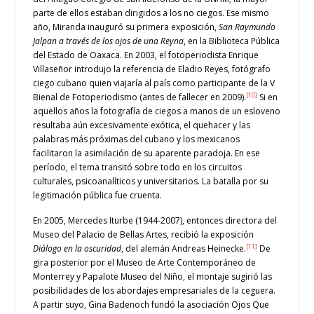
parte de ellos estaban dirigidos a los no ciegos. Ese mismo
año, Miranda inauguró su primera exposición,
San Raymundo
Jalpan a través de los ojos de una Reyna
, en la Biblioteca Pública
del Estado de Oaxaca. En 2003, el fotoperiodista Enrique
Villaseñor introdujo la referencia de Eladio Reyes, fotógrafo
ciego cubano quien viajaría al país como participante de la V
[10]
Bienal de Fotoperiodismo (antes de fallecer en 2009).
Si en
aquellos años la fotografía de ciegos a manos de un esloveno
resultaba aún excesivamente exótica, el quehacer y las
palabras más próximas del cubano y los mexicanos
facilitaron la asimilación de su aparente paradoja. En ese
período, el tema transitó sobre todo en los circuitos
culturales, psicoanalíticos y universitarios. La batalla por su
legitimación pública fue cruenta.
En 2005, Mercedes Iturbe (1944-2007), entonces directora del
Museo del Palacio de Bellas Artes, recibió la exposición
[11]
Diálogo en la oscuridad
, del alemán Andreas Heinecke.
De
gira posterior por el Museo de Arte Contemporáneo de
Monterrey y Papalote Museo del Niño, el montaje sugirió las
posibilidades de los abordajes empresariales de la ceguera.
A partir suyo, Gina Badenoch fundó la asociación Ojos Que