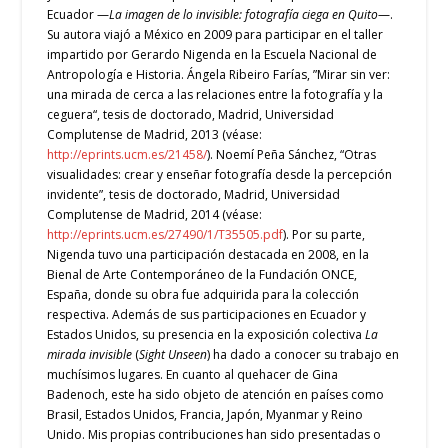
Ecuador —
La imagen de lo invisible: fotografía ciega en Quito
—.
Su autora viajó a México en 2009 para participar en el taller
impartido por Gerardo Nigenda en la Escuela Nacional de
Antropología e Historia. Ángela Ribeiro Farías, ”Mirar sin ver:
una mirada de cerca a las relaciones entre la fotografía y la
ceguera“, tesis de doctorado, Madrid, Universidad
Complutense de Madrid, 2013 (véase:
http://eprints.ucm.es/21458/
). Noemí Peña Sánchez, “Otras
visualidades: crear y enseñar fotografía desde la percepción
invidente”, tesis de doctorado, Madrid, Universidad
Complutense de Madrid, 2014 (véase:
http://eprints.ucm.es/27490/1/T35505.pdf
). Por su parte,
Nigenda tuvo una participación destacada en 2008, en la
Bienal de Arte Contemporáneo de la Fundación ONCE,
España, donde su obra fue adquirida para la colección
respectiva. Además de sus participaciones en Ecuador y
Estados Unidos, su presencia en la exposición colectiva
La
mirada invisible
(
Sight Unseen
) ha dado a conocer su trabajo en
muchísimos lugares. En cuanto al quehacer de Gina
Badenoch, este ha sido objeto de atención en países como
Brasil, Estados Unidos, Francia, Japón, Myanmar y Reino
Unido. Mis propias contribuciones han sido presentadas o