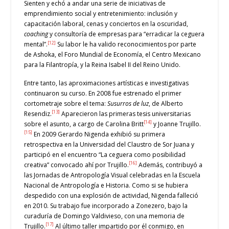
Sienten y echó a andar una serie de iniciativas de
emprendimiento social y entretenimiento: inclusión y
capacitación laboral, cenas y conciertos en la oscuridad,
coaching
y consultoría de empresas para “erradicar la ceguera
[12]
mental”.
Su labor le ha valido reconocimientos por parte
de Ashoka, el Foro Mundial de Economía, el Centro Mexicano
para la Filantropía, y la Reina Isabel II del Reino Unido.
Entre tanto, las aproximaciones artísticas e investigativas
continuaron su curso. En 2008 fue estrenado el primer
cortometraje sobre el tema:
Susurros de luz
, de Alberto
[13]
Resendiz.
Aparecieron las primeras tesis universitarias
[14]
sobre el asunto, a cargo de Carolina Britt
y Joanne Trujillo.
[15]
En 2009 Gerardo Nigenda exhibió su primera
retrospectiva en la Universidad del Claustro de Sor Juana y
participó en el encuentro “La ceguera como posibilidad
[16]
creativa” convocado ahí por Trujillo.
Además, contribuyó a
las Jornadas de Antropología Visual celebradas en la Escuela
Nacional de Antropología e Historia. Como si se hubiera
despedido con una explosión de actividad, Nigenda falleció
en 2010. Su trabajo fue incorporado a Zonezero, bajo la
curaduría de Domingo Valdivieso, con una memoria de
[17]
Trujillo.
Al último taller impartido por él conmigo, en