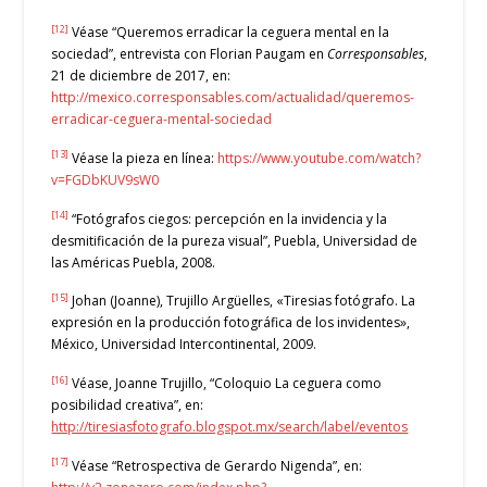
[12]
Véase “Queremos erradicar la ceguera mental en la
sociedad”, entrevista con Florian Paugam en
Corresponsables
,
21 de diciembre de 2017, en:
http://mexico.corresponsables.com/actualidad/queremos-
erradicar-ceguera-mental-sociedad
[13]
Véase la pieza en línea:
https://www.youtube.com/watch?
v=FGDbKUV9sW0
[14]
“Fotógrafos ciegos: percepción en la invidencia y la
desmitificación de la pureza visual”, Puebla, Universidad de
las Américas Puebla, 2008.
[15]
Johan (Joanne), Trujillo Argüelles, «Tiresias fotógrafo. La
expresión en la producción fotográfica de los invidentes»,
México, Universidad Intercontinental, 2009.
[16]
Véase, Joanne Trujillo, “Coloquio La ceguera como
posibilidad creativa”, en:
http://tiresiasfotografo.blogspot.mx/search/label/eventos
[17]
Véase “Retrospectiva de Gerardo Nigenda”, en: