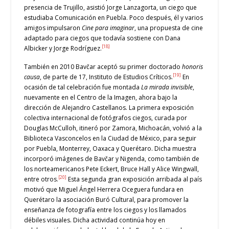
presencia de Trujillo, asistió Jorge Lanzagorta, un ciego que
estudiaba Comunicación en Puebla. Poco después, él y varios
amigos impulsaron
Cine para imaginar
, una propuesta de cine
adaptado para ciegos que todavía sostiene con Dana
[18]
Albicker y Jorge Rodríguez.
También en 2010 Bavčar aceptó su primer doctorado
honoris
[19]
causa
, de parte de 17, Instituto de Estudios Críticos.
En
ocasión de tal celebración fue montada
La mirada invisible
,
nuevamente en el Centro de la Imagen, ahora bajo la
dirección de Alejandro Castellanos. La primera exposición
colectiva internacional de fotógrafos ciegos, curada por
Douglas McCulloh, itineró por Zamora, Michoacán, volvió a la
Biblioteca Vasconcelos en la Ciudad de México, para seguir
por Puebla, Monterrey, Oaxaca y Querétaro. Dicha muestra
incorporó imágenes de Bavčar y Nigenda, como también de
los norteamericanos Pete Eckert, Bruce Hall y Alice Wingwall,
[20]
entre otros.
Esta segunda gran exposición arribada al país
motivó que Miguel Ángel Herrera Oceguera fundara en
Querétaro la asociación Buró Cultural, para promover la
enseñanza de fotografía entre los ciegos y los llamados
débiles visuales. Dicha actividad continúa hoy en