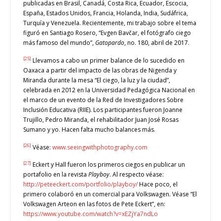
publicadas en Brasil, Canadá, Costa Rica, Ecuador, Escocia,
España, Estados Unidos, Francia, Holanda, India, Sudáfrica,
Turquía y Venezuela. Recientemente, mi trabajo sobre el tema
figuró en Santiago Rosero, “Evgen Bavčar, el fotógrafo ciego
más famoso del mundo”,
Gatopardo
, no. 180, abril de 2017.
[25]
Llevamos a cabo un primer balance de lo sucedido en
Oaxaca a partir del impacto de las obras de Nigenda y
Miranda durante la mesa “El ciego, la luz y la ciudad”,
celebrada en 2012 en la Universidad Pedagógica Nacional en
el marco de un evento de la Red de Investigadores Sobre
Inclusión Educativa (RIIE). Los participantes fueron Joanne
Trujillo, Pedro Miranda, el rehabilitador Juan José Rosas
Sumano y yo. Hacen falta mucho balances más.
[26]
Véase:
www.seeingwithphotography.com
[27]
Eckert y Hall fueron los primeros ciegos en publicar un
portafolio en la revista
Playboy
. Al respecto véase:
http://peteeckert.com/portfolio/playboy/
Hace poco, el
primero colaboró en un comercial para Volkswagen. Véase “El
Volkswagen Arteon en las fotos de Pete Eckert”, en:
https://www.youtube.com/watch?v=xEZjYa7ndLo