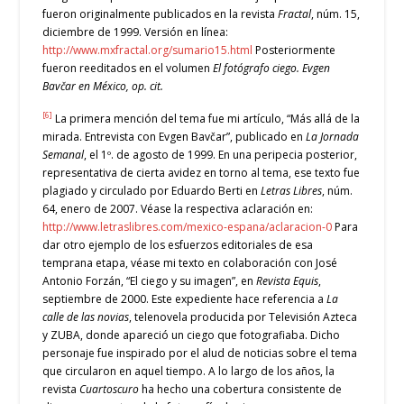
fueron originalmente publicados en la revista
Fractal
, núm. 15,
diciembre de 1999. Versión en línea:
http://www.mxfractal.org/sumario15.html
Posteriormente
fueron reeditados en el volumen
El fotógrafo ciego. Evgen
Bavčar en México, op. cit.
[6]
La primera mención del tema fue mi artículo, “Más allá de la
mirada. Entrevista con Evgen Bavčar”, publicado en
La Jornada
Semanal
, el 1º. de agosto de 1999. En una peripecia posterior,
representativa de cierta avidez en torno al tema, ese texto fue
plagiado y circulado por Eduardo Berti en
Letras Libres
, núm.
64, enero de 2007. Véase la respectiva aclaración en:
http://www.letraslibres.com/mexico-espana/aclaracion-0
Para
dar otro ejemplo de los esfuerzos editoriales de esa
temprana etapa, véase mi texto en colaboración con José
Antonio Forzán, “El ciego y su imagen”, en
Revista Equis
,
septiembre de 2000. Este expediente hace referencia a
La
calle de las novias
, telenovela producida por Televisión Azteca
y ZUBA, donde apareció un ciego que fotografiaba. Dicho
personaje fue inspirado por el alud de noticias sobre el tema
que circularon en aquel tiempo. A lo largo de los años, la
revista
Cuartoscuro
ha hecho una cobertura consistente de