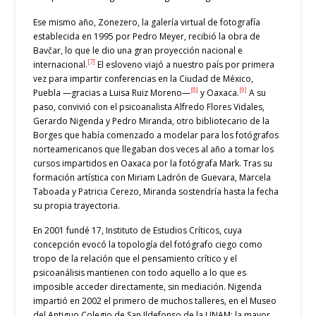
Ese mismo año, Zonezero, la galería virtual de fotografía
establecida en 1995 por Pedro Meyer, recibió la obra de
Bavčar, lo que le dio una gran proyección nacional e
[7]
internacional.
El esloveno viajó a nuestro país por primera
vez para impartir conferencias en la Ciudad de México,
[8]
[9]
Puebla —gracias a Luisa Ruiz Moreno—
y Oaxaca.
A su
paso, convivió con el psicoanalista Alfredo Flores Vidales,
Gerardo Nigenda y Pedro Miranda, otro bibliotecario de la
Borges que había comenzado a modelar para los fotógrafos
norteamericanos que llegaban dos veces al año a tomar los
cursos impartidos en Oaxaca por la fotógrafa Mark. Tras su
formación artística con Miriam Ladrón de Guevara, Marcela
Taboada y Patricia Cerezo, Miranda sostendría hasta la fecha
su propia trayectoria.
En 2001 fundé 17, Instituto de Estudios Críticos, cuya
concepción evocó la topología del fotógrafo ciego como
tropo de la relación que el pensamiento crítico y el
psicoanálisis mantienen con todo aquello a lo que es
imposible acceder directamente, sin mediación. Nigenda
impartió en 2002 el primero de muchos talleres, en el Museo
del Antiguo Colegio de San Ildefonso de la UNAM; la mayor