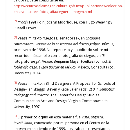
La obra puede consultarse en:
https://centrodelaimagen.cultura.gob.mx/publicaciones/coleccion-
ensayos-sobre-fotografia/ceguera-imagen.html
[2]
Proof
(1991), dir. Jocelyn Moorhouse, con Hugo Weaving y
Russell Crowe.
[3]
Véase mi texto “Ciegos Diseñadores», en
Encuadre
Universitario. Revista de la enseñanza del diseño gráfico.
núm. 3,
primavera de 1996. No repetiré lo ya publicado sobre mi
recorrido más amplio con la fotografía de ciegos, en “El
fotógrafo siega”. Véase, Benjamín Mayer Foulkes (comp.),
El
fotógrafo ciego. Evgen Bavčar en México,
México, Conaculta (col.
Diecisiete), 2014.
[4]
Véase mi texto, «Blind Designers. A Proposal for Schools of
Design», en Skaggs, Steven y Katie Salen (eds.)
ZED
4.
Semiotics:
Pedagogy and Practice
. The Center for Design Studies
Communication Arts and Design, Virginia Commonwealth
University, 1997.
[5]
El primer coloquio en esta materia fue
Vista, ceguera,
invisibilidad
, convocado por mi persona en el Centro de la
Imagen en septiembre de 1999. Los trabajos presentados