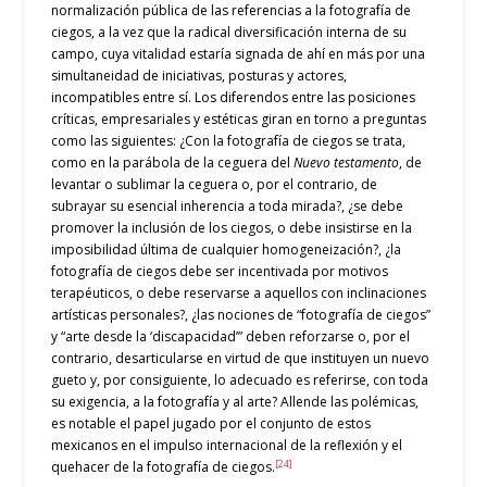
normalización pública de las referencias a la fotografía de
ciegos, a la vez que la radical diversificación interna de su
campo, cuya vitalidad estaría signada de ahí en más por una
simultaneidad de iniciativas, posturas y actores,
incompatibles entre sí. Los diferendos entre las posiciones
críticas, empresariales y estéticas giran en torno a preguntas
como las siguientes: ¿Con la fotografía de ciegos se trata,
como en la parábola de la ceguera del
Nuevo testamento
, de
levantar o sublimar la ceguera o, por el contrario, de
subrayar su esencial inherencia a toda mirada?, ¿se debe
promover la inclusión de los ciegos, o debe insistirse en la
imposibilidad última de cualquier homogeneización?, ¿la
fotografía de ciegos debe ser incentivada por motivos
terapéuticos, o debe reservarse a aquellos con inclinaciones
artísticas personales?, ¿las nociones de “fotografía de ciegos”
y “arte desde la ‘discapacidad’” deben reforzarse o, por el
contrario, desarticularse en virtud de que instituyen un nuevo
gueto y, por consiguiente, lo adecuado es referirse, con toda
su exigencia, a la fotografía y al arte? Allende las polémicas,
es notable el papel jugado por el conjunto de estos
mexicanos en el impulso internacional de la reflexión y el
[24]
quehacer de la fotografía de ciegos.