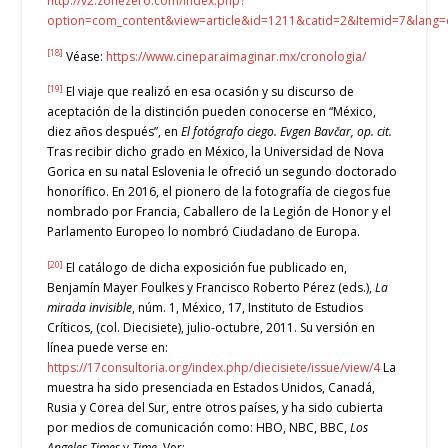
http://v2.zonezero.com/index.php?
option=com_content&view=article&id=1211&catid=2&Itemid=7&lang=
[18]
Véase:
https://www.cineparaimaginar.mx/cronologia/
[19]
El viaje que realizó en esa ocasión y su discurso de
aceptación de la distinción pueden conocerse en “México,
diez años después”, en
El fotógrafo ciego. Evgen Bavčar, op. cit.
Tras recibir dicho grado en México, la Universidad de Nova
Gorica en su natal Eslovenia le ofreció un segundo doctorado
honorífico. En 2016, el pionero de la fotografía de ciegos fue
nombrado por Francia, Caballero de la Legión de Honor y el
Parlamento Europeo lo nombró Ciudadano de Europa.
[20]
El catálogo de dicha exposición fue publicado en,
Benjamín Mayer Foulkes y Francisco Roberto Pérez (eds.),
La
mirada invisible
, núm. 1, México, 17, Instituto de Estudios
Críticos, (col. Diecisiete), julio-octubre, 2011. Su versión en
línea puede verse en:
https://17consultoria.org/index.php/diecisiete/issue/view/4
La
muestra ha sido presenciada en Estados Unidos, Canadá,
Rusia y Corea del Sur, entre otros países, y ha sido cubierta
por medios de comunicación como: HBO, NBC, BBC,
Los
Angeles Times
y
Time
. Ver: