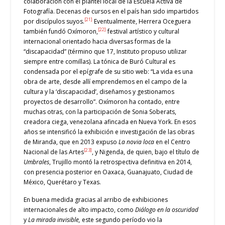
colaboración con el plantel local de la Escuela Activa de
Fotografía. Decenas de cursos en el país han sido impartidos
[21]
por discípulos suyos.
Eventualmente, Herrera Oceguera
[22]
también fundó Oxímoron,
festival artístico y cultural
internacional orientado hacia diversas formas de la
“discapacidad” (término que 17, Instituto propuso utilizar
siempre entre comillas). La tónica de Buró Cultural es
condensada por el epígrafe de su sitio web: “La vida es una
obra de arte, desde allí emprendemos en el campo de la
cultura y la ‘discapacidad’, diseñamos y gestionamos
proyectos de desarrollo”. Oxímoron ha contado, entre
muchas otras, con la participación de Sonia Soberats,
creadora ciega, venezolana afincada en Nueva York. En esos
años se intensificó la exhibición e investigación de las obras
de Miranda, que en 2013 expuso
La novia loca
en el Centro
[23]
Nacional de las Artes
, y Nigenda, de quien, bajo el título de
Umbrales
, Trujillo montó la retrospectiva definitiva en 2014,
con presencia posterior en Oaxaca, Guanajuato, Ciudad de
México, Querétaro y Texas.
En buena medida gracias al arribo de exhibiciones
internacionales de alto impacto, como
Diálogo en la oscuridad
y
La mirada invisible,
este segundo período vio la