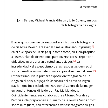
In memoriam
John Berger, Michael Francis Gibson y Jože Dolenc, amigos
de la fotografía de ciegos.
El azar quiso que me correspondiera introducir la fotografía
[2]
de ciegos a México. Tras ver el filme australiano
La prueba,
en el que aparece un ciego que toma fotos, en 1994 propuse
a las escuelas de diseño que, para diversificar su repertorio
[3]
didáctico, incorporaran a estudiantes ciegos.
La
incredulidad y el escepticismo de las respuestas que recibí
[4]
solo intensificaron mi determinación por diseminar el tema.
Entonces impulsé la primera exposición fotográfica de un
ciego en el país,
El espejo de los sueños
del esloveno Evgen
Bavčar, que fue recibida en 1999 por el Centro de la Imagen,
en aquel entonces dirigido por Patricia Mendoza.
Coincidentemente, sus colaboradores Alfonso Morales y
Patricia Gola preparaban el número de la revista
Luna Córnea
sobre la ceguera, con referencias a varios fotógrafos ciegos