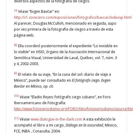
diversos aspectos de la fotografía de ciegos.
[7]
Véase “Evgen Bavčar” en:
http://v1.zonezero.com/exposiciones/fotografos/bavcar/indexsp.html
Al parecer, Douglas McCulloh, mencionado en seguida, supo
por vez primera de la fotografía de ciegos a través de esta
página web.
[8]
Ella coordinó posteriormente el expediente “Lo invisible en
lo visible” en
VISIO
, órgano de la Asociación Internacional de
Semiótica Visual, Universidad de Laval, Québec, vol. 7, núm. 3
y 4, 2002-2003.
[9]
El relato de su viaje, “En la cuna del sol: diario de viaje a
México”, puede ser consultado en
El fotógrafo ciego. Evgen
Bavčar en México, op. cit.
[10]
Véase “Eladio Reyes: fotógrafo ciego cubano”, en Foro
Iberoamericano de Fotografía:
http://www.fotoperiodismo.org/FORO/files/fotoperiodismo/source
[11]
Véase
www.dialogue-in-the-dark.com
A esta exhibición le
acompañó el libro a mi cargo,
Diálogo en la oscuridad
, México,
FCE, INBA , Conaculta, 2004.