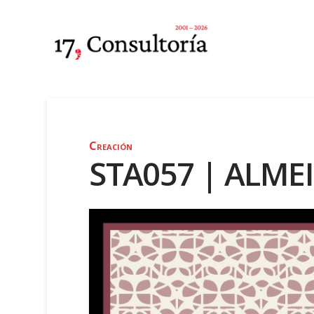
Creación
STA057 | ALME