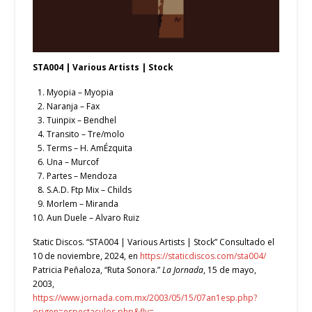
STA004 | Various Artists | Stock
Myopia – Myopia
Naranja – Fax
Tuinpix – Bendhel
Transito – Tre/molo
Terms – H. AmÉzquita
Una – Murcof
Partes – Mendoza
S.A.D. Ftp Mix – Childs
Morlem – Miranda
Aun Duele – Alvaro Ruiz
Static Discos. “STA004 | Various Artists | Stock” Consultado el
10 de noviembre, 2024, en
https://staticdiscos.com/sta004/
Patricia Peñaloza, “Ruta Sonora.”
La Jornada
, 15 de mayo,
2003,
https://www.jornada.com.mx/2003/05/15/07an1esp.php?
origen=espectaculos.php&fly=