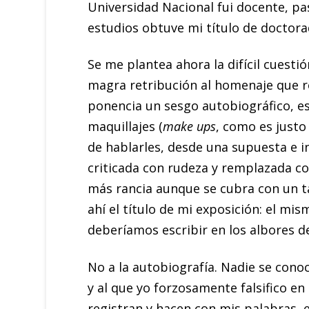
Universidad Nacional fui docente, p
estudios obtuve mi título de doctora
Se me plantea ahora la difícil cuesti
magra retribución al homenaje que re
ponencia un sesgo autobiográfico, es
maquillajes (
make ups
, como es justo
de hablarles, desde una supuesta e in
criticada con rudeza y remplazada co
más rancia aunque se cubra con un ta
ahí el título de mi exposición: el mi
deberíamos escribir en los albores de 
No a la autobiografía. Nadie se cono
y al que yo forzosamente falsifico e
registran y hacen con mis palabras, e