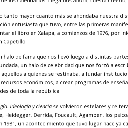
e los calendarios. Llegamos ahora, cuesta creerlo, 
o tanto mayor cuanto más se ahondaba nuestra dista
ción entusiasta que tuvo, entre las primeras manif
ntar el libro en Xalapa, a comienzos de 1976, por ini
n Capetillo.
halo de fama que nos llevó luego a distintas parte
ndada, un halo de celebridad que nos forzó a escr
aquellos a quienes se festinaba, a fundar instituci
 recursos económicos, a crear programas de enseñan
des de toda la república.
gía: ideología y ciencia
se volvieron estelares y reite
, Heidegger, Derrida, Foucault, Agamben, los psicoa
n 1981, un acontecimiento que tuvo lugar hace ya ca