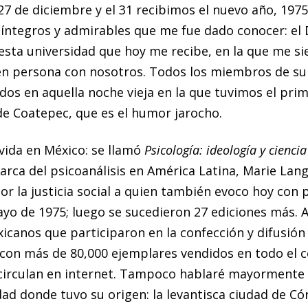
27 de diciembre y el 31 recibimos el nuevo año, 1975,
ntegros y admirables que me fue dado conocer: el D
 esta universidad que hoy me recibe, en la que me 
en persona con nosotros. Todos los miembros de su 
dos en aquella noche vieja en la que tuvimos el prim
de Coatepec, que es el humor jarocho.
 vida en México: se llamó
Psicología: ideología y ciencia
arca del psicoanálisis en América Latina, Marie Lang
por la justicia social a quien también evoco hoy co
yo de 1975; luego se sucedieron 27 ediciones más. A
canos que participaron en la confección y difusión d
con más de 80,000 ejemplares vendidos en todo el c
e circulan en internet. Tampoco hablaré mayormente d
edad donde tuvo su origen: la levantisca ciudad de C