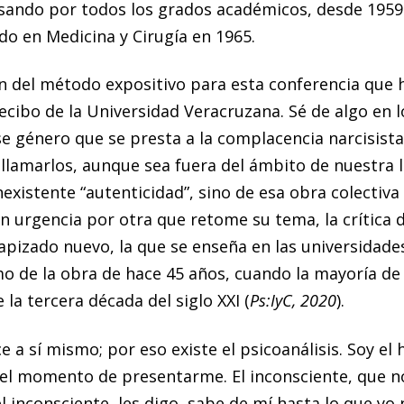
asando por todos los grados académicos, desde 1959
do en Medicina y Cirugía en 1965.
ón del método expositivo para esta conferencia que 
cibo de la Universidad Veracruzana. Sé de algo en lo
e género que se presta a la complacencia narcisista
 llamarlos, aunque sea fuera del ámbito de nuestra 
existente “autenticidad”, sino de esa obra colectiv
n urgencia por otra que retome su tema, la crítica d
pizado nuevo, la que se enseña en las universidades
smo de la obra de hace 45 años, cuando la mayoría de
la tercera década del siglo XXI (
Ps:IyC, 2020
).
ce a sí mismo; por eso existe el psicoanálisis. Soy 
n el momento de presentarme. El inconsciente, que n
l inconsciente, les digo, sabe de mí hasta lo que yo 