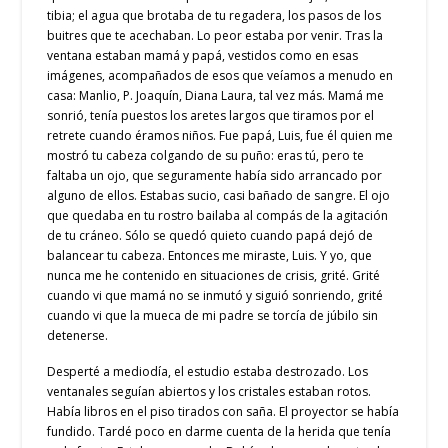
tibia; el agua que brotaba de tu regadera, los pasos de los
buitres que te acechaban. Lo peor estaba por venir. Tras la
ventana estaban mamá y papá, vestidos como en esas
imágenes, acompañados de esos que veíamos a menudo en
casa: Manlio, P. Joaquín, Diana Laura, tal vez más. Mamá me
sonrió, tenía puestos los aretes largos que tiramos por el
retrete cuando éramos niños. Fue papá, Luis, fue él quien me
mostró tu cabeza colgando de su puño: eras tú, pero te
faltaba un ojo, que seguramente había sido arrancado por
alguno de ellos. Estabas sucio, casi bañado de sangre. El ojo
que quedaba en tu rostro bailaba al compás de la agitación
de tu cráneo. Sólo se quedó quieto cuando papá dejó de
balancear tu cabeza. Entonces me miraste, Luis. Y yo, que
nunca me he contenido en situaciones de crisis, grité. Grité
cuando vi que mamá no se inmutó y siguió sonriendo, grité
cuando vi que la mueca de mi padre se torcía de júbilo sin
detenerse.
Desperté a mediodía, el estudio estaba destrozado. Los
ventanales seguían abiertos y los cristales estaban rotos.
Había libros en el piso tirados con saña. El proyector se había
fundido. Tardé poco en darme cuenta de la herida que tenía