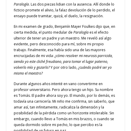
Paralogía
. Las dos piezas lidian con la ausencia. Allí donde lo
ficticio promete el alivio, la falaz devolución de lo perdido, el
ensayo puede tramitar, quizá, el duelo, la resignación.
En mi examen de grado, Benjamín Mayer Foulkes dijo que, en
cierta medida, el punto medular de
Paralogía
es el efecto
ulterior de tener un padre y un maestro. Me reveló así algo
evidente, pero desconocido para mí, sobre mi propio
trabajo. Finalmente, esa había sido una de las mayores
encrucijadas de mi vida:
¿cómo resolver mi neurosis parricida,
siendo yo este cliché freudiano, para tomar el lugar paterno,
volverlo mío y gozarlo?
Y por otro lado,
¿cuándo podré ser yo
mismo el maestro?
Durante algunos años intenté en vano convertirme en
profesor universitario. Pero ahora tengo un hijo. Su nombre
es Tomás. El padre ahora soy yo. El mundo, por lo demás, es
todavía una carnicería. Mi niño me confirma, sin saberlo, que
amar así, tan infinitamente, radicaliza la dimensión y la
posibilidad de la pérdida como un horizonte intolerable. Sin
embargo, cuando llevo a Tomás en mis brazos, o cuando se
queda dormido sobre mi pecho, lo que percibo es la
posibilidad de un futuro en paz.