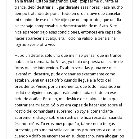
en la frente. Estaba sangrando. Debí golpearme durante el
trance, debí destruir el lugar durante esas horas. Pasé mucho
tiempo tratando de poner todo en orden, tuve que cancelar
mi reunión de ese día. Me dije que no importaba, que un día
sin trabajo compensaba la demostración de mi éxito. Si te
hice aparecer bajo esas condiciones, entonces era capaz de
hacer aparecer a cualquiera. Todo ha valido la pena si he
logrado verte otra vez.
Hubo un detalle, sólo uno que me hizo pensar que mi trance
había sido demasiado. Verás, yo tenía dispuesta una serie de
fotos que he intervenido. Estaban seriadas y, una vez que
levanté mi desastre, pude ordenarlas exactamente como
estaban. Sentí un escalofrío cuando llegué a la foto del
presidente. Pensé, por un momento, que todo había sido un
ardid de alguien más, que realmente había estado en ese
nido de arañas. Pero no, me deshice de cualquier idea que
contrariara mi éxito. Sólo yo era capaz de hacer eso sobre el
rostro del comandante supremo. Yo
soy
el comandante
supremo. El dibujo sobre su rostro me hizo recordar cuando
éramos niños. Tú eras muy pequeño, tal vez no lo tengas
presente, pero mamá solía cantarnos y ponernos a colorear
cuando Adolfo se encerraba en su despacho. Para ahogar los