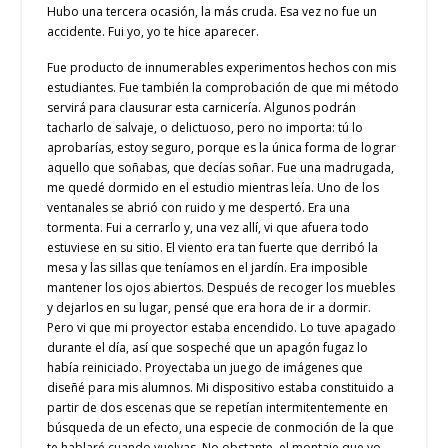
Hubo una tercera ocasión, la más cruda. Esa vez no fue un
accidente. Fui yo, yo te hice aparecer.
Fue producto de innumerables experimentos hechos con mis
estudiantes. Fue también la comprobación de que mi método
servirá para clausurar esta carnicería. Algunos podrán
tacharlo de salvaje, o delictuoso, pero no importa: tú lo
aprobarías, estoy seguro, porque es la única forma de lograr
aquello que soñabas, que decías soñar. Fue una madrugada,
me quedé dormido en el estudio mientras leía. Uno de los
ventanales se abrió con ruido y me despertó. Era una
tormenta. Fui a cerrarlo y, una vez allí, vi que afuera todo
estuviese en su sitio. El viento era tan fuerte que derribó la
mesa y las sillas que teníamos en el jardín. Era imposible
mantener los ojos abiertos. Después de recoger los muebles
y dejarlos en su lugar, pensé que era hora de ir a dormir.
Pero vi que mi proyector estaba encendido. Lo tuve apagado
durante el día, así que sospeché que un apagón fugaz lo
había reiniciado. Proyectaba un juego de imágenes que
diseñé para mis alumnos. Mi dispositivo estaba constituido a
partir de dos escenas que se repetían intermitentemente en
búsqueda de un efecto, una especie de conmoción de la que
te hablaré cuando vuelvas. No obstante, el montaje que yo