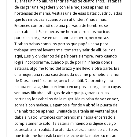
Tú eras un niño allí, no tendrías más de cuatro años. Tratabas
de cargar una regadera y con ella mojabas apenas las
hortensias de mamá. Vestías una de esas batas cuadriculadas
que los niños usan cuando van al kínder. Y nada más.
Entonces comprendí que una parvada de hombres se
acercaba a ti. Sus muecas me horrorizaron: los hocicos
parecían alargarse en una sonrisa muerta, pero voraz.
Tiraban babas como los perros que papá usaba para
trabajar. Intenté levantarme, tomarte y salir de allí. Salir de
aquí, Luis, y olvidarnos del país para siempre. Pero cuando
logré incorporarme, cuando pude por fin ir hacia donde
estabas, algo me tomó del brazo y me llevó a otra parte. Era
una mujer, una rubia casi desnuda que me prometió el amor
de Dios. Intenté zafarme, pero fue inútil. De pronto ya no
estaba en casa, sino corriendo en un pasillo larguísimo cuyas
ventanas filtraban ráfagas de aire que jugaban con las
cortinas y los cabellos de la mujer. Me miraba de vez en vez,
sonreía con malicia. Llegamos al fondo y abrió la puerta de
una habitación apenas iluminada que tenía un ventanal que
daba al vacío. Entonces comprendí: me había encerrado allí
completamente solo. Te estaría mintiendo si dijese que yo
sopesaba la irrealidad profunda del escenario. Lo cierto es
que todo me fue real: la piel de leche de la mujer, su mirada