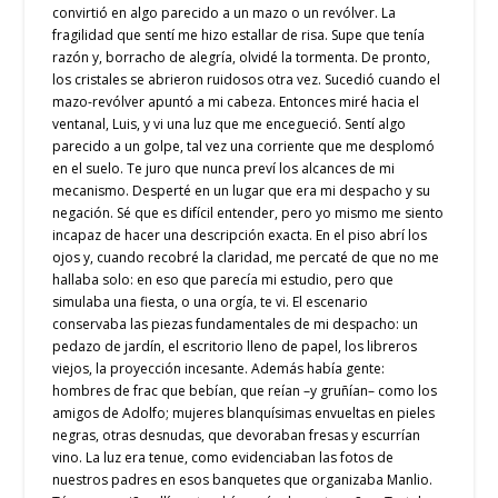
convirtió en algo parecido a un mazo o un revólver. La
fragilidad que sentí me hizo estallar de risa. Supe que tenía
razón y, borracho de alegría, olvidé la tormenta. De pronto,
los cristales se abrieron ruidosos otra vez. Sucedió cuando el
mazo-revólver apuntó a mi cabeza. Entonces miré hacia el
ventanal, Luis, y vi una luz que me encegueció. Sentí algo
parecido a un golpe, tal vez una corriente que me desplomó
en el suelo. Te juro que nunca preví los alcances de mi
mecanismo. Desperté en un lugar que era mi despacho y su
negación. Sé que es difícil entender, pero yo mismo me siento
incapaz de hacer una descripción exacta. En el piso abrí los
ojos y, cuando recobré la claridad, me percaté de que no me
hallaba solo: en eso que parecía mi estudio, pero que
simulaba una fiesta, o una orgía, te vi. El escenario
conservaba las piezas fundamentales de mi despacho: un
pedazo de jardín, el escritorio lleno de papel, los libreros
viejos, la proyección incesante. Además había gente:
hombres de frac que bebían, que reían –y gruñían– como los
amigos de Adolfo; mujeres blanquísimas envueltas en pieles
negras, otras desnudas, que devoraban fresas y escurrían
vino. La luz era tenue, como evidenciaban las fotos de
nuestros padres en esos banquetes que organizaba Manlio.