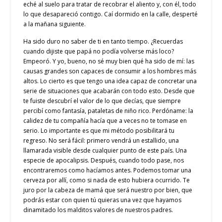
eché al suelo para tratar de recobrar el aliento y, con él, todo
lo que desapareció contigo. Caí dormido en la calle, desperté
a la mañana siguiente.
Ha sido duro no saber de ti en tanto tiempo. ¿Recuerdas
cuando dijiste que papá no podía volverse más loco?
Empeoró. Y yo, bueno, no sé muy bien qué ha sido de mí: las
causas grandes son capaces de consumir a los hombres más
altos. Lo cierto es que tengo una idea capaz de concretar una
serie de situaciones que acabarán con todo esto. Desde que
te fuiste descubrí el valor de lo que decías, que siempre
percibí como fantasía, pataletas de niño rico. Perdóname: la
calidez de tu compañía hacía que a veces no te tomase en
serio. Lo importante es que mi método posibilitará tu
regreso. No será fácil: primero vendrá un estallido, una
llamarada visible desde cualquier punto de este país. Una
especie de apocalipsis. Después, cuando todo pase, nos
encontraremos como hacíamos antes. Podemos tomar una
cerveza por allí, como si nada de esto hubiera ocurrido. Te
juro por la cabeza de mamá que será nuestro por bien, que
podrás estar con quien tú quieras una vez que hayamos
dinamitado los malditos valores de nuestros padres.