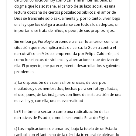
de Dios, conocidos hoy como La Familia Internacional. El
dogma que los sostiene, el centro de su lazo social, es una
lectura obscena de ciertos postulados bíblicos: el amor de
Dios se transmite sólo sexualmente y, por lo tanto, viven bajo
una ley que los obliga a acostarse con todos los adeptos, sin
importar si se trata de niños, o peor, de sus propios hijos.
Sin embargo,
Paralogía
pretende trenzar lo anterior con una
situación que nos implica más de cerca: la Guerra contra el
narcotráfico en México, emprendida por Felipe Calderón, así
como los efectos de violencia y aberraciones que derivan de
ella. El proyecto, me parece, intenta desarrollar los siguientes
problemas:
a) La disposición de escenas horrorosas, de cuerpos
mutilados y desmembrados, hechas para ser fotografiadas;
el uso, pues, de las imágenes con fines de instauración de una
nueva ley y, con ella, una nueva realidad
b) El fenómeno sectario como una radicalización de las
narrativas de Estado, como las entendía Ricardo Piglia
c) Las implicaciones de amar así, bajo la tutela de un Estado
caníbal, con el fantasma de la pérdida irreparable aleteando