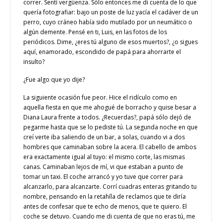
correr. Sentí vergüenza. Sólo entonces me di cuenta de lo que
quería fotografiar: bajo un poste de luz yacía el cadáver de un
perro, cuyo cráneo había sido mutilado por un neumático o
algún demente. Pensé en ti, Luis, en las fotos de los
periódicos. Dime, ¿eres tú alguno de esos muertos?, ¿o sigues
aquí, enamorado, escondido de papá para ahorrarte el
insulto?
¿Fue algo que yo dije?
La siguiente ocasión fue peor. Hice el ridículo como en
aquella fiesta en que me ahogué de borracho y quise besar a
Diana Laura frente a todos. ¿Recuerdas?, papá sólo dejó de
pegarme hasta que se lo pediste tú. La segunda noche en que
creí verte iba saliendo de un bar, a solas, cuando vi a dos
hombres que caminaban sobre la acera. El cabello de ambos
era exactamente igual al tuyo: el mismo corte, las mismas
canas. Caminaban lejos de mí, vi que estaban a punto de
tomar un taxi. El coche arrancó y yo tuve que correr para
alcanzarlo, para alcanzarte. Corrí cuadras enteras gritando tu
nombre, pensando en la retahíla de reclamos que te diría
antes de confesar que te echo de menos, que te quiero. El
coche se detuvo. Cuando me di cuenta de que no eras tú, me