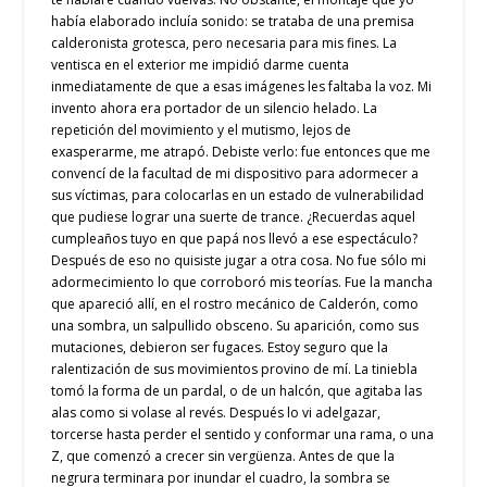
había elaborado incluía sonido: se trataba de una premisa
calderonista grotesca, pero necesaria para mis fines. La
ventisca en el exterior me impidió darme cuenta
inmediatamente de que a esas imágenes les faltaba la voz. Mi
invento ahora era portador de un silencio helado. La
repetición del movimiento y el mutismo, lejos de
exasperarme, me atrapó. Debiste verlo: fue entonces que me
convencí de la facultad de mi dispositivo para adormecer a
sus víctimas, para colocarlas en un estado de vulnerabilidad
que pudiese lograr una suerte de trance. ¿Recuerdas aquel
cumpleaños tuyo en que papá nos llevó a ese espectáculo?
Después de eso no quisiste jugar a otra cosa. No fue sólo mi
adormecimiento lo que corroboró mis teorías. Fue la mancha
que apareció allí, en el rostro mecánico de Calderón, como
una sombra, un salpullido obsceno. Su aparición, como sus
mutaciones, debieron ser fugaces. Estoy seguro que la
ralentización de sus movimientos provino de mí. La tiniebla
tomó la forma de un pardal, o de un halcón, que agitaba las
alas como si volase al revés. Después lo vi adelgazar,
torcerse hasta perder el sentido y conformar una rama, o una
Z, que comenzó a crecer sin vergüenza. Antes de que la
negrura terminara por inundar el cuadro, la sombra se