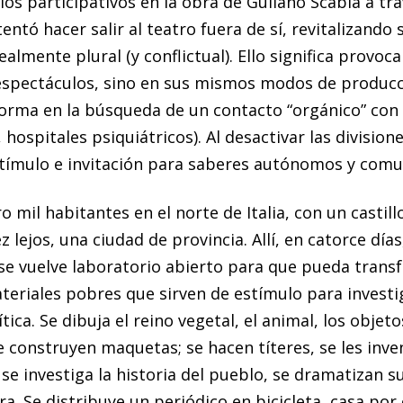
ios participativos en la obra de Guliano Scabia a tr
tentó hacer salir al teatro fuera de sí, revitalizando
lmente plural (y conflictual). Ello significa provoca
s espectáculos, sino en sus mismos modos de producci
forma en la búsqueda de un contacto “orgánico” con
hospitales psiquiátricos). Al desactivar las division
estímulo e invitación para saberes autónomos y comu
 mil habitantes en el norte de Italia, con un castillo,
 lejos, una ciudad de provincia. Allí, en catorce día
e se vuelve laboratorio abierto para que pueda tran
eriales pobres que sirven de estímulo para investig
tica. Se dibuja el reino vegetal, el animal, los objeto
 se construyen maquetas; se hacen títeres, se les inv
se investiga la historia del pueblo, se dramatizan s
era. Se distribuye un periódico en bicicleta, casa por