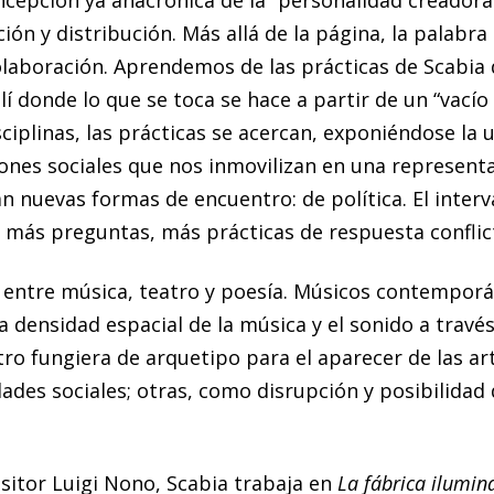
ncepción ya anacrónica de la “personalidad creadora
ción y distribución. Más allá de la página, la palabr
colaboración. Aprendemos de las prácticas de Scabia
llí donde lo que se toca se hace a partir de un “vací
ciplinas, las prácticas se acercan, exponiéndose la u
iones sociales que nos inmovilizan en una represent
n nuevas formas de encuentro: de política. El interv
más preguntas, más prácticas de respuesta conflic
e entre música, teatro y poesía. Músicos contempor
a densidad espacial de la música y el sonido a travé
atro fungiera de arquetipo para el aparecer de las ar
ades sociales; otras, como disrupción y posibilidad 
sitor Luigi Nono, Scabia trabaja en
La fábrica ilumin