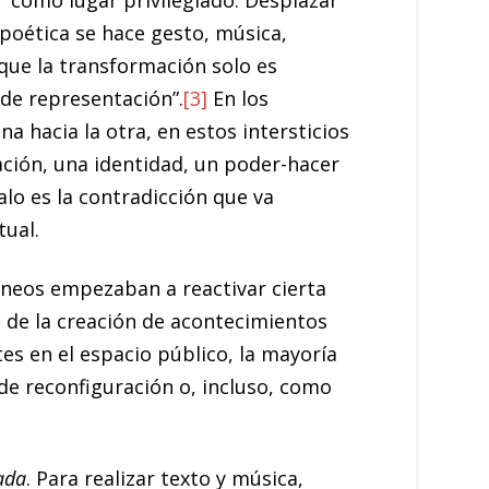
” como lugar privilegiado. Desplazar
a poética se hace gesto, música,
 que la transformación solo es
o de representación”.
[3]
En los
na hacia la otra, en estos intersticios
ación, una identidad, un poder-hacer
alo es la contradicción que va
tual.
áneos empezaban a reactivar cierta
s de la creación de acontecimientos
tes en el espacio público, la mayoría
de reconfiguración o, incluso, como
ada
. Para realizar texto y música,