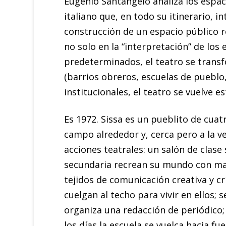
Eugenio Santangelo analiza los espac
italiano que, en todo su itinerario, in
construcción de un espacio público rea
no solo en la “interpretación” de lo
predeterminados, el teatro se trans
(barrios obreros, escuelas de pueblo, 
institucionales, el teatro se vuelve 
Es 1972. Sissa es un pueblito de cuatro
campo alrededor y, cerca pero a la vez
acciones teatrales: un salón de clas
secundaria recrean su mundo con mat
tejidos de comunicación creativa y crí
cuelgan al techo para vivir en ellos;
organiza una redacción de periódico; 
los días la escuela se vuelca hacia fu