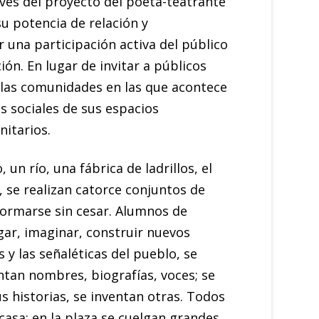
avés del proyecto del poeta-teatrante
 su potencia de relación y
r una participación activa del público
ón. En lugar de invitar a públicos
 las comunidades en las que acontece
es sociales de sus espacios
nitarios.
 un río, una fábrica de ladrillos, el
s, se realizan catorce conjuntos de
sformarse sin cesar. Alumnos de
ar, imaginar, construir nuevos
s y las señaléticas del pueblo, se
entan nombres, biografías, voces; se
us historias, se inventan otras. Todos
 casa; en la plaza se cuelgan grandes