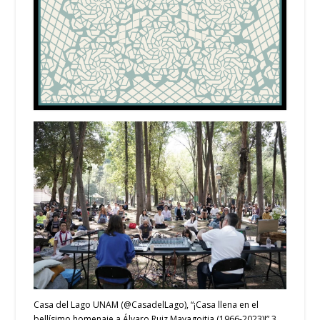
Casa del Lago UNAM (@CasadelLago), “¡Casa llena en el
bellísimo homenaje a Álvaro Ruiz Mayagoitia (1966-2023)!” 3