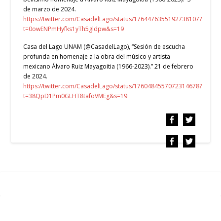
de marzo de 2024.
https://twitter.com/CasadelLago/status/1764476355192738107?
t=0owENPmHyfks1yTh5gldpw&s=19
Casa del Lago UNAM (@CasadelLago), “Sesión de escucha
profunda en homenaje a la obra del músico y artista
mexicano Álvaro Ruiz Mayagoitia (1966-2023).” 21 de febrero
de 2024.
https://twitter.com/CasadelLago/status/1760484557072314678?
t=38QpD1Pm0GLHT8tafoVMEg&s=19