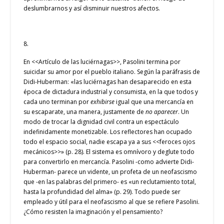
deslumbrarnos y así disminuir nuestros afectos.
8.
En <<Artículo de las luciérnagas>>, Pasolini termina por
suicidar su amor por el pueblo italiano. Según la paráfrasis de
Didi-Huberman: «las luciérnagas han desaparecido en esta
época de dictadura industrial y consumista, en la que todos y
cada uno terminan por
exhibirse
igual que una mercancía en
su escaparate, una manera, justamente de
no aparecer
. Un
modo de trocar la dignidad civil contra un espectáculo
indefinidamente monetizable. Los reflectores han ocupado
todo el espacio social, nadie escapa ya a sus <<feroces ojos
mecánicos>>» (p. 28). El sistema es omnívoro y deglute todo
para convertirlo en mercancía. Pasolini -como advierte Didi-
Huberman- parece un vidente, un profeta de un neofascismo
que -en las palabras del primero- es «un reclutamiento total,
hasta la profundidad del alma» (p. 29). Todo puede ser
empleado y útil para el neofascismo al que se refiere Pasolini.
¿Cómo resisten la imaginación y el pensamiento?