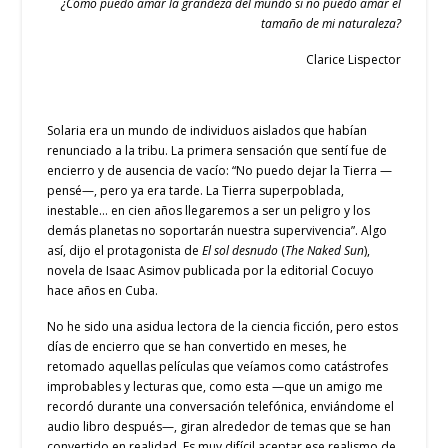
¿Cómo puedo amar la grandeza del mundo si no puedo amar el
tamaño de mi naturaleza?
Clarice Lispector
Solaria era un mundo de individuos aislados que habían
renunciado a la tribu. La primera sensación que sentí fue de
encierro y de ausencia de vacío: “No puedo dejar la Tierra —
pensé—, pero ya era tarde. La Tierra superpoblada,
inestable… en cien años llegaremos a ser un peligro y los
demás planetas no soportarán nuestra supervivencia”. Algo
así, dijo el protagonista de
El sol desnudo
(
The Naked Sun
),
novela de Isaac Asimov publicada por la editorial Cocuyo
hace años en Cuba.
No he sido una asidua lectora de la ciencia ficción, pero estos
días de encierro que se han convertido en meses, he
retomado aquellas películas que veíamos como catástrofes
improbables y lecturas que, como esta —que un amigo me
recordó durante una conversación telefónica, enviándome el
audio libro después—, giran alrededor de temas que se han
convertido en realidad. Es muy difícil aceptar ese realismo de