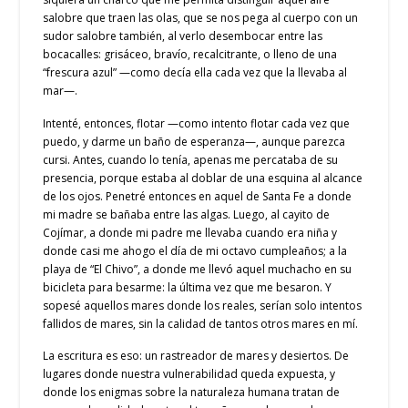
salobre que traen las olas, que se nos pega al cuerpo con un
sudor salobre también, al verlo desembocar entre las
bocacalles: grisáceo, bravío, recalcitrante, o lleno de una
“frescura azul” —como decía ella cada vez que la llevaba al
mar—.
Intenté, entonces, flotar —como intento flotar cada vez que
puedo, y darme un baño de esperanza—, aunque parezca
cursi. Antes, cuando lo tenía, apenas me percataba de su
presencia, porque estaba al doblar de una esquina al alcance
de los ojos. Penetré entonces en aquel de Santa Fe a donde
mi madre se bañaba entre las algas. Luego, al cayito de
Cojímar, a donde mi padre me llevaba cuando era niña y
donde casi me ahogo el día de mi octavo cumpleaños; a la
playa de “El Chivo”, a donde me llevó aquel muchacho en su
bicicleta para besarme: la última vez que me besaron. Y
sopesé aquellos mares donde los reales, serían solo intentos
fallidos de mares, sin la calidad de tantos otros mares en mí.
La escritura es eso: un rastreador de mares y desiertos. De
lugares donde nuestra vulnerabilidad queda expuesta, y
donde los enigmas sobre la naturaleza humana tratan de