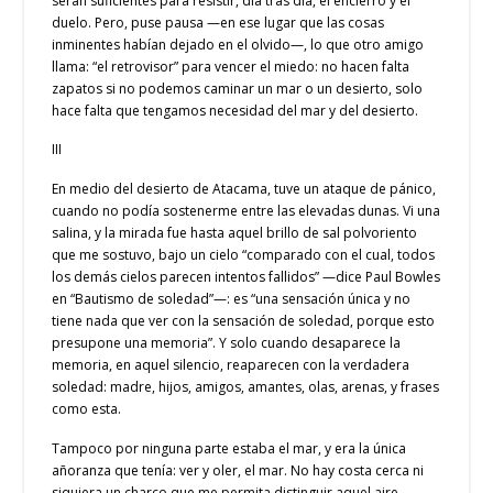
serán suficientes para resistir, día tras día, el encierro y el
duelo. Pero, puse pausa —en ese lugar que las cosas
inminentes habían dejado en el olvido—, lo que otro amigo
llama: “el retrovisor” para vencer el miedo: no hacen falta
zapatos si no podemos caminar un mar o un desierto, solo
hace falta que tengamos necesidad del mar y del desierto.
III
En medio del desierto de Atacama, tuve un ataque de pánico,
cuando no podía sostenerme entre las elevadas dunas. Vi una
salina, y la mirada fue hasta aquel brillo de sal polvoriento
que me sostuvo, bajo un cielo “comparado con el cual, todos
los demás cielos parecen intentos fallidos” —dice Paul Bowles
en “Bautismo de soledad”—: es “una sensación única y no
tiene nada que ver con la sensación de soledad, porque esto
presupone una memoria”. Y solo cuando desaparece la
memoria, en aquel silencio, reaparecen con la verdadera
soledad: madre, hijos, amigos, amantes, olas, arenas, y frases
como esta.
Tampoco por ninguna parte estaba el mar, y era la única
añoranza que tenía: ver y oler, el mar. No hay costa cerca ni
siquiera un charco que me permita distinguir aquel aire