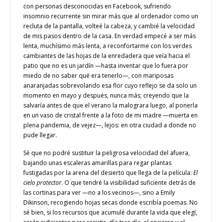
con personas desconocidas en Facebook, sufriendo
insomnio recurrente sin mirar más que al ordenador como un
recluta de la pantalla, volteé la cabeza, y cambié la velocidad
de mis pasos dentro de la casa. En verdad empecé a ser más
lenta, muchísimo más lenta, a reconfortarme con los verdes
cambiantes de las hojas de la enredadera que veía hacia el
patio que no es un jardín —hasta inventar que lo fuera por
miedo de no saber qué era tenerlo—, con mariposas
anaranjadas sobrevolando esa flor cuyo reflejo se da solo un
momento en mayo y después, nunca más; creyendo que la
salvaría antes de que el verano la malograra luego, al ponerla
en un vaso de cristal frente a la foto de mi madre —muerta en
plena pandemia, de vejez—, lejos: en otra ciudad a donde no
pude llegar.
Sé que no podré sustituir la peligrosa velocidad del afuera,
bajando unas escaleras amarillas para regar plantas
fustigadas por la arena del desierto que llega de la película:
El
cielo protector
. O que tendré la visibilidad suficiente detrás de
las cortinas para ver —no a los vecinos—, sino a Emily
Dikinson, recogiendo hojas secas donde escribía poemas. No
sé bien, si los recursos que acumulé durante la vida que elegí,