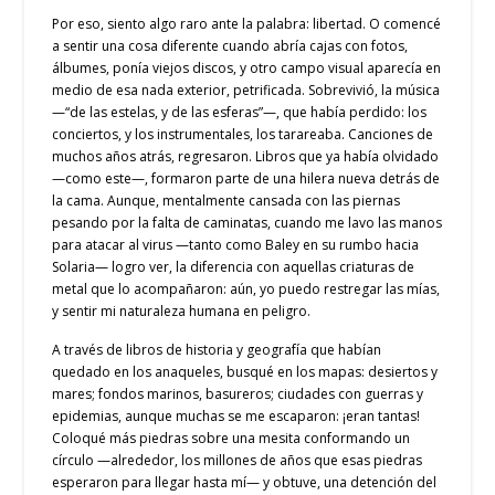
Por eso, siento algo raro ante la palabra: libertad. O comencé
a sentir una cosa diferente cuando abría cajas con fotos,
álbumes, ponía viejos discos, y otro campo visual aparecía en
medio de esa nada exterior, petrificada. Sobrevivió, la música
—“de las estelas, y de las esferas”—, que había perdido: los
conciertos, y los instrumentales, los tarareaba. Canciones de
muchos años atrás, regresaron. Libros que ya había olvidado
—como este—, formaron parte de una hilera nueva detrás de
la cama. Aunque, mentalmente cansada con las piernas
pesando por la falta de caminatas, cuando me lavo las manos
para atacar al virus —tanto como Baley en su rumbo hacia
Solaria— logro ver, la diferencia con aquellas criaturas de
metal que lo acompañaron: aún, yo puedo restregar las mías,
y sentir mi naturaleza humana en peligro.
A través de libros de historia y geografía que habían
quedado en los anaqueles, busqué en los mapas: desiertos y
mares; fondos marinos, basureros; ciudades con guerras y
epidemias, aunque muchas se me escaparon: ¡eran tantas!
Coloqué más piedras sobre una mesita conformando un
círculo —alrededor, los millones de años que esas piedras
esperaron para llegar hasta mí— y obtuve, una detención del