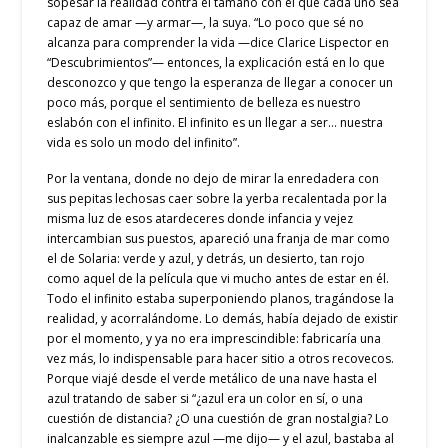
sopesar la realidad contra el tamaño con el que cada uno sea
capaz de amar —y armar—, la suya. “Lo poco que sé no
alcanza para comprender la vida —dice Clarice Lispector en
“Descubrimientos”— entonces, la explicación está en lo que
desconozco y que tengo la esperanza de llegar a conocer un
poco más, porque el sentimiento de belleza es nuestro
eslabón con el infinito. El infinito es un llegar a ser… nuestra
vida es solo un modo del infinito”.
Por la ventana, donde no dejo de mirar la enredadera con
sus pepitas lechosas caer sobre la yerba recalentada por la
misma luz de esos atardeceres donde infancia y vejez
intercambian sus puestos, apareció una franja de mar como
el de Solaria: verde y azul, y detrás, un desierto, tan rojo
como aquel de la película que vi mucho antes de estar en él.
Todo el infinito estaba superponiendo planos, tragándose la
realidad, y acorralándome. Lo demás, había dejado de existir
por el momento, y ya no era imprescindible: fabricaría una
vez más, lo indispensable para hacer sitio a otros recovecos.
Porque viajé desde el verde metálico de una nave hasta el
azul tratando de saber si “¿azul era un color en sí, o una
cuestión de distancia? ¿O una cuestión de gran nostalgia? Lo
inalcanzable es siempre azul —me dijo— y el azul, bastaba al