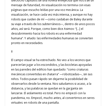
dieciocho capítulos de una novela envejecida que nos trae un
mensaje de futuridad, mi visualización no termina con esas
páginas que escucho leídas por una voz mecánica. La
visualización, se hace cada vez más intensa, y aunque no hay
robots que cuiden de mí —como cuidaban de Baley durante
su viaje a través de los subterráneos—, dentro de unos pocos
años, así será. Porque, como bien dice Asimov: “[…] el
descubrimiento hacia los robots es una enfermedad
humana”. Y añado: las enfermedades humanas se convierten
pronto en necesidades.
II
El campo visual se ha estrechado. No veo a los vecinos que
parecerían jugar a los escondidos, y las bicicletas apoyadas
en las paredes del edificio han quedado: “como criaturas
mecánicas convertidas en chatarra” —robotizadas—, sin sus
niños. Todos pasan rápido sin dejarme la posibilidad de
observarlos desde la ventana. Nos saludamos si acaso, a la
distancia, y las palabras se quedan en la garganta sin
lanzarse. El aislamiento es total. Pero no empezó con la
pandemia, no. Empezó, mucho antes, al convertirnos en seres
virtuales: en robots de una pantalla.