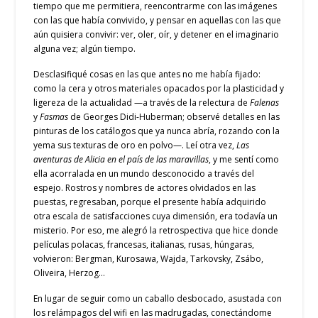
tiempo que me permitiera, reencontrarme con las imágenes
con las que había convivido, y pensar en aquellas con las que
aún quisiera convivir: ver, oler, oír, y detener en el imaginario
alguna vez; algún tiempo.
Desclasifiqué cosas en las que antes no me había fijado:
como la cera y otros materiales opacados por la plasticidad y
ligereza de la actualidad —a través de la relectura de
Falenas
y
Fasmas
de Georges Didi-Huberman; observé detalles en las
pinturas de los catálogos que ya nunca abría, rozando con la
yema sus texturas de oro en polvo—. Leí otra vez,
Las
aventuras de Alicia en el país de las maravillas
, y me sentí como
ella acorralada en un mundo desconocido a través del
espejo. Rostros y nombres de actores olvidados en las
puestas, regresaban, porque el presente había adquirido
otra escala de satisfacciones cuya dimensión, era todavía un
misterio. Por eso, me alegró la retrospectiva que hice donde
películas polacas, francesas, italianas, rusas, húngaras,
volvieron: Bergman, Kurosawa, Wajda, Tarkovsky, Zsábo,
Oliveira, Herzog…
En lugar de seguir como un caballo desbocado, asustada con
los relámpagos del wifi en las madrugadas, conectándome