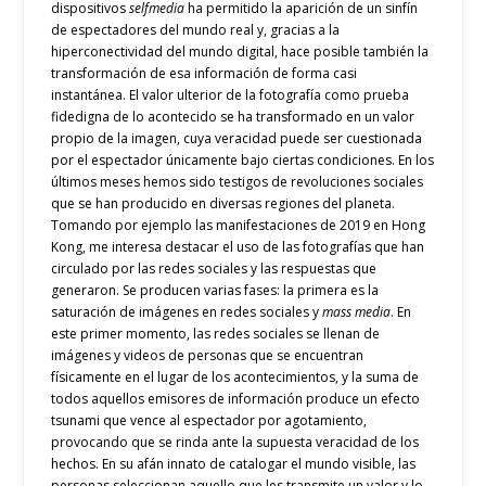
dispositivos
selfmedia
ha permitido la aparición de un sinfín
de espectadores del mundo real y, gracias a la
hiperconectividad del mundo digital, hace posible también la
transformación de esa información de forma casi
instantánea. El valor ulterior de la fotografía como prueba
fidedigna de lo acontecido se ha transformado en un valor
propio de la imagen, cuya veracidad puede ser cuestionada
por el espectador únicamente bajo ciertas condiciones. En los
últimos meses hemos sido testigos de revoluciones sociales
que se han producido en diversas regiones del planeta.
Tomando por ejemplo las manifestaciones de 2019 en Hong
Kong, me interesa destacar el uso de las fotografías que han
circulado por las redes sociales y las respuestas que
generaron. Se producen varias fases: la primera es la
saturación de imágenes en redes sociales y
mass media
. En
este primer momento, las redes sociales se llenan de
imágenes y videos de personas que se encuentran
físicamente en el lugar de los acontecimientos, y la suma de
todos aquellos emisores de información produce un efecto
tsunami que vence al espectador por agotamiento,
provocando que se rinda ante la supuesta veracidad de los
hechos. En su afán innato de catalogar el mundo visible, las
personas seleccionan aquello que les transmite un valor y lo