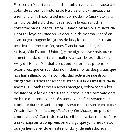
Europa, en Mauritania o en Libia, sufren violencia a causa del
color de su piel. La historia de Haití es una extrañeza, una
anomalía en la historia del mundo moderno (una victoria, a
principios del siglo diecinueve, sobre la esclavitud, la
colonización y el capitalismo). Cuando observo la muerte de
George Floyd en Estados Unidos, o la de Adama Traoré en
Francia (ya imagino los gritos de las y los que encontrarán
abusiva la comparación, pues Francia, para ellos, no es
racista, sólo Estados Unidos), y me digo una vez más que no
lamento nada de esta anomalía. A pesar de los índices del
FMI y del Banco Mundial, concebidos por esas potencias
exteriores, que en realidad no miden sino las desgracias que
nos han infligido con la complicidad activa de nuestros
dirigentes. El “fracaso” es consustancial a la desmesura de la
anomalía. Combatimos a esos enemigos, sobre todo a los
del interior, a los de este lugar, nuestro. Y este combate data
de hace doscientos dieciséis años. No es fácil sostener un
combate durante tanto tiempo, y eso nos convierte en lo que
Césaire llamó, en
La tragedia del rey Christophe
, “un país de
conmociones”. Con todo, esa increíble duración nos confiere
una ventaja en la comprensión de algo que ya hemos visto,
que ya hemos vivido en este mundo, y, de entrada, nos