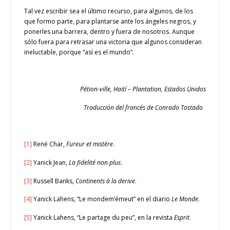
Tal vez escribir sea el último recurso, para algunos, de los
que formo parte, para plantarse ante los ángeles negros, y
ponerles una barrera, dentro y fuera de nosotros. Aunque
sólo fuera para retrasar una victoria que algunos consideran
ineluctable, porque “así es el mundo”.
Pétion-ville, Haití – Plantation, Estados Unidos
Traducción del francés de Conrado Tostado
[1]
René Char,
Fureur et mistère
.
[2]
Yanick Jean,
La fidelité non plus
.
[3]
Russell Banks,
Continents à la derive
.
[4]
Yanick Lahens, “Le mondem’émeut” en el diario
Le Monde
.
[5]
Yanick Lahens, “Le partage du peu”, en la revista
Esprit
.