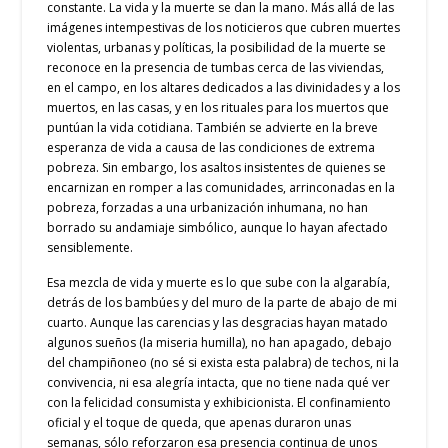
constante. La vida y la muerte se dan la mano. Más allá de las
imágenes intempestivas de los noticieros que cubren muertes
violentas, urbanas y políticas, la posibilidad de la muerte se
reconoce en la presencia de tumbas cerca de las viviendas,
en el campo, en los altares dedicados a las divinidades y a los
muertos, en las casas, y en los rituales para los muertos que
puntúan la vida cotidiana. También se advierte en la breve
esperanza de vida a causa de las condiciones de extrema
pobreza. Sin embargo, los asaltos insistentes de quienes se
encarnizan en romper a las comunidades, arrinconadas en la
pobreza, forzadas a una urbanización inhumana, no han
borrado su andamiaje simbólico, aunque lo hayan afectado
sensiblemente.
Esa mezcla de vida y muerte es lo que sube con la algarabía,
detrás de los bambúes y del muro de la parte de abajo de mi
cuarto. Aunque las carencias y las desgracias hayan matado
algunos sueños (la miseria humilla), no han apagado, debajo
del champiñoneo (no sé si exista esta palabra) de techos, ni la
convivencia, ni esa alegría intacta, que no tiene nada qué ver
con la felicidad consumista y exhibicionista. El confinamiento
oficial y el toque de queda, que apenas duraron unas
semanas, sólo reforzaron esa presencia continua de unos