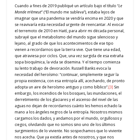
Cuando a fines de 2019 publiqué un artículo bajo el título “
Le
Monde m’émeut
” (“El mundo me subleva”), estaba lejos de
imaginar que una pandemia se vendría encima en 2020 y que
se reavivaría esta necesidad urgente de reencantar. Al evocar
el terremoto de 2010 en Haití, para abrir mi década personal,
subrayé que el metabolismo del mundo sigue silencioso y
lejano, al grado de que los acontecimientos de ese tipo
vienen a recordarnos que la tierra vive. Que tiene una edad,
que atraviesa por ciclos. Que, una vez surgida de esa extraña
sopa bioquímica, la vida se disemina. Y el tiempo comienza
su lento trabajo de devoración. Russell Banks evoca la
necesidad del heroísmo: “continuar, simplemente seguir la
propia existencia, con esa entropía allí, acechando, de pronto
adopta un aire de heroísmo antiguo y como bíblico”.
[3]
Sin
embargo, los incendios de los bosques, las inundaciones, el
derretimiento de los glaciares y el ascenso del nivel de las
aguas no dejan de recordarnos cuánto les hemos echado la
mano a los ángeles negros de la entropía. Nosotros mismos
cargamos los dados, y andamos por el mundo, orgullosos y
ciegos, olvidando que no somos sino uno de los últimos
surgimientos de lo viviente. No sospechamos que lo viviente
nos acecha. Que ya existía antes de nosotros, y que nos