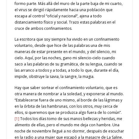
formo parte. Más allá del muro de la parte baja de mi cuarto,
el virus se dirigió rápidamente hacia una población que
escapa al control “oficial y nacional”, ajena a todo
distanciamiento físico y social. Trazo estas palabras en el
cruce de ambos confinamientos.
La escritora que soy siempre ha vivido en un confinamiento
voluntario, desde que hice de las palabras una de mis
maneras de estar presente en el mundo, y del silencio, mi
cielo. Aquí, por las noches, gano mi silencio-cielo cuando
saco a las palabras de su gramática, de su lengua, cuando se
las arranco a todos y a todas, a todo lo que, durante el día,
impide, obstruye la savia, la sangre, la magia.
Hay que saber sortear el confinamiento voluntario, que es
otra manera de nombrar a la soledad, y exponerse al mundo.
“Establecerse fuera de uno mismo, al borde de las lágrimas y
en la órbita de las hambrunas, con los otros, muy cerca de
ellos, si queremos que se produzca algo fuera de lo común”.
[1]
Todos los días tomo de sus manos bellezas y heridas, me
alimento de ellas, pero el mundo me deja con hambre. Una
noche de noviembre llegué a no dormir, después de escuchar
en la radio a una mujer que escapó a la masacre de La Saline,