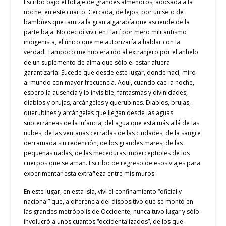
Escribo bajo el follaje de grandes almendros, adosada a la
noche, en este cuarto. Cercada, de lejos, por un seto de
bambúes que tamiza la gran algarabía que asciende de la
parte baja. No decidí vivir en Haití por mero militantismo
indigenista, el único que me autorizaría a hablar con la
verdad. Tampoco me hubiera ido al extranjero por el anhelo
de un suplemento de alma que sólo el estar afuera
garantizaría. Sucede que desde este lugar, donde nací, miro
al mundo con mayor frecuencia. Aquí, cuando cae la noche,
espero la ausencia y lo invisible, fantasmas y divinidades,
diablos y brujas, arcángeles y querubines. Diablos, brujas,
querubines y arcángeles que llegan desde las aguas
subterráneas de la infancia, del agua que está más allá de las
nubes, de las ventanas cerradas de las ciudades, de la sangre
derramada sin redención, de los grandes mares, de las
pequeñas nadas, de las meceduras imperceptibles de los
cuerpos que se aman. Escribo de regreso de esos viajes para
experimentar esta extrañeza entre mis muros.
En este lugar, en esta isla, viví el confinamiento “oficial y
nacional” que, a diferencia del dispositivo que se montó en
las grandes metrópolis de Occidente, nunca tuvo lugar y sólo
involucró a unos cuantos “occidentalizados”, de los que