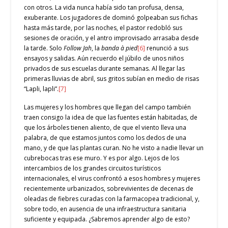
con otros. La vida nunca había sido tan profusa, densa,
exuberante. Los jugadores de dominó golpeaban sus fichas
hasta más tarde, por las noches, el pastor redobló sus
sesiones de oración, y el antro improvisado arrasaba desde
la tarde. Solo
Follow Jah
, la
banda à
pied
[
6]
renunció a sus
ensayos y salidas. Aún recuerdo el júbilo de unos niños
privados de sus escuelas durante semanas. Al llegar las
primeras lluvias de abril, sus gritos subían en medio de risas
“Lapli, lapli”.
[7]
Las mujeres y los hombres que llegan del campo también
traen consigo la idea de que las fuentes están habitadas, de
que los árboles tienen aliento, de que el viento lleva una
palabra, de que estamos juntos como los dedos de una
mano, y de que las plantas curan. No he visto a nadie llevar un
cubrebocas tras ese muro. Y es por algo. Lejos de los
intercambios de los grandes circuitos turísticos
internacionales, el virus confrontó a esos hombres y mujeres
recientemente urbanizados, sobrevivientes de decenas de
oleadas de fiebres curadas con la farmacopea tradicional, y,
sobre todo, en ausencia de una infraestructura sanitaria
suficiente y equipada. ¿Sabremos aprender algo de esto?