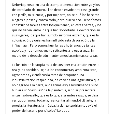
Debería pensar en una descompartimentación entre yo y los
del otro lado del muro. Ellos deben envidiar mi casa grande,
con jardín, mi silencio, y por mi parte, no sé qué los hace tan-
alegres-a-pesar-y-contra-todo, pero quiero eso. Deberíamos
construir pasarelas entre los que tienen, en otras partes, y los
que no tienen, entre los que han soportado la devoración en
sus lugares, los que han sufrido su forma extrema, que es la
colonización, y quienes han infligido esta devoración, y la
infligen aún. Pero somos huérfanas y huérfanos de tantas
utopías, y nos hemos vuelto reticentes a la esperanza. En
medio de la debacle aún mantenemos las mismas certezas.
La función de la utopía es la de sostener esa tensión entre lo
real y los posibles. Dejo a los economistas, ambientalistas,
agrónomos y científicos la tarea de proponer una
industrialización respetuosa, de volver a una agricultura que
no degrade a la tierra, a los animales y a los humanos. Si no
hubiera un “después” de la pandemia, si no se presentara
ningún sobresalto, que es lo que, a grandes rasgos, se deja
ver, ¿podríamos, todavía, reencantar al mundo? ¿El arte, la
poesía, la literatura, la música, la danza tendrían todavía el
poder de hacerlo por sí solos? Lo dudo.