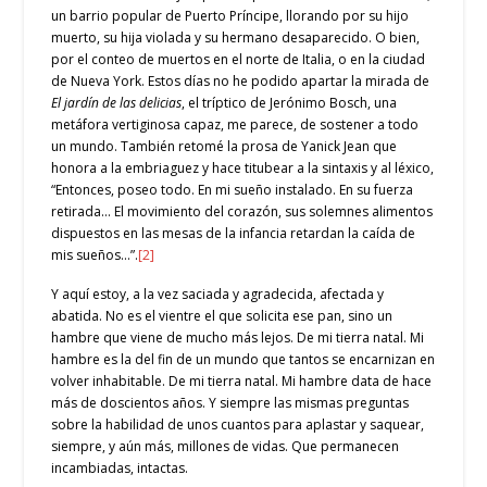
un barrio popular de Puerto Príncipe, llorando por su hijo
muerto, su hija violada y su hermano desaparecido. O bien,
por el conteo de muertos en el norte de Italia, o en la ciudad
de Nueva York. Estos días no he podido apartar la mirada de
El jardín de las delicias
, el tríptico de Jerónimo Bosch, una
metáfora vertiginosa capaz, me parece, de sostener a todo
un mundo. También retomé la prosa de Yanick Jean que
honora a la embriaguez y hace titubear a la sintaxis y al léxico,
“Entonces, poseo todo. En mi sueño instalado. En su fuerza
retirada… El movimiento del corazón, sus solemnes alimentos
dispuestos en las mesas de la infancia retardan la caída de
mis sueños…”.
[2]
Y aquí estoy, a la vez saciada y agradecida, afectada y
abatida. No es el vientre el que solicita ese pan, sino un
hambre que viene de mucho más lejos. De mi tierra natal. Mi
hambre es la del fin de un mundo que tantos se encarnizan en
volver inhabitable. De mi tierra natal. Mi hambre data de hace
más de doscientos años. Y siempre las mismas preguntas
sobre la habilidad de unos cuantos para aplastar y saquear,
siempre, y aún más, millones de vidas. Que permanecen
incambiadas, intactas.