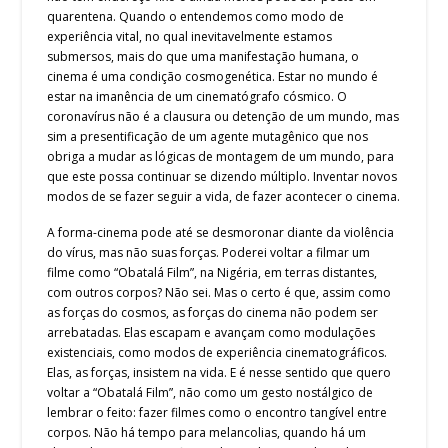
quarentena. Quando o entendemos como modo de
experiência vital, no qual inevitavelmente estamos
submersos, mais do que uma manifestação humana, o
cinema é uma condição cosmogenética. Estar no mundo é
estar na imanência de um cinematógrafo cósmico. O
coronavírus não é a clausura ou detenção de um mundo, mas
sim a presentificação de um agente mutagênico que nos
obriga a mudar as lógicas de montagem de um mundo, para
que este possa continuar se dizendo múltiplo. Inventar novos
modos de se fazer seguir a vida, de fazer acontecer o cinema.
A forma-cinema pode até se desmoronar diante da violência
do vírus, mas não suas forças. Poderei voltar a filmar um
filme como “Obatalá Film”, na Nigéria, em terras distantes,
com outros corpos? Não sei. Mas o certo é que, assim como
as forças do cosmos, as forças do cinema não podem ser
arrebatadas. Elas escapam e avançam como modulações
existenciais, como modos de experiência cinematográficos.
Elas, as forças, insistem na vida. E é nesse sentido que quero
voltar a “Obatalá Film”, não como um gesto nostálgico de
lembrar o feito: fazer filmes como o encontro tangível entre
corpos. Não há tempo para melancolias, quando há um