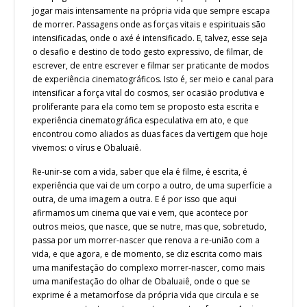
jogar mais intensamente na própria vida que sempre escapa
de morrer. Passagens onde as forças vitais e espirituais são
intensificadas, onde o axé é intensificado. E, talvez, esse seja
o desafio e destino de todo gesto expressivo, de filmar, de
escrever, de entre escrever e filmar ser praticante de modos
de experiência cinematográficos. Isto é, ser meio e canal para
intensificar a força vital do cosmos, ser ocasião produtiva e
proliferante para ela como tem se proposto esta escrita e
experiência cinematográfica especulativa em ato, e que
encontrou como aliados as duas faces da vertigem que hoje
vivemos: o vírus e Obaluaiê.
Re-unir-se com a vida, saber que ela é filme, é escrita, é
experiência que vai de um corpo a outro, de uma superfície a
outra, de uma imagem a outra. E é por isso que aqui
afirmamos um cinema que vai e vem, que acontece por
outros meios, que nasce, que se nutre, mas que, sobretudo,
passa por um morrer-nascer que renova a re-união com a
vida, e que agora, e de momento, se diz escrita como mais
uma manifestação do complexo morrer-nascer, como mais
uma manifestação do olhar de Obaluaiê, onde o que se
exprime é a metamorfose da própria vida que circula e se