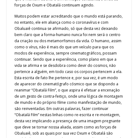
forças de Oxum e Obatalá continuam agindo.
Muitos podem estar acreditando que o mundo está parando,
no entanto, ele em aliança como o coronavírus e com
Obaluaiê continua se afirmado, só que desta vez deixando
bem claro que a forma-humano nunca foi nem será o centro
da criação ou dos metamorfismos da vida. O humano, assim
como o vírus, não é mais do que um veículo para que os
modos de experiência, sempre cinematográficos, possam
continuar. Sendo que a experiência, como plano em que a
vida se afirma e se desdobra como devir do cosmos, não
pertence a alguém, em todo caso os corpos pertencem a ela.
Esta escrita de fato lhe pertence e, por sua vez, é um modo
de aparecer do cinematógrafo cósmico que se dispondo a
reanimar “Obatalá Film”, o que aspira é efetuar a encenação
de um gesto de contra-feitiço, onde uma lógica de montagem
de mundo e do próprio filme como manifestação de mundo,
são reinventadas. Em outras palavras, fazer continuar
“Obatalá Film” nestas linhas como re-escrita e re-montagem,
desta vez implicando a presença de uma imagem pregnante
que deve se tornar nossa aliada, assim como as forças de
Obaluaiê, sob as quais por sua vez Oxum e Obatalá são