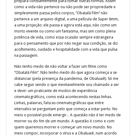
prepara constantemente para tomar outras formas. Assim
como a vida não pertence ou não pode ser propriedade e
simplesmente passa pelos corpos, “Obatalá Film” não
pertence a um arquivo digital, a uma película de Super 8mm,
a uma projeção; ele passa e agora está aqui, não como um
morto vivente ou como um fantasma, mas sim como plena
potência de vida, como essa ocasião sempre estrangeira
para o pensamento que por não negar sua condição, se diz
acolhimento, cuidado e hospitalidade com a vida que pulsa
na passagem.
Não tenho medo de não voltar a fazer um filme como
“Obatalá Film”. Não tenho medo do que agora começa a se
distanciar (pela presença da pandemia, de Obaluaiê). Só me
cabe seguir sendo o que inevitavelmente sou chamado a ser
e devir: um praticante de modos de experiência
cinematográficos, como está acontecendo nestas linhas.
Linhas, palavras, faíscas cinematográficas que entre
intervalos se perguntam pelo que começa a estar perto. No
meio o possível pode emergir… A questão não é ter medo de
morrer ou do fim de um mundo. A questão é como e com
quem queremos morrer e começar um novo mundo. No
meio compor, incorporar o vírus e a Obaluaiê, num acordo