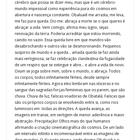
cérebro que possa se dizer meu, mas que é um cérebro-
mundo impessoal como experiência pura do cosmos em
abertura e nascença constante. Obaluaiê me arrasta, me leva,
me faz pura queda. Diz-me: abraça a morte se o que queres é
abraçar a vida. Vem comigo, afirma meu signo, sejas
renovação da terra. Poderia acreditar que estou morrendo,
caindo no vazio. Essa queda livre em que mundos vão
desabrochando e outros vão se desmoronando. Pequenos
suspiros de mundo e a queda… amada queda se faz ainda
mais vertiginosa, se faz celebração clandestina da fugacidade
de um respiro que se extingue e abre… e abre a vida de novo.
Oxum se joga sobre mim, sobre o mundo, o abraça. Todos
os corpos, todos infinitamente férteis, desde sempre
infinitamente férteis. Agora eles lembram nas vísceras e no
sangue das sagradas forças femininas que os parem, que são
chuva. Chuva de luz, faíscas voadoras de Obatalá. Faíscas que
são os próprios corpos se envolvendo entre si, como rios
luminosos em todas as direções. A queda avança, as
imagens em transe, em vertigem de menor aderência e maior
abstração. Precipitação! Olhos mais do que humanos
afirmando a criação cinematográfica do cosmos. De um lado
um intervalo infinito e incomensurável entre as imagens de
dois mundos. O da noite eterna, onde dorme Obaluaiê e o