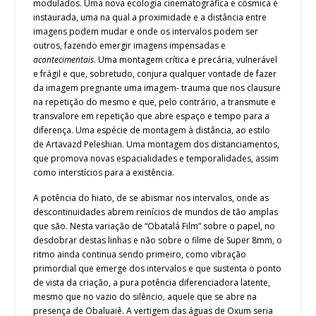
modulados. Uma nova ecologia cinematográfica e cósmica é
instaurada, uma na qual a proximidade e a distância entre
imagens podem mudar e onde os intervalos podem ser
outros, fazendo emergir imagens impensadas e
acontecimentais
. Uma montagem crítica e precária, vulnerável
e frágil e que, sobretudo, conjura qualquer vontade de fazer
da imagem pregnante uma imagem- trauma que nos clausure
na repetição do mesmo e que, pelo contrário, a transmute e
transvalore em repetição que abre espaço e tempo para a
diferença. Uma espécie de montagem à distância, ao estilo
de Artavazd Peleshian. Uma montagem dos distanciamentos,
que promova novas espacialidades e temporalidades, assim
como interstícios para a existência.
A potência do hiato, de se abismar nos intervalos, onde as
descontinuidades abrem reinícios de mundos de tão amplas
que são. Nesta variação de “Obatalá Film” sobre o papel, no
desdobrar destas linhas e não sobre o filme de Super 8mm, o
ritmo ainda continua sendo primeiro, como vibração
primordial que emerge dos intervalos e que sustenta o ponto
de vista da criação, a pura potência diferenciadora latente,
mesmo que no vazio do silêncio, aquele que se abre na
presença de Obaluaiê. A vertigem das águas de Oxum seria