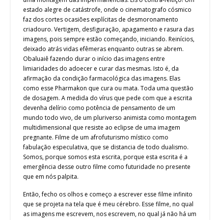
estado alegre de catástrofe, onde o cinematografo cósmico
faz dos cortes ocasiões explícitas de desmoronamento
criadouro. Vertigem, desfiguração, apagamento e rasura das
imagens, pois sempre estão começando, iniciando. Reinícios,
deixado atrás vidas efêmeras enquanto outras se abrem.
Obaluaiê fazendo durar o início das imagens entre
limiaridades do adoecer e curar das mesmas. Isto é, da
afirmação da condição farmacológica das imagens. Elas
como esse Pharmakon que cura ou mata. Toda uma questão
de dosagem. A medida do vírus que pede com que a escrita
devenha delírio como potência de pensamento de um
mundo todo vivo, de um pluriverso animista como montagem
multidimensional que resiste ao eclipse de uma imagem
pregnante. Filme de um afrofuturismo místico como
fabulação especulativa, que se distancia de todo dualismo.
Somos, porque somos esta escrita, porque esta escrita é a
emergência desse outro filme como futuridade no presente
que em nós palpita.
Então, fecho os olhos e começo a escrever esse filme infinito
que se projeta na tela que é meu cérebro. Esse filme, no qual
as imagens me escrevem, nos escrevem, no qual já não há um