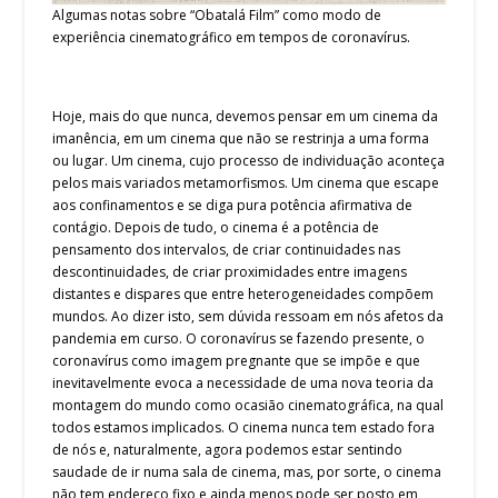
Algumas notas sobre “Obatalá Film” como modo de
experiência cinematográfico em tempos de coronavírus.
Hoje, mais do que nunca, devemos pensar em um cinema da
imanência, em um cinema que não se restrinja a uma forma
ou lugar. Um cinema, cujo processo de individuação aconteça
pelos mais variados metamorfismos. Um cinema que escape
aos confinamentos e se diga pura potência afirmativa de
contágio. Depois de tudo, o cinema é a potência de
pensamento dos intervalos, de criar continuidades nas
descontinuidades, de criar proximidades entre imagens
distantes e dispares que entre heterogeneidades compõem
mundos. Ao dizer isto, sem dúvida ressoam em nós afetos da
pandemia em curso. O coronavírus se fazendo presente, o
coronavírus como imagem pregnante que se impõe e que
inevitavelmente evoca a necessidade de uma nova teoria da
montagem do mundo como ocasião cinematográfica, na qual
todos estamos implicados. O cinema nunca tem estado fora
de nós e, naturalmente, agora podemos estar sentindo
saudade de ir numa sala de cinema, mas, por sorte, o cinema
não tem endereço fixo e ainda menos pode ser posto em