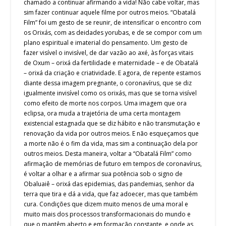
chamado a continuar afirmando a vida! Não cabe voltar, mas
sim fazer continuar aquele filme por outros meios. “Obatalá
Film” foi um gesto de se reunir, de intensificar o encontro com
os Orixás, com as deidades yorubas, e de se compor com um
plano espiritual e imaterial do pensamento. Um gesto de
fazer visível o invisível, de dar vazão ao axé, às forças vitais
de Oxum – orixá da fertilidade e maternidade – e de Obatalá
– orixá da criação e criatividade. E agora, de repente estamos
diante dessa imagem pregnante, o coronavírus, que se diz
igualmente invisível como os orixás, mas que se torna visível
como efeito de morte nos corpos. Uma imagem que ora
eclipsa, ora muda a trajetória de uma certa montagem
existencial estagnada que se diz hábito e não transmutação e
renovação da vida por outros meios. E não esqueçamos que
a morte não é o fim da vida, mas sim a continuação dela por
outros meios. Desta maneira, voltar a “Obatalá Film” como
afirmação de memórias de futuro em tempos de coronavírus,
é voltar a olhar e a afirmar sua potência sob o signo de
Obaluaiê – orixá das epidemias, das pandemias, senhor da
terra que tira e dá a vida, que faz adoecer, mas que também
cura. Condições que dizem muito menos de uma moral e
muito mais dos processos transformacionais do mundo e
que o mantêm aberto e em formação constante, e onde as