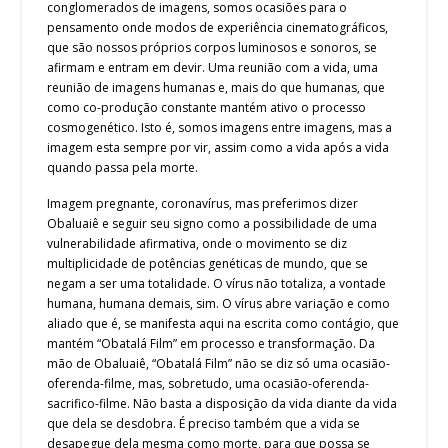
conglomerados de imagens, somos ocasiões para o
pensamento onde modos de experiência cinematográficos,
que são nossos próprios corpos luminosos e sonoros, se
afirmam e entram em devir. Uma reunião com a vida, uma
reunião de imagens humanas e, mais do que humanas, que
como co-produção constante mantém ativo o processo
cosmogenético. Isto é, somos imagens entre imagens, mas a
imagem esta sempre por vir, assim como a vida após a vida
quando passa pela morte.
Imagem pregnante, coronavírus, mas preferimos dizer
Obaluaiê e seguir seu signo como a possibilidade de uma
vulnerabilidade afirmativa, onde o movimento se diz
multiplicidade de potências genéticas de mundo, que se
negam a ser uma totalidade. O vírus não totaliza, a vontade
humana, humana demais, sim. O vírus abre variação e como
aliado que é, se manifesta aqui na escrita como contágio, que
mantém “Obatalá Film” em processo e transformação. Da
mão de Obaluaiê, “Obatalá Film” não se diz só uma ocasião-
oferenda-filme, mas, sobretudo, uma ocasião-oferenda-
sacrifico-filme. Não basta a disposição da vida diante da vida
que dela se desdobra. É preciso também que a vida se
desapegue dela mesma como morte, para que possa se