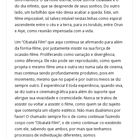
do dia infinito, que se desprende de seus sonhos. Do outro
lado, um turbilhão que não deixa acabar a queda. Este, um
filme impossível, só talvez intuível nestas linhas como espiral
ascendente entre o céu e a terra, para os Iorubás, entre Orun
e Aiye, como reunião impensada com a vida.
Um “Obatalá Film” que aqui continua se afirmando para além
da forma-filme, por justamente insistir na sua força de
ocasião-filme. Proliferando como variação e divergência,
como diferença. Ele não pode ser reproduzido, como quem
projeta o mesmo filme uma e outra vez numa sala de cinema,
mas continua sendo profundamente produtivo, pois em
movimento, mesmo que no papel e por outros meios se diz
sempre outro. É experiência! E toda experiência, quando viva,
se diz outra e cinematográfica para além do suporte que
abrigue sua vivacidade e cosmicidade. Nunca se tratou de
assistir ou voltar a assistir o filme, como quem se diz sujeito
que contempla um objeto estético. Não mais dualismos por
favor! O chamado sempre foi o de como continuar fazendo
corpo com “Obatalá Film”, o de como continuar co-existindo
com ele, sabendo que ambos, por mais que tenhamos
processos de individuação diferentes, somos