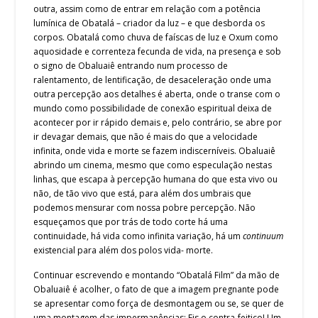
outra, assim como de entrar em relação com a potência
lumínica de Obatalá – criador da luz – e que desborda os
corpos. Obatalá como chuva de faíscas de luz e Oxum como
aquosidade e correnteza fecunda de vida, na presença e sob
o signo de Obaluaiê entrando num processo de
ralentamento, de lentificação, de desaceleração onde uma
outra percepção aos detalhes é aberta, onde o transe com o
mundo como possibilidade de conexão espiritual deixa de
acontecer por ir rápido demais e, pelo contrário, se abre por
ir devagar demais, que não é mais do que a velocidade
infinita, onde vida e morte se fazem indiscerníveis. Obaluaiê
abrindo um cinema, mesmo que como especulação nestas
linhas, que escapa à percepção humana do que esta vivo ou
não, de tão vivo que está, para além dos umbrais que
podemos mensurar com nossa pobre percepção. Não
esqueçamos que por trás de todo corte há uma
continuidade, há vida como infinita variação, há um
continuum
existencial para além dos polos vida- morte.
Continuar escrevendo e montando “Obatalá Film” da mão de
Obaluaiê é acolher, o fato de que a imagem pregnante pode
se apresentar como força de desmontagem ou se, se quer de
uma montagem das impermanências: Eis o contra-feitiço! Um