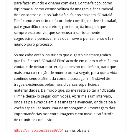
para fazer mundo e cinema com eles. Contra-feitiço, como
diplomacia, como cosmopolítica da imagem e ética radical
dos encontros que os Babalaô e Ifa nos ensinam. “Obatalá
Film” como exercício de futuridade com Ifa, de devir-babalaô,
pai e guardião do secreto e, por tanto, da imagem que
sempre esta por vir, que se recusa a ser totalmente
cognoscível e pensável, mas que move o pensamento e faz
mundo puro processo.
Só me cabe então insistir em que o gesto cinematográfico
que foi, é e será “Obatalá Film” acorde em quem o vê e lê uma
vontade de deixar morrer algo, mesmo que ínfimo, para que
mais uma co-criação de mundo possa seguir, para que a vida
continue sendo afirmada como a passagem infindável de
traços existências pelas mais diversas superfícies e
materialidades. De modo que, só me resta soltar a “Obatalá
Film” e deixá- lo seguir com vocês. Abrir mais um intervalo,
onde as palavras calem e as imagens avancem, onde caiba a
vocês especular mais uma desmontagem ou montagem das
impermanências por entre-imagens e em meio a catástrofe
de re-unir-se com a vida.
https://vimeo.com/338893751
senha: obatala