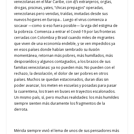
venezolanas en el Mar Caribe, con
dj’s
extranjeros, orgías,
drogas, piscinas, yates, “chicas prepagos” operadas,
venezolanas pero venidas, traídas, invitadas desde sus
nuevos hogares en Europa… Luego el virus comienza a
socavar —como si eso fuera posible— la viga del estigma de
la pobreza. Comienza a entrar el Covid-19 por las fronteras
cerradas con Colombia y Brasil cuando miles de migrantes
que viven de una economía endeble, y se ven impedidos ya
en esos países donde habían sembrado su ilusión
momentánea, retornan más pobres, más humillados, más
desposeídos y algunos contagiados, a los brazos de sus
familias venezolanas: ya no pueden más. No pueden con el
rechazo, la desolación, el dolor de ser pobres en otros
países. Muchos se quedan estacionados, duran días sin
poder avanzar, los meten en escuelas y posadas para pasar
la cuarentena, los traen en buses en trayectos escalonados.
Un mismo país, sí, pero muchas realidades: los más humildes
siempre sienten más duramente los fragmentos de la
derrota.
Mérida siempre vivió el lema de unos de sus pensadores más