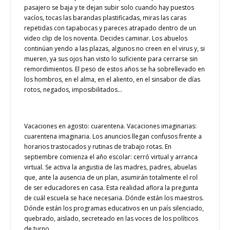
pasajero se baja y te dejan subir solo cuando hay puestos
vacíos, tocas las barandas plastificadas, miras las caras
repetidas con tapabocas y pareces atrapado dentro de un
video clip de los noventa. Decides caminar. Los abuelos
continúan yendo a las plazas, algunos no creen en el virus y, si
mueren, ya sus ojos han visto lo suficiente para cerrarse sin
remordimientos. El peso de estos años se ha sobrellevado en
los hombros, en el alma, en el aliento, en el sinsabor de días
rotos, negados, imposibilitados…
Vacaciones en agosto: cuarentena. Vacaciones imaginarias:
cuarentena imaginaria. Los anuncios llegan confusos frente a
horarios trastocados y rutinas de trabajo rotas. En
septiembre comienza el año escolar: cerró virtual y arranca
virtual. Se activa la angustia de las madres, padres, abuelas
que, ante la ausencia de un plan, asumirán totalmente el rol
de ser educadores en casa. Esta realidad aflora la pregunta
de cuál escuela se hace necesaria. Dónde están los maestros.
Dónde están los programas educativos en un país silenciado,
quebrado, aislado, secreteado en las voces de los políticos
de turno.