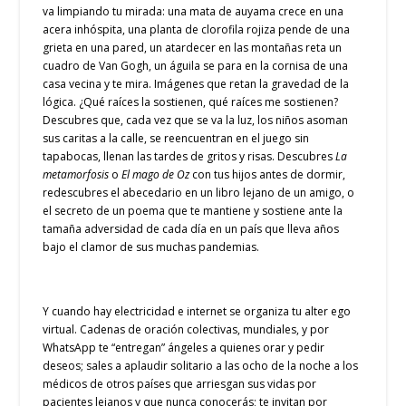
va limpiando tu mirada: una mata de auyama crece en una
acera inhóspita, una planta de clorofila rojiza pende de una
grieta en una pared, un atardecer en las montañas reta un
cuadro de Van Gogh, un águila se para en la cornisa de una
casa vecina y te mira. Imágenes que retan la gravedad de la
lógica. ¿Qué raíces la sostienen, qué raíces me sostienen?
Descubres que, cada vez que se va la luz, los niños asoman
sus caritas a la calle, se reencuentran en el juego sin
tapabocas, llenan las tardes de gritos y risas. Descubres
La
metamorfosis
o
El mago de Oz
con tus hijos antes de dormir,
redescubres el abecedario en un libro lejano de un amigo, o
el secreto de un poema que te mantiene y sostiene ante la
tamaña adversidad de cada día en un país que lleva años
bajo el clamor de sus muchas pandemias.
Y cuando hay electricidad e internet se organiza tu alter ego
virtual. Cadenas de oración colectivas, mundiales, y por
WhatsApp te “entregan” ángeles a quienes orar y pedir
deseos; sales a aplaudir solitario a las ocho de la noche a los
médicos de otros países que arriesgan sus vidas por
pacientes lejanos y que nunca conocerás; te invitan por