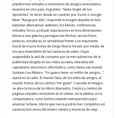
plataformas virtuales a novenarios de amigos venezolanos
muertos en otro país, migrantes. “Santa Virgen de los
Apóstoles”, te dicen desde un cuadrito por Zoom o Google
Meet. “Ruega por ella”, responde tu imagen disuelta en bits.
Explotan alternativas:
webinars
, los llaman; conferencias
virtuales; foros; podcast; exposiciones en tres dimensiones.
Entras a una galería y persigues las flechas, ves las fotos,
pinturas, esculturas, te sensibilizas frente a un imponente
mural de trazos firmes de Diego Rivera mirado por medio de
los ojos insensibles de las cámaras de video. Dejas
suspendida la sed de consumo por la mercadotecnia de la
publicidad dirigida en las redes sociales, telarañas del
capitalismo electrónico informático, como llama ese mundo
Gustavo Lins Ribeiro. “Yo quiero tener un millón de amigos…”,
suena en la radio. El mundo falso de los miles de amigos, el
mundo ficticio de los cientos “me gusta”. Y sucede el milagro:
se abre la boca de los libros liberados. Cientos y cientos de
páginas virtuales revolotean en el celular, en la tableta, en la
computadora, como bichos volando enloquecidos para
anunciar la lluvia. Libros que nunca podrás leer completos así
nacieras tres veces del mismo vientre y murieras de viejo.