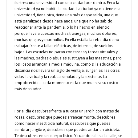
ilustres: una universidad con una ciudad por dentro. Pero la
universidad ya no habita la ciudad. La ciudad ya no tiene esa
universidad, tiene otra, tiene una más desposeída, una que
está paralizada desde hace años, una que no ha sabido
reaccionar ante la pandemia, o lo ha hecho en silencio
porque lleva a cuestas muchas trasiegas, muchos dolores,
muchas quejas y murmullos. En ella estalla la rebeldía de no
trabajar frente a fallas eléctricas, de internet, de sueldos
bajos. Las escuelas no paran con tareas y tareas virtuales y
las madres, padres o abuelas sustituyen a las maestras, pero
los liceos arrancan a media máquina, como si la educación a
distancia nos llevara un siglo de ventaja. Surgen así las otras
vidas: la virtual y la real. La simulada y la existente. La
empobrecida a cada momento es la que muestra su rostro
más desolador.
Por el día descubres frente a tu casa un jardín con matas de
rosas, descubres que puedes arrancar monte, descubres
cómo hacer insecticida natural, descubres que puedes
sembrar jengibre, descubres que puedes andar en bicicleta.
Te descubres en un cuerpo físico. Y cuando sales a la calle, se