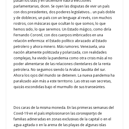
pasan los días y en diciembre habrá elecciones
parlamentarias, dicen. Se oyen las disputas de vivir un país
con dos presidentes, dos poderes legislativos… un país doble
y de dobleces, un país con un lenguaje al revés, con muchos
rostros, con máscaras que ocultan lo que somos, lo que
hemos sido, lo que seremos. Un Estado mágico, como diría
Fernando Coronil, con dos cuerpos imbricados en una
relación enfermiza: el Estado político abrazado al Estado
petrolero y ahora minero. Más rumores. Venezuela, una
nación altamente politizada y polarizada, con realidades
complejas, ha vivido la pandemia como otra crisis más al no
poder alimentarse de las relaciones clientelares de la renta
petrolera. No seguimos siendo la Arabia Saudita del sur.
Ahora los ojos del mundo se detienen. La nueva pandemia ha
paralizado aún más a este territorio. Las otras van secretas,
quizás escondidas bajo el murmullo de sus transeúntes.
Dos caras de la misma moneda. En las primeras semanas del
Covid-19 en el país implosionaron las
coronapartys
de
familias adineradas en zonas exclusivas de la capital o en el
agua agitada o en la arena de las playas de algunas islas