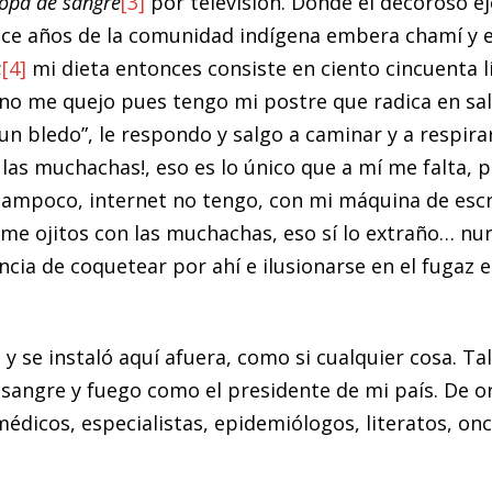
opa de sangre
[3]
por televisión. Donde el decoroso e
doce años de la comunidad indígena embera chamí y e
;
[4]
mi dieta entonces consiste en ciento cincuenta 
no me quejo pues tengo mi postre que radica en salir 
n bledo”, le respondo y salgo a caminar y a respirar
y las muchachas!, eso es lo único que a mí me falta, 
 tampoco, internet no tengo, con mi máquina de escr
erme ojitos con las muchachas, eso sí lo extraño… n
cia de coquetear por ahí e ilusionarse en el fugaz 
y se instaló aquí afuera, como si cualquier cosa. Tal
a sangre y fuego como el presidente de mi país. De o
édicos, especialistas, epidemiólogos, literatos, oncó