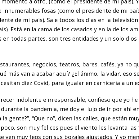
 momento a otro, (como el presidente de mi país). Y
do innumerables fosas (como el presidente de mi país
ente de mi país). Sale todos los días en la televisió
ís). Está en la cama de los casados y en la de los a
os en todas partes, son tres entidades y un solo di
staurantes, negocios, teatros, bares, cafés, ya no 
ué más van a acabar aquí? ¿El ánimo, la vida?, eso 
esitan diez Covid, para igualar en carnicería a un e
recer indolente e irresponsable, confieso que yo he 
 durante la pandemia, me doy el lujo de ir por ahí e
 la gente?”, “Que no”, dicen las calles, que están muy
oco, son muy felices pues el viento les levanta las f
e ven muy feos con sus bozales ajustados. Y yo me