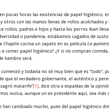
 pocas horas las existencias de papel higiénico, e
 y otros con las manos llenas de rollos acolchados 
e rollos; padres e hijos y hasta los perros iban llev
adversidad o pandemia, estábamos cagados de susto y
e Chaplin cocina un zapato en su película
La quimera
a comer papel higiénico? ¿Y si no compran comida, p
 de hambre será.
comenzó y todavía no sé muy bien qué es “todo”, pu
 de que el verdadero gobernante, el auténtico y per
sagró matarife”
[1]
, dice otra a espaldas de la opini
remos nunca, aunque un ex presidente aquí, sea más 
 no han cambiado mucho, pues del papel higiénico di