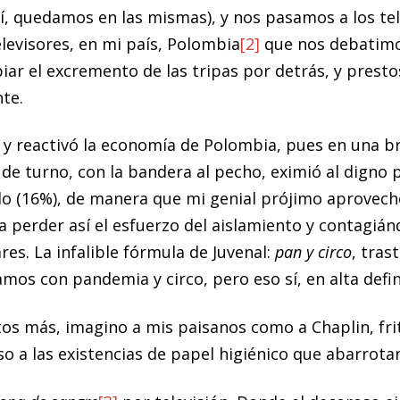
í, quedamos en las mismas), y nos pasamos a los tele
levisores, en mi país, Polombia
[2]
que nos debatimo
iar el excremento de las tripas por detrás, y prest
nte.
ó y reactivó la economía de Polombia, pues en una b
de turno, con la bandera al pecho, eximió al digno p
o (16%), de manera que mi genial prójimo aprovechó
erder así el esfuerzo del aislamiento y contagiánd
es. La infalible fórmula de Juvenal:
pan y circo
, tras
os con pandemia y circo, pero eso sí, en alta defin
os más, imagino a mis paisanos como a Chaplin, fri
so a las existencias de papel higiénico que abarrot