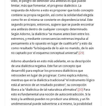
visto, el peligro de defender una antítesis es que puede
limitar, más que fomentar, el progreso dialéctico. La
respuesta de Adorno a esto es proponer que todo concepto
contiene su propia negación, así como la solidaridad elegida
como fin en sí misma se convierte en dependencia total. Este
segundo principio, entonces, sugiere que se puede encontrar
una antítesis dentro de cualquier concepto determinado.
Según Adorno, la dialéctica “se mueve antes bien entre los
extremos, y mediante consecuencias extremas impulsa al
pensamiento a lo opuesto en lugar de cualificarlo” y esto da
como resultado “la búsqueda de lo aún no manido, de lo aún
no captado por el esquema conceptual universal”.
[29]
Adorno abundaría en esto más adelante, en su descripción
de una dialéctica negativa. Este fue un concepto que
desarrolló para explicar los procesos dialécticos que
retroceden en lugar de progresar. Como explica Adorno,
mientras que en la dialéctica tradicional “el instrumento lógico
está al servicio de un resultado positivo”, su concepción
libera a la “dialéctica de tal naturaleza afirmativa”.
[30]
Para
esto es fundamental una noción de autocontradicción. Si la
tesis y la antítesis pueden no producir una síntesis, y un fin
unidimensional puede subvertirse a sí mismo, la posibilidad