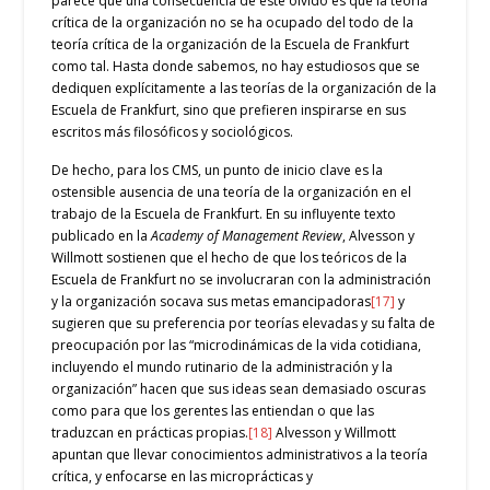
parece que una consecuencia de este olvido es que la teoría
crítica de la organización no se ha ocupado del todo de la
teoría crítica de la organización de la Escuela de Frankfurt
como tal. Hasta donde sabemos, no hay estudiosos que se
dediquen explícitamente a las teorías de la organización de la
Escuela de Frankfurt, sino que prefieren inspirarse en sus
escritos más filosóficos y sociológicos.
De hecho, para los CMS, un punto de inicio clave es la
ostensible ausencia de una teoría de la organización en el
trabajo de la Escuela de Frankfurt. En su influyente texto
publicado en la
Academy of Management Review
, Alvesson y
Willmott sostienen que el hecho de que los teóricos de la
Escuela de Frankfurt no se involucraran con la administración
y la organización socava sus metas emancipadoras
[17]
y
sugieren que su preferencia por teorías elevadas y su falta de
preocupación por las “microdinámicas de la vida cotidiana,
incluyendo el mundo rutinario de la administración y la
organización” hacen que sus ideas sean demasiado oscuras
como para que los gerentes las entiendan o que las
traduzcan en prácticas propias.
[18]
Alvesson y Willmott
apuntan que llevar conocimientos administrativos a la teoría
crítica, y enfocarse en las microprácticas y