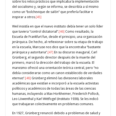
sobre los retos prácticos que implicaba la implementación
del socialismo y, según se informa, se describía a sí mismo
como un “bolchevique de salón” que prefería facilitar e
inspirar a otros.
[45]
Weil insistía en que el nuevo instituto debía tener un solo líder
que tuviera “control dictatorial”.
[46]
Como resultado, la
Escuela de Frankfurt fue, desde el principio, una organización
jerárquica. De hecho, al reflexionar sobre su etapa de trabajo
en la escuela, Marcuse nos dice que la encontraba “bastante
jerárquica y autoritaria”.
[47]
En su discurso inaugural, Carl
Grünberg, el segundo director después de la muerte del
primero, marcó la dirección del trabajo de la escuela. El
marxismo ofreció una orientación teórica central, pero “no
debía considerarse como un canon establecido de verdades
eternas”.
[48]
Grünberg eliminó las divisiones laborales
académicas que existían e incorporó a la escuela activistas
políticos y académicos de todas las áreas de las ciencias
humanas, incluyendo a Max Horkheimer, Friederich Pollock,
Leo Löwenthal y Karl Wittfogel (Instituto 1938). Se les indicó
que trabajaran colectivamente en problemas comunes.
En 1927, Grünberg renunció debido a problemas de salud y