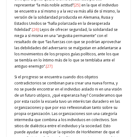
representar “la más noble actitud”
[25]
en la que el individuo
se encuentra a sí mismo y a la vez va más allá de sí mismo, la
versión de la solidaridad producida en Alemania, Rusia y
Estados Unidos se “halla polarizada en la desesperada
fidelidad”.
[26]
Lejos de ofrecer seguridad, la solidaridad se
niega a sí misma en una “angustia permanente” con el
resultado de que “las fuerzas con que se podrían aprovechar
las debilidades del adversario se malgastan en adelantarse a
los movimientos de los propios guías políticos, ante los que
se tiembla en lo íntimo más de lo que se temblaba ante el
antiguo enemigo”.
[27]
Si el progreso se encuentra cuando dos objetos
contradictorios se combinan para crear una nueva forma, y ​​
no se puede encontrar en el individuo aislado ni en una visión
de un futuro utópico, ¿qué esperanza hay? Consideramos que
por esta razón la escuela tuvo un interés tan duradero en las
organizaciones y que por eso reflexionaban tanto sobre su
propia organización. Las organizaciones son una categoría
intermedia que combina a los individuos en colectivos. Son
sitios de dialéctica entre el individuo y la sociedad. Esto
puede ayudar a explicar la opinión de Horkheimer de que el