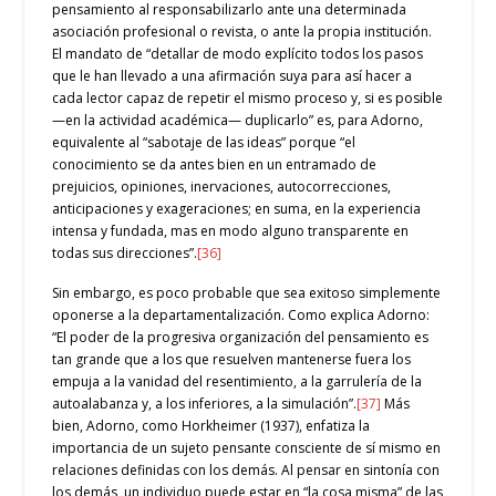
pensamiento al responsabilizarlo ante una determinada
asociación profesional o revista, o ante la propia institución.
El mandato de “detallar de modo explícito todos los pasos
que le han llevado a una afirmación suya para así hacer a
cada lector capaz de repetir el mismo proceso y, si es posible
—en la actividad académica— duplicarlo” es, para Adorno,
equivalente al “sabotaje de las ideas” porque “el
conocimiento se da antes bien en un entramado de
prejuicios, opiniones, inervaciones, autocorrecciones,
anticipaciones y exageraciones; en suma, en la experiencia
intensa y fundada, mas en modo alguno transparente en
todas sus direcciones”.
[36]
Sin embargo, es poco probable que sea exitoso simplemente
oponerse a la departamentalización. Como explica Adorno:
“El poder de la progresiva organización del pensamiento es
tan grande que a los que resuelven mantenerse fuera los
empuja a la vanidad del resentimiento, a la garrulería de la
autoalabanza y, a los inferiores, a la simulación”.
[37]
Más
bien, Adorno, como Horkheimer (1937), enfatiza la
importancia de un sujeto pensante consciente de sí mismo en
relaciones definidas con los demás. Al pensar en sintonía con
los demás, un individuo puede estar en “la cosa misma” de las