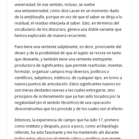
universidad. En ese sentido, incluso, se vuelve
una
antiuniversidad
, como dice Lacan en un momento dado
de la
antifilosofía
, porque en vez de que el saber se dirija a lo
residual, el residuo interpela al saber. Esto, en términos del
vocabulario de los discursos, genera una doble variante que
hemos explorado de manera recurrente.
Pues tiene una vertiente
subjetivante
, es decir, priorizante del
deseo y de la posibilidad de que el sujeto se recree en tanto
que deseante, y también tiene una vertiente
instituyente
,
productora de significantes, que permite rearticular, inventar,
formular, organizar campos muy diversos, políticos o
científicos, subjetivos, estéticos, de cualquier tipo, en torno a
nuevos puntos de articulación. Estos significantes nuevos no
son meras deidades nuevas a las cuales entregarse, sino
principios de ordenamiento que ya han sido tocados por la
negatividad (en el sentido filosófico) de una operación
desconstructiva que los precede y de los cuales son el efecto.
Entonces, la experiencia de campo que ha sido 17, primero
como instituto y después, poco a poco, como archipiélago
referido, ha sido fascinante y me ha mantenido ahí durante
todos estos años por el interés crítico y analítico que reviste.