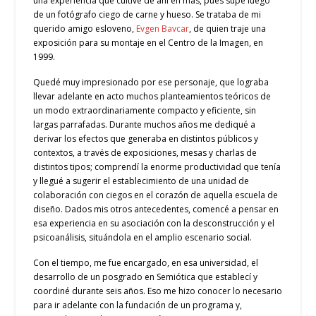
una experiencia que cultivé de ahí en más, pues supe luego
de un fotógrafo ciego de carne y hueso. Se trataba de mi
querido amigo esloveno,
Evgen Bavcar
, de quien traje una
exposición para su montaje en el Centro de la Imagen, en
1999.
Quedé muy impresionado por ese personaje, que lograba
llevar adelante en acto muchos planteamientos teóricos de
un modo extraordinariamente compacto y eficiente, sin
largas parrafadas. Durante muchos años me dediqué a
derivar los efectos que generaba en distintos públicos y
contextos, a través de exposiciones, mesas y charlas de
distintos tipos; comprendí la enorme productividad que tenía
y llegué a sugerir el establecimiento de una unidad de
colaboración con ciegos en el corazón de aquella escuela de
diseño. Dados mis otros antecedentes, comencé a pensar en
esa experiencia en su asociación con la desconstrucción y el
psicoanálisis, situándola en el amplio escenario social.
Con el tiempo, me fue encargado, en esa universidad, el
desarrollo de un posgrado en Semiótica que establecí y
coordiné durante seis años. Eso me hizo conocer lo necesario
para ir adelante con la fundación de un programa y,