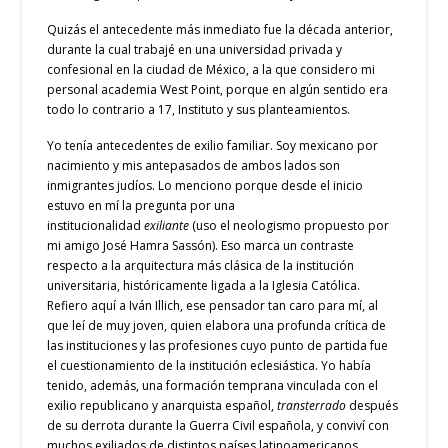
Quizás el antecedente más inmediato fue la década anterior,
durante la cual trabajé en una universidad privada y
confesional en la ciudad de México, a la que considero mi
personal academia West Point, porque en algún sentido era
todo lo contrario a 17, Instituto y sus planteamientos.
Yo tenía antecedentes de exilio familiar. Soy mexicano por
nacimiento y mis antepasados de ambos lados son
inmigrantes judíos. Lo menciono porque desde el inicio
estuvo en mí la pregunta por una
institucionalidad
exiliante
(uso el neologismo propuesto por
mi amigo José Hamra Sassón). Eso marca un contraste
respecto a la arquitectura más clásica de la institución
universitaria, históricamente ligada a la Iglesia Católica.
Refiero aquí a Iván Illich, ese pensador tan caro para mí, al
que leí de muy joven, quien elabora una profunda crítica de
las instituciones y las profesiones cuyo punto de partida fue
el cuestionamiento de la institución eclesiástica. Yo había
tenido, además, una formación temprana vinculada con el
exilio republicano y anarquista español,
transterrado
después
de su derrota durante la Guerra Civil española, y conviví con
muchos exiliados de distintos países latinoamericanos