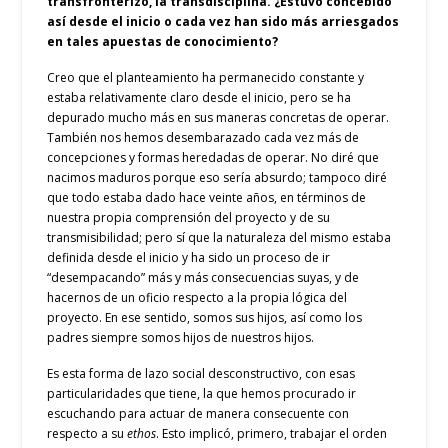
transfronterizo, la transdisciplina. ¿Estuvo concebido
así desde el inicio o cada vez han sido más arriesgados
en tales apuestas de conocimiento?
Creo que el planteamiento ha permanecido constante y
estaba relativamente claro desde el inicio, pero se ha
depurado mucho más en sus maneras concretas de operar.
También nos hemos desembarazado cada vez más de
concepciones y formas heredadas de operar. No diré que
nacimos maduros porque eso sería absurdo; tampoco diré
que todo estaba dado hace veinte años, en términos de
nuestra propia comprensión del proyecto y de su
transmisibilidad; pero sí que la naturaleza del mismo estaba
definida desde el inicio y ha sido un proceso de ir
“desempacando” más y más consecuencias suyas, y de
hacernos de un oficio respecto a la propia lógica del
proyecto. En ese sentido, somos sus hijos, así como los
padres siempre somos hijos de nuestros hijos.
Es esta forma de lazo social desconstructivo, con esas
particularidades que tiene, la que hemos procurado ir
escuchando para actuar de manera consecuente con
respecto a su
ethos
. Esto implicó, primero, trabajar el orden