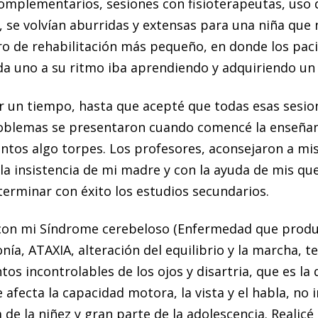
omplementarios, sesiones con fisioterapeutas, uso 
, se volvían aburridas y extensas para una niña que
tro de rehabilitación más pequeño, en donde los pa
da uno a su ritmo iba aprendiendo y adquiriendo u
r un tiempo, hasta que acepté que todas esas sesion
roblemas se presentaron cuando comencé la enseñan
ientos algo torpes. Los profesores, aconsejaron a m
la insistencia de mi madre y con la ayuda de mis q
erminar con éxito los estudios secundarios.
 con mi Síndrome cerebeloso (Enfermedad que produ
onía, ATAXIA, alteración del equilibrio y la marcha, 
s incontrolables de los ojos y disartria, que es la d
fecta la capacidad motora, la vista y el habla, no
de la niñez y gran parte de la adolescencia. Realicé