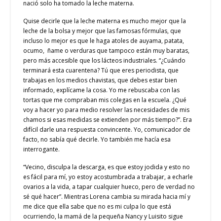
nació solo ha tomado la leche materna.
Quise decirle que la leche materna es mucho mejor que la
leche de la bolsa y mejor que las famosas fórmulas, que
incluso lo mejor es que le haga atoles de auyama, patata,
ocumo, ñame o verduras que tampoco están muy baratas,
pero más accesible que los lácteos industriales. “¿Cuándo
terminará esta cuarentena? Tú que eres periodista, que
trabajas en los medios chavistas, que debes estar bien
informado, explícame la cosa. Yo me rebuscaba con las
tortas que me compraban mis colegas en la escuela. ¿Qué
voy a hacer yo para medio resolver las necesidades de mis
chamos si esas medidas se extienden por más tiempo?”. Era
difícil darle una respuesta convincente. Yo, comunicador de
facto, no sabía qué decirle. Yo también me hacía esa
interrogante.
“Vecino, disculpa la descarga, es que estoy jodida y esto no
es fácil para mí, yo estoy acostumbrada a trabajar, a echarle
ovarios a la vida, a tapar cualquier hueco, pero de verdad no
sé qué hacer”. Mientras Lorena cambia su mirada hacia mí y
me dice que ella sabe que no es mi culpa lo que está
ocurriendo, la mamá de la pequeña Nancy y Luisito sigue