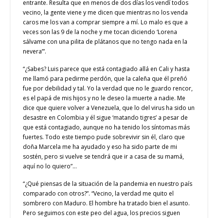
entrante. Resulta que en menos de dos días los vendí todos
vecino, la gente viene y me dicen que mientras no los venda
caros me los van a comprar siempre a mí. Lo malo es que a
veces son las 9 de la noche y me tocan diciendo ‘Lorena
sálvame con una pilita de plátanos que no tengo nada en la
nevera’”.
“¿Sabes? Luis parece que está contagiado allá en Cali y hasta
me llamó para pedirme perdón, que la caleña que él preñó
fue por debilidad y tal. Yo la verdad que no le guardo rencor,
es el papá de mis hijos y no le deseo la muerte a nadie. Me
dice que quiere volver a Venezuela, que lo del virus ha sido un
desastre en Colombia y él sigue ‘matando tigres’ a pesar de
que está contagiado, aunque no ha tenido los síntomas más
fuertes. Todo este tiempo pude sobrevivir sin él, claro que
doña Marcela me ha ayudado y eso ha sido parte de mi
sostén, pero si vuelve se tendrá que ir a casa de su mamá,
aquí no lo quiero”…
“¿Qué piensas de la situación de la pandemia en nuestro país
comparado con otros?”. “Vecino, la verdad me quito el
sombrero con Maduro. El hombre ha tratado bien el asunto.
Pero seguimos con este peo del agua, los precios siguen