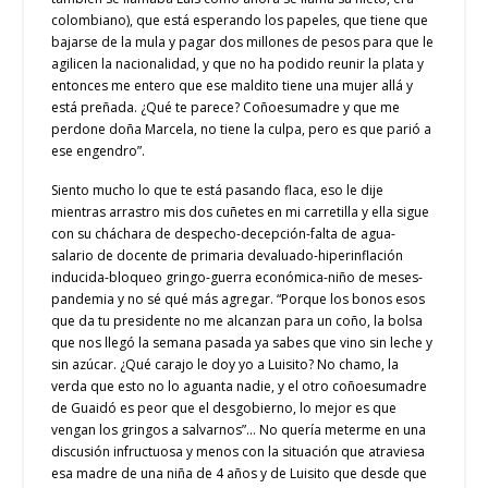
colombiano), que está esperando los papeles, que tiene que
bajarse de la mula y pagar dos millones de pesos para que le
agilicen la nacionalidad, y que no ha podido reunir la plata y
entonces me entero que ese maldito tiene una mujer allá y
está preñada. ¿Qué te parece? Coñoesumadre y que me
perdone doña Marcela, no tiene la culpa, pero es que parió a
ese engendro”.
Siento mucho lo que te está pasando flaca, eso le dije
mientras arrastro mis dos cuñetes en mi carretilla y ella sigue
con su cháchara de despecho-decepción-falta de agua-
salario de docente de primaria devaluado-hiperinflación
inducida-bloqueo gringo-guerra económica-niño de meses-
pandemia y no sé qué más agregar. “Porque los bonos esos
que da tu presidente no me alcanzan para un coño, la bolsa
que nos llegó la semana pasada ya sabes que vino sin leche y
sin azúcar. ¿Qué carajo le doy yo a Luisito? No chamo, la
verda que esto no lo aguanta nadie, y el otro coñoesumadre
de Guaidó es peor que el desgobierno, lo mejor es que
vengan los gringos a salvarnos”… No quería meterme en una
discusión infructuosa y menos con la situación que atraviesa
esa madre de una niña de 4 años y de Luisito que desde que