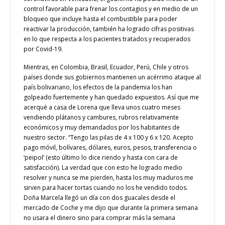
control favorable para frenar los contagios y en medio de un
bloqueo que incluye hasta el combustible para poder
reactivar la producción, también ha logrado cifras positivas
en lo que respecta a los pacientes tratados y recuperados
por Covid-19.
Mientras, en Colombia, Brasil, Ecuador, Perú, Chile y otros
países donde sus gobiernos mantienen un acérrimo ataque al
país bolivariano, los efectos de la pandemia los han
golpeado fuertemente y han quedado expuestos. Así que me
acerqué a casa de Lorena que lleva unos cuatro meses
vendiendo plátanos y cambures, rubros relativamente
económicos y muy demandados por los habitantes de
nuestro sector. “Tengo las pilas de 4 x 100 y 6 x 120. Acepto
pago móvil, bolívares, dólares, euros, pesos, transferencia o
‘peipol’ (esto último lo dice riendo y hasta con cara de
satisfacción). La verdad que con esto he logrado medio
resolver y nunca se me pierden, hasta los muy maduros me
sirven para hacer tortas cuando no los he vendido todos.
Doña Marcela llegó un día con dos guacales desde el
mercado de Coche y me dijo que durante la primera semana
no usara el dinero sino para comprar más la semana