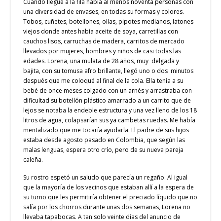
Cuando llegué a la fila había al menos noventa personas con
una diversidad de envases, en todas su formas y colores.
Tobos, cuñetes, botellones, ollas, pipotes medianos, latones
viejos donde antes había aceite de soya, carretillas con
cauchos lisos, carruchas de madera, carritos de mercado
llevados por mujeres, hombres y niños de casi todas las
edades. Lorena, una mulata de 28 años, muy delgada y
bajita, con su tomusa afro brillante, llegó uno o dos minutos
después que me coloqué al final de la cola. Ella tenía a su
bebé de once meses colgado con un arnés y arrastraba con
dificultad su botellón plástico amarrado a un carrito que de
lejos se notaba la endeble estructura y una vez lleno de los 18
litros de agua, colapsarían sus ya cambetas ruedas. Me había
mentalizado que me tocaría ayudarla. El padre de sus hijos
estaba desde agosto pasado en Colombia, que según las
malas lenguas, espera otro crío, pero de su nueva pareja
caleña.
Su rostro espetó un saludo que parecía un regaño. Al igual
que la mayoría de los vecinos que estaban allí a la espera de
su turno que les permitiría obtener el preciado líquido que no
salía por los chorros durante unas dos semanas, Lorena no
llevaba tapabocas. A tan solo veinte días del anuncio de