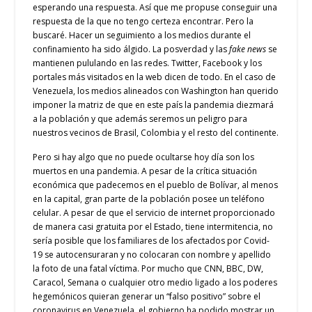
esperando una respuesta. Así que me propuse conseguir una
respuesta de la que no tengo certeza encontrar. Pero la
buscaré. Hacer un seguimiento a los medios durante el
confinamiento ha sido álgido. La posverdad y las
fake news
se
mantienen pululando en las redes. Twitter, Facebook y los
portales más visitados en la web dicen de todo. En el caso de
Venezuela, los medios alineados con Washington han querido
imponer la matriz de que en este país la pandemia diezmará
a la población y que además seremos un peligro para
nuestros vecinos de Brasil, Colombia y el resto del continente.
Pero si hay algo que no puede ocultarse hoy día son los
muertos en una pandemia. A pesar de la crítica situación
económica que padecemos en el pueblo de Bolívar, al menos
en la capital, gran parte de la población posee un teléfono
celular. A pesar de que el servicio de internet proporcionado
de manera casi gratuita por el Estado, tiene intermitencia, no
sería posible que los familiares de los afectados por Covid-
19 se autocensuraran y no colocaran con nombre y apellido
la foto de una fatal víctima. Por mucho que CNN, BBC, DW,
Caracol, Semana o cualquier otro medio ligado a los poderes
hegemónicos quieran generar un “falso positivo” sobre el
coronavirus en Venezuela, el gobierno ha podido mostrar un