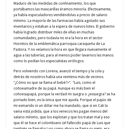
Maduro de las medidas de confinamiento, los que
portábamos las mascarillas éramos minoría. Efectivamente,
ya había especuladores vendiéndolas a precio de salario
mínimo. La mayoría de las farmacias había agotado sus
inventarios y estaban a la espera de nuevos lotes. El gobierno
había logrado distribuir miles de ellas en muchas
comunidades, pero todavía no era la hora en el sector
Hornitos de la emblemática parroquia caraqueña de La
Pastora. Y no veíamos la hora en que llegara nuevamente el
agua a las tuberías, para al menos poder lavarnos las manos
como lo pedían los especialistas virólogos.
Pero volviendo con Lorena, avanzó el tiempo y la cola y
detrás de nosotros había una veintena más de vecinos.
“¿Cómo es que se llama el bebé?>”. “Luis, como el
coñoeamadre de su papá. Aunque es más bien el
coñoesupapá, porque la verdad mi suegra o ¿exsuegra? se ha
portado bien, es la única que me ayuda. Porque el pajúo de
mi exmarido ni un dólar me ha mandado, que si en Cali la
vaina está jodida, que a los venecos les pagan menos del
salario mínimo, que los explotan y que los tratan mal y eso
que él se hace el colombiano (el fallecido papá de Luis que
también se llamaba Luis como ahora se llama su nieto, era