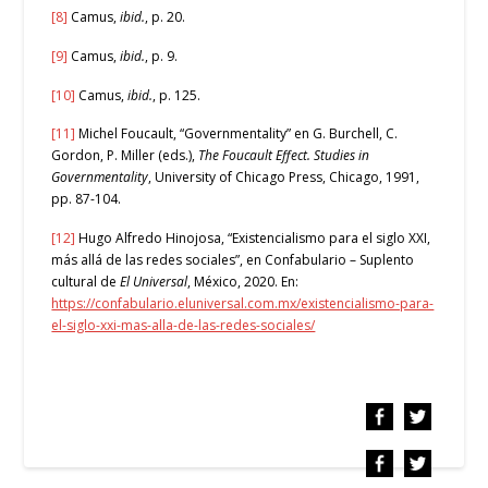
[8]
Camus,
ibid.
, p. 20.
[9]
Camus,
ibid.
, p. 9.
[10]
Camus,
ibid.
, p. 125.
[11]
Michel Foucault, “Governmentality” en G. Burchell, C.
Gordon, P. Miller (eds.),
The Foucault Effect. Studies in
Governmentality
, University of Chicago Press, Chicago, 1991,
pp. 87-104.
[12]
Hugo Alfredo Hinojosa, “Existencialismo para el siglo XXI,
más allá de las redes sociales”, en Confabulario – Suplento
cultural de
El Universal
, México, 2020. En:
https://confabulario.eluniversal.com.mx/existencialismo-para-
el-siglo-xxi-mas-alla-de-las-redes-sociales/