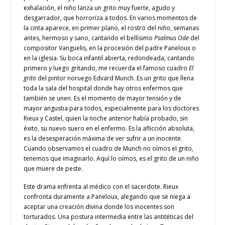
exhalación, el niño lanza un grito muy fuerte, agudo y
desgarrador, que horroriza a todos. En varios momentos de
la cinta aparece, en primer plano, el rostro del niño, semanas
antes, hermoso y sano, cantando el bellísimo
Psalmus Ode
del
compositor Vanguelis, en la procesión del padre Paneloux o
en la iglesia. Su boca infantil abierta, redondeada, cantando
primero y luego gritando, me recuerda el famoso cuadro
El
grito
del pintor noruego Edvard Munch. Es un grito que llena
toda la sala del hospital donde hay otros enfermos que
también se unen. Es el momento de mayor tensión y de
mayor angustia para todos, especialmente para los doctores
Rieux y Castel, quien la noche anterior había probado, sin
éxito, su nuevo suero en el enfermo. Es la aflicción absoluta,
es la desesperación máxima de ver sufrir a un inocente.
Cuando observamos el cuadro de Munch no oímos el grito,
tenemos que imaginarlo. Aquí lo oímos, es el grito de un niño
que muere de peste.
Este drama enfrenta al médico con el sacerdote. Rieux
confronta duramente a Paneloux, alegando que se niega a
aceptar una creación divina donde los inocentes son
torturados. Una postura intermedia entre las antitéticas del