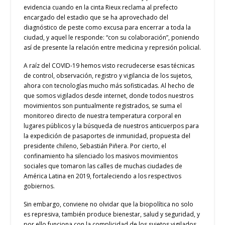
evidencia cuando en la cinta Rieux reclama al prefecto
encargado del estadio que se ha aprovechado del
diagnóstico de peste como excusa para encerrar a toda la
ciudad, y aquel le responde: “con su colaboración”, poniendo
así de presente la relación entre medicina y represión policial.
A raíz del COVID-19 hemos visto recrudecerse esas técnicas
de control, observación, registro y vigilancia de los sujetos,
ahora con tecnologías mucho más sofisticadas. Al hecho de
que somos vigilados desde internet, donde todos nuestros
movimientos son puntualmente registrados, se suma el
monitoreo directo de nuestra temperatura corporal en
lugares públicos y la búsqueda de nuestros anticuerpos para
la expedición de pasaportes de inmunidad, propuesta del
presidente chileno, Sebastián Piñera. Por cierto, el
confinamiento ha silenciado los masivos movimientos
sociales que tomaron las calles de muchas ciudades de
América Latina en 2019, fortaleciendo a los respectivos
gobiernos.
Sin embargo, conviene no olvidar que la biopolítica no solo
es represiva, también produce bienestar, salud y seguridad, y
por ello funciona con la complicidad de los sujetos vigilados.