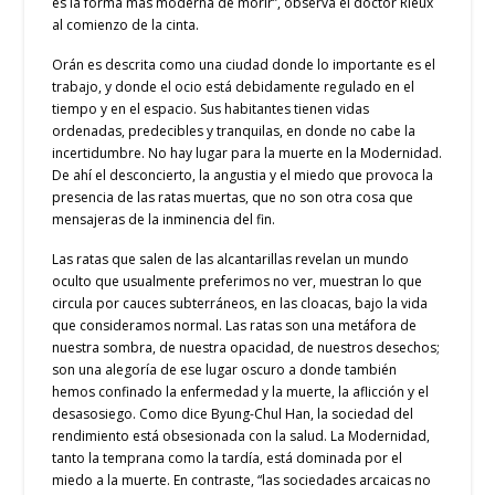
es la forma más moderna de morir”, observa el doctor Rieux
al comienzo de la cinta.
Orán es descrita como una ciudad donde lo importante es el
trabajo, y donde el ocio está debidamente regulado en el
tiempo y en el espacio. Sus habitantes tienen vidas
ordenadas, predecibles y tranquilas, en donde no cabe la
incertidumbre. No hay lugar para la muerte en la Modernidad.
De ahí el desconcierto, la angustia y el miedo que provoca la
presencia de las ratas muertas, que no son otra cosa que
mensajeras de la inminencia del fin.
Las ratas que salen de las alcantarillas revelan un mundo
oculto que usualmente preferimos no ver, muestran lo que
circula por cauces subterráneos, en las cloacas, bajo la vida
que consideramos normal. Las ratas son una metáfora de
nuestra sombra, de nuestra opacidad, de nuestros desechos;
son una alegoría de ese lugar oscuro a donde también
hemos confinado la enfermedad y la muerte, la aflicción y el
desasosiego. Como dice Byung-Chul Han, la sociedad del
rendimiento está obsesionada con la salud. La Modernidad,
tanto la temprana como la tardía, está dominada por el
miedo a la muerte. En contraste, “las sociedades arcaicas no