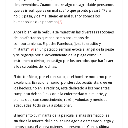
desprevenidos. Cuando ocurre algo desagradable pensamos
que es irreal, que es un mal sueño que pronto pasará. “Pero
no (…) pasa, y de mal sueño en mal sueño” somos los
humanos los que pasamos.
[8]
Ahora bien, en la película se muestran las diversas reacciones
de los afectados que son como arquetipos de
comportamiento. El padre Paneloux, “jesuita erudito y
militante”,
[9]
en un patético sermón evoca al ángel de la peste
y se regocija por el advenimiento de la plaga como un
instrumento divino, un castigo por los pecados que hará caer
a los culpables de rodillas.
El doctor Rieux, por el contrario, es el hombre moderno por
excelencia. Es racional, serio, ponderado, positivista, cree en
los hechos, no en la retórica, está dedicado a los pacientes,
cumple su deber. Rieux odia la enfermedad y la muerte, y
piensa que, con conocimiento, razón, voluntad y medidas
adecuadas, todo se va a solucionar.
El momento culminante de la película, el más dramático, es
sin duda la muerte del niño, en una agonía demasiado larga y
penosa para él y para quienes la presencian. Con su última