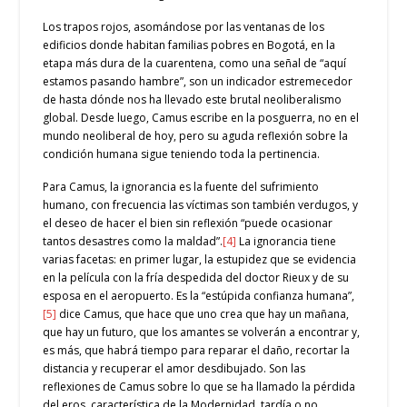
Los trapos rojos, asomándose por las ventanas de los
edificios donde habitan familias pobres en Bogotá, en la
etapa más dura de la cuarentena, como una señal de “aquí
estamos pasando hambre”, son un indicador estremecedor
de hasta dónde nos ha llevado este brutal neoliberalismo
global. Desde luego, Camus escribe en la posguerra, no en el
mundo neoliberal de hoy, pero su aguda reflexión sobre la
condición humana sigue teniendo toda la pertinencia.
Para Camus, la ignorancia es la fuente del sufrimiento
humano, con frecuencia las víctimas son también verdugos, y
el deseo de hacer el bien sin reflexión “puede ocasionar
tantos desastres como la maldad”.
[4]
La ignorancia tiene
varias facetas: en primer lugar, la estupidez que se evidencia
en la película con la fría despedida del doctor Rieux y de su
esposa en el aeropuerto. Es la “estúpida confianza humana”,
[5]
dice Camus, que hace que uno crea que hay un mañana,
que hay un futuro, que los amantes se volverán a encontrar y,
es más, que habrá tiempo para reparar el daño, recortar la
distancia y recuperar el amor desdibujado. Son las
reflexiones de Camus sobre lo que se ha llamado la pérdida
del eros, característica de la Modernidad, tardía o no.