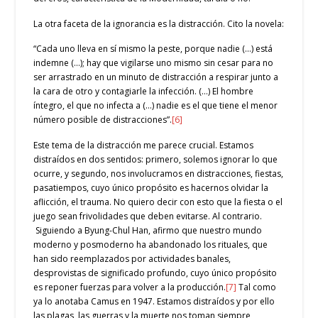
La otra faceta de la ignorancia es la distracción. Cito la novela:
“Cada uno lleva en sí mismo la peste, porque nadie (…) está
indemne (…); hay que vigilarse uno mismo sin cesar para no
ser arrastrado en un minuto de distracción a respirar junto a
la cara de otro y contagiarle la infección. (…) El hombre
íntegro, el que no infecta a (…) nadie es el que tiene el menor
número posible de distracciones”.
[6]
Este tema de la distracción me parece crucial. Estamos
distraídos en dos sentidos: primero, solemos ignorar lo que
ocurre, y segundo, nos involucramos en distracciones, fiestas,
pasatiempos, cuyo único propósito es hacernos olvidar la
aflicción, el trauma. No quiero decir con esto que la fiesta o el
juego sean frivolidades que deben evitarse. Al contrario.
Siguiendo a Byung-Chul Han, afirmo que nuestro mundo
moderno y posmoderno ha abandonado los rituales, que
han sido reemplazados por actividades banales,
desprovistas de significado profundo, cuyo único propósito
es reponer fuerzas para volver a la producción.
[7]
Tal como
ya lo anotaba Camus en 1947. Estamos distraídos y por ello
las plagas, las guerras y la muerte nos toman siempre