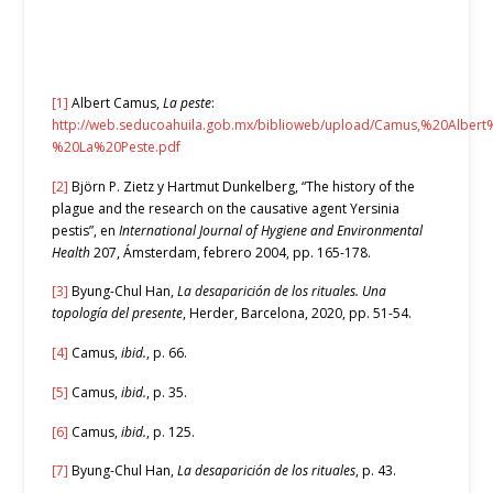
[1]
Albert Camus,
La peste
:
http://web.seducoahuila.gob.mx/biblioweb/upload/Camus,%20Albert
%20La%20Peste.pdf
[2]
Björn P. Zietz y Hartmut Dunkelberg, “The history of the
plague and the research on the causative agent Yersinia
pestis”, en
International Journal of Hygiene and Environmental
Health
207, Ámsterdam, febrero 2004, pp. 165-178.
[3]
Byung-Chul Han,
La desaparición de los rituales. Una
topología del presente
, Herder, Barcelona, 2020, pp. 51-54.
[4]
Camus,
ibid.
, p. 66.
[5]
Camus,
ibid.
, p. 35.
[6]
Camus,
ibid.
, p. 125.
[7]
Byung-Chul Han,
La desaparición de los rituales
, p. 43.