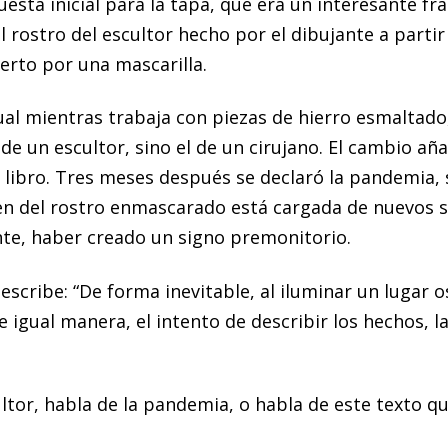
esta inicial para la tapa, que era un interesante f
l rostro del escultor hecho por el dibujante a parti
bierto por una mascarilla.
ual mientras trabaja con piezas de hierro esmaltado
de un escultor, sino el de un cirujano. El cambio añ
libro. Tres meses después se declaró la pandemia, s
gen del rostro enmascarado está cargada de nuevos si
nte, haber creado un signo premonitorio.
ora escribe: “De forma inevitable, al iluminar un lug
 igual manera, el intento de describir los hechos, la
cultor, habla de la pandemia, o habla de este texto q