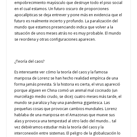
empobrecimiento mayúsculo que destruye todo el piso social
en el cual estamos. Un futuro oscuro de proporciones
apocalípticas se deja entrever y pone más en evidencia que el
futuro es realmente incierto y profundo. La paralización del
mundo que estamos presenciando indica que volver a la
situación de unos meses atrás no es muy probable. El mundo
se reordena y otras configuraciones aparecen.
¿Teoría del caos?
Es interesante ver cómo la teoría del caos y la famosa
mariposa de Lorenz se han hecho realidad empírica de una
forma jamás prevista. Si la historia es cierta, el virus apareció
porque alguien en China comió un animal mal cocinado (un
murciélago medio crudo, se dice); cuatro meses más tarde, el
mundo se paraliza y hay una pandemia gigantesca. Las
pequeñas cosas que provocan cambios mundiales. Lorenz
hablaba de una mariposa en el Amazonas que mueve sus
alas y provoca una tempestad al otro lado del mundo… tal
vez debiéramos estudiar más la teoría del caos y la
interconexión entre sistemas. El peligro de la globalización lo