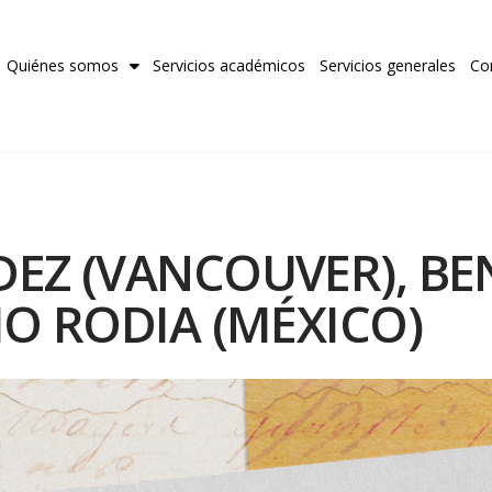
Quiénes somos
Servicios académicos
Servicios generales
Co
DEZ (VANCOUVER), B
IO RODIA (MÉXICO)