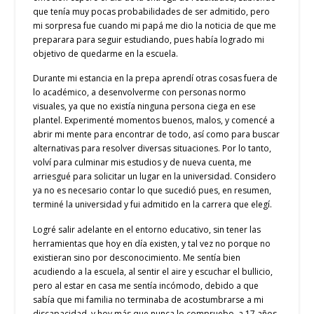
que tenía muy pocas probabilidades de ser admitido, pero
mi sorpresa fue cuando mi papá me dio la noticia de que me
preparara para seguir estudiando, pues había logrado mi
objetivo de quedarme en la escuela.
Durante mi estancia en la prepa aprendí otras cosas fuera de
lo académico, a desenvolverme con personas normo
visuales, ya que no existía ninguna persona ciega en ese
plantel. Experimenté momentos buenos, malos, y comencé a
abrir mi mente para encontrar de todo, así como para buscar
alternativas para resolver diversas situaciones. Por lo tanto,
volví para culminar mis estudios y de nueva cuenta, me
arriesgué para solicitar un lugar en la universidad. Considero
ya no es necesario contar lo que sucedió pues, en resumen,
terminé la universidad y fui admitido en la carrera que elegí.
Logré salir adelante en el entorno educativo, sin tener las
herramientas que hoy en día existen, y tal vez no porque no
existieran sino por desconocimiento. Me sentía bien
acudiendo a la escuela, al sentir el aire y escuchar el bullicio,
pero al estar en casa me sentía incómodo, debido a que
sabía que mi familia no terminaba de acostumbrarse a mi
discapacidad, y hoy más que nunca lo compruebo, a 17 años