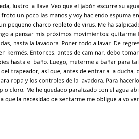
da, lustro la llave. Veo que el jabón escurre su agu
 froto un poco las manos y voy haciendo espuma en 
 un pequeño charco repleto de virus. Me ha salpicado
engo a pensar mis próximos movimientos: quitarme 
as, hasta la lavadora. Poner todo a lavar. De regreso
en kermés. Entonces, antes de caminar, debo tomar 
pies hasta el baño. Luego, meterme a bañar para tall
l trapeador, así que, antes de entrar a la ducha, 
ra ropa y los controles de la lavadora. Para hacerlo
io cloro. Me he quedado paralizado con el agua abie
ta que la necesidad de sentarme me obligue a volver 