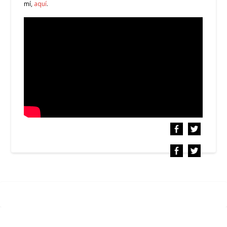
mí,
aquí
.