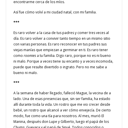
encontrarme cerca de los míos.
Así fue cómo volví a mi ciudad natal, con mi familia.
***
Es raro volver a la casa de tus padres y comer tres veces al
día. Es raro volver a convivir tanto tiempo en un mismo sitio
con varias personas. Es raro reconocer en tus padres sus
viejas manías que empiezan a germinar en ti. Es raro tener
como
roomies
a tu familia. Digo raro, porque no es ni bueno
ni malo. Porque a veces tiene su encanto y a veces incomoda,
puede que resulte divertido o ingrato. Pero no me sabe a
bueno ni malo.
***
A la semana de haber llegado, falleció Mague, la vecina de a
lado. Una de esas presencias que, sin ser familia, ha estado
allí durante toda la vida. Un rostro que me vio crecer desde
bebé, un rostro que alcancé a ver cómo envejecía. De cierto
modo, fue como una tía para nosotros. Al mes, murió El
Manina, después don Lupe y Gilberto, luego el papá de los
Chums, Guevara y el papá de Sinué. Todos conocidos o