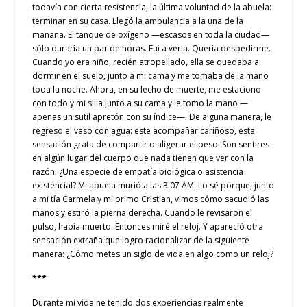
todavía con cierta resistencia, la última voluntad de la abuela:
terminar en su casa. Llegó la ambulancia a la una de la
mañana. El tanque de oxígeno —escasos en toda la ciudad—
sólo duraría un par de horas. Fui a verla. Quería despedirme.
Cuando yo era niño, recién atropellado, ella se quedaba a
dormir en el suelo, junto a mi cama y me tomaba de la mano
toda la noche. Ahora, en su lecho de muerte, me estaciono
con todo y mi silla junto a su cama y le tomo la mano —
apenas un sutil apretón con su índice—. De alguna manera, le
regreso el vaso con agua: este acompañar cariñoso, esta
sensación grata de compartir o aligerar el peso. Son sentires
en algún lugar del cuerpo que nada tienen que ver con la
razón. ¿Una especie de empatía biológica o asistencia
existencial? Mi abuela murió a las 3:07 AM. Lo sé porque, junto
a mi tía Carmela y mi primo Cristian, vimos cómo sacudió las
manos y estiró la pierna derecha. Cuando le revisaron el
pulso, había muerto. Entonces miré el reloj. Y apareció otra
sensación extraña que logro racionalizar de la siguiente
manera: ¿Cómo metes un siglo de vida en algo como un reloj?
***
Durante mi vida he tenido dos experiencias realmente