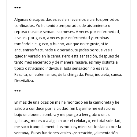
***
Algunas discapacidades suelen llevarnos a ciertos periodos
confinados. Yo he tenido temporadas de aislamiento o
reposo durante semanas o meses. A veces por enfermedad,
a veces por gusto, a veces por enfermedad y terminas
tomándole el gusto, y bueno, aunque no te guste, si te
encuentras fracturado u operado, te jodes porque vas a
quedar varado en la cama. Pero esta sensación, después de
tanto mes encerrado y de manera masiva, es muy distinta al
típico ostracismo individual. Esta sensación no es rara.
Resulta, sin eufemismos, de la chingada. Pesa, inquieta, cansa.
Desvitaliza.
***
En más de una ocasión me he montado en la camioneta y he
salido a conducir por la ciudad. Sin bajarme me estaciono
bajo una buena sombra y me pongo a leer₁, abro unas
galletas₂, molesto a alguien por el celular₃ o, en total soledad,
me saco tranquilamente los mocos₄ mientras los lanzo por la
ventana₅. Puras funciones vitales: ₁recreación, ₂alimentación,