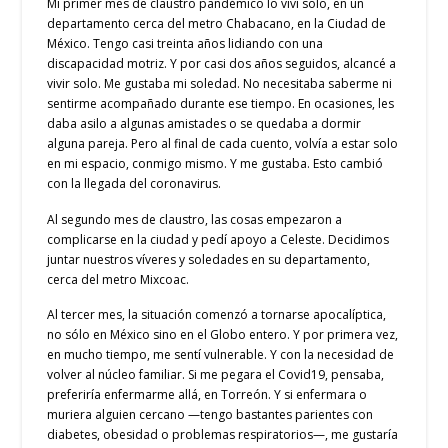
Mi primer mes de claustro pandémico lo viví solo, en un
departamento cerca del metro Chabacano, en la Ciudad de
México. Tengo casi treinta años lidiando con una
discapacidad motriz. Y por casi dos años seguidos, alcancé a
vivir solo. Me gustaba mi soledad. No necesitaba saberme ni
sentirme acompañado durante ese tiempo. En ocasiones, les
daba asilo a algunas amistades o se quedaba a dormir
alguna pareja. Pero al final de cada cuento, volvía a estar solo
en mi espacio, conmigo mismo. Y me gustaba. Esto cambió
con la llegada del coronavirus.
Al segundo mes de claustro, las cosas empezaron a
complicarse en la ciudad y pedí apoyo a Celeste. Decidimos
juntar nuestros víveres y soledades en su departamento,
cerca del metro Mixcoac.
Al tercer mes, la situación comenzó a tornarse apocalíptica,
no sólo en México sino en el Globo entero. Y por primera vez,
en mucho tiempo, me sentí vulnerable. Y con la necesidad de
volver al núcleo familiar. Si me pegara el Covid19, pensaba,
preferiría enfermarme allá, en Torreón. Y si enfermara o
muriera alguien cercano —tengo bastantes parientes con
diabetes, obesidad o problemas respiratorios—, me gustaría