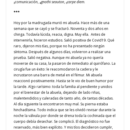
₃comunicación, ₄
gnothi seauton
, ₅
carpe diem
.
***
Hoy por la madrugada murió mi abuela. Hace más de una
semana que se cayó y se fracturó. Noventa y dos años en
chinga. Todavía lúcida, reacia, digna. Muy ella. Antes de
intervenirla, hicieron estudios. Salió positiva de Covid19. Qué
raro, dijeron mis tías, porque no ha presentado ningún
síntoma. Después de algunos días, volvieron a realizar una
prueba. Salió negativa. Aunque mi abuela ya no quería
moverse de su casa, la pasaron de inmediato al quirófano. La
cirugía fue un éxito: le reacomodaron la cadera y le
incrustaron una barra de metal en el fémur. Mi abuela
reaccionó positivamente. Hasta se le vio de buen humor por
la tarde. Algo rarísimo: toda la familia al pendiente y unidos
por el bienestar de la abuela, dejando de lado riñas,
malentendidos y culeradas de tanto año, de tantas décadas.
Al día siguiente la encontraron muy mal. Su pierna estaba
hinchadísima. Todo indica que se les olvidó revisar durante la
noche la válvula por donde se drena toda la cochinada que el
cuerpo debía desechar. Se complicó. El diagnóstico no fue
reservado, más bien explícito. Y mis tíos decidieron cumplir,