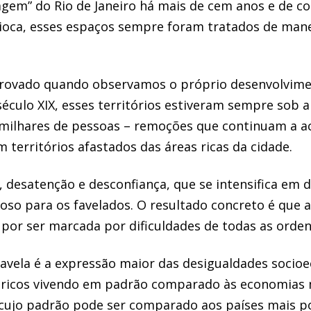
gem” do Rio de Janeiro há mais de cem anos e de c
rioca, esses espaços sempre foram tratados de mane
provado quando observamos o próprio desenvolvime
o século XIX, esses territórios estiveram sempre so
milhares de pessoas – remoções que continuam a ac
 territórios afastados das áreas ricas da cidade.
 desatenção e desconfiança, que se intensifica em
so para os favelados. O resultado concreto é que a
por ser marcada por dificuldades de todas as orden
favela é a expressão maior das desigualdades socio
 ricos vivendo em padrão comparado às economias m
ujo padrão pode ser comparado aos países mais pob