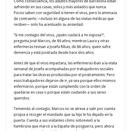
Como consecuencia, los adultos mayores de Barcelona están
sufriendo en sus casas, solos y más aislados que nunca.
Pocos saben con seguridad si tienen el virus, pero la amenaza
de contraerlo —incluso en alguna de las visitas médicas que
reciben— solo ha acentuado su ansiedad.
“Si me contagio del virus, ¿quién cuidará a mi esposa?”,
pregunta José Marcos, de 89 años; mientras Laura y otras
enfermeras revisan a Josefa Ribas, de 86 años, quien sufre
demencia y está postrada desde hace dos años.
Antes de que el virus impactara, las enfermeras iban a la visita
semanal de Josefa acompañadas por trabajadores sociales
para tratar las úlceras producidas por el postramiento. Pero
esos trabajadores dejaron de ir, ya sea porque ellos mismos
enfermaron, porque están cumpliendo con la orden de
quedarse en casa o porque están cuidando a sus seres
queridos.
Temiendo al contagio, Marcos no se atreve a salir por cuenta
propia a recoger el mandado que su hijo le ha dejado en la
puerta. Cuenta a sus visitantes cómo sobrevivió a la
hambruna que marcó a la España de posguerra, pero ahora